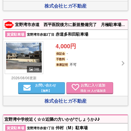
株式会社ヒガ不動産
宜野湾市赤道 西平医院後方に新規整備完了 月極駐車場がでました、即、駐車可能です。 お早めにお電話ください。
赤道多和田駐車場
賃貸駐車場
宜野湾市赤道2丁目
4,000円
-
保証金
-
手数料
不可
車庫証明
3枚
2026/08/06更新
お問い合わせ
お気に入り追加
【無料】
現在
人が追加済
10
株式会社ヒガ不動産
宜野湾中学校近く☆☆近隣の方いかがでしょうか♪♪
仲村（M）駐車場
賃貸駐車場
宜野湾市赤道1丁目