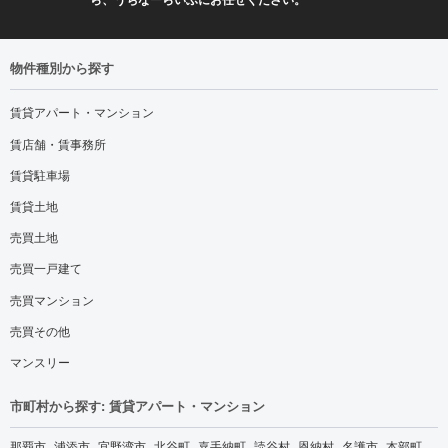
物件種別から探す
賃貸アパート・マンション
賃店舗・賃事務所
賃貸駐車場
賃貸土地
売買土地
売買一戸建て
売買マンション
売買その他
マンスリー
市町村から探す: 賃貸アパート・マンション
那覇市
浦添市
宜野湾市
北谷町
嘉手納町
読谷村
恩納村
名護市
本部町