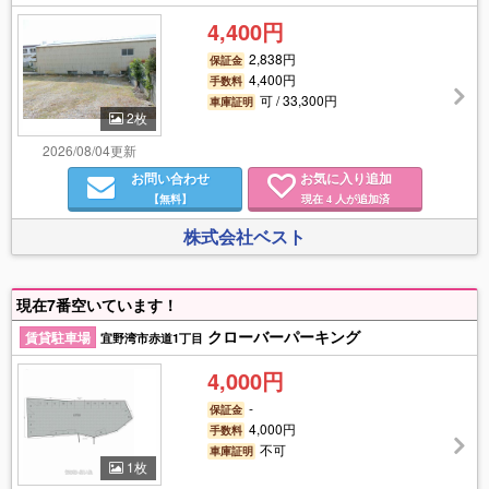
4,400円
2,838円
保証金
4,400円
手数料
可 / 33,300円
車庫証明
2枚
2026/08/04更新
お問い合わせ
お気に入り追加
【無料】
現在
人が追加済
4
株式会社ベスト
現在7番空いています！
クローバーパーキング
賃貸駐車場
宜野湾市赤道1丁目
4,000円
-
保証金
4,000円
手数料
不可
車庫証明
1枚