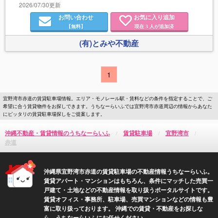
2026/07/30更新
お問い合わせ
お気に入り追加
【無料】
現在
人が追加済
3
(有)とみや不動産
1
宜野湾市赤道の賃貸駐車場情報。エリア・モノレール駅・賃料などの条件を指定することで、ご
希望に合う賃貸物件をお探しできます。うちなーらいふでは宜野湾市赤道周辺の情報からあなた
にピッタリの賃貸駐車場探しをご提案します。
沖縄不動産・賃貸情報のうちなーらいふ
賃貸駐車場
宜野湾市
赤道
沖縄県宜野湾市赤道の賃貸駐車場の不動産情報うちなーらいふ。
賃貸アパート・マンションはもちろん、条件にマッチした売買一
戸建て・土地などの不動産情報を取り扱うポータルサイトです。
賃貸オフィス・事務所、駐車場、売買マンションなどの情報も豊
富に取り扱っております。 沖縄での賃貸・不動産をお探しな
ら、うちなーらいふにお任せください。