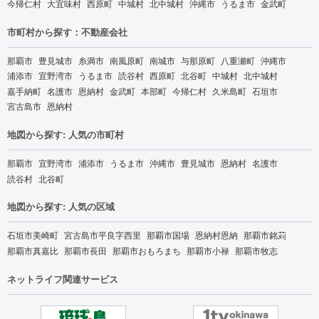
今帰仁村
大宜味村
西原町
中城村
北中城村
沖縄市
うるま市
金武町
市町村から探す：不動産会社
那覇市
豊見城市
糸満市
南風原町
南城市
与那原町
八重瀬町
沖縄市
浦添市
宜野湾市
うるま市
読谷村
西原町
北谷町
中城村
北中城村
嘉手納町
名護市
恩納村
金武町
本部町
今帰仁村
久米島町
石垣市
宮古島市
恩納村
地図から探す: 人気の市町村
那覇市
宜野湾市
浦添市
うるま市
沖縄市
豊見城市
恩納村
名護市
読谷村
北谷町
地図から探す: 人気の区域
石垣市美崎町
宮古島市平良字西里
那覇市国場
恩納村恩納
那覇市銘苅
那覇市真嘉比
那覇市長田
那覇市おもろまち
那覇市小禄
那覇市牧志
ネットライフ関連サービス