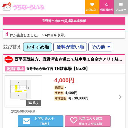
お気に入り
保存済条件
メニュー
宜野湾市赤道の賃貸駐車場情報
4
件
が該当しました。
〜4件目を表示。
並び替え
おすすめ順
賃料が安い順
その他
西平医院後方、宜野湾市赤道にて駐車場１台空きアリ！駐車場をお探しの方はお気軽にご連絡ください★ ◇国道330号すぐ ◇北中城IC近く⇒車で８分 ☆★通勤・通学にオススメです☆★
TN駐車場【No.➂】
賃貸駐車場
宜野湾市赤道2丁目
4,000円
-
保証金
4,400円
手数料
可 / 30,000円
車庫証明
5枚
2026/08/06更新
お問い合わせ
お気に入り追加
【無料】
現在
人が追加済
0