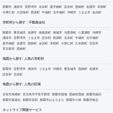
那覇市
浦添市
宜野湾市
北谷町
嘉手納町
読谷村
恩納村
名護市
本部町
今帰仁村
大宜味村
西原町
中城村
北中城村
沖縄市
うるま市
金武町
市町村から探す：不動産会社
那覇市
豊見城市
糸満市
南風原町
南城市
与那原町
八重瀬町
沖縄市
浦添市
宜野湾市
うるま市
読谷村
西原町
北谷町
中城村
北中城村
嘉手納町
名護市
恩納村
金武町
本部町
今帰仁村
久米島町
石垣市
宮古島市
恩納村
地図から探す: 人気の市町村
那覇市
宜野湾市
浦添市
うるま市
沖縄市
豊見城市
恩納村
名護市
読谷村
北谷町
地図から探す: 人気の区域
石垣市美崎町
宮古島市平良字西里
那覇市国場
恩納村恩納
那覇市銘苅
那覇市真嘉比
那覇市長田
那覇市おもろまち
那覇市小禄
那覇市牧志
ネットライフ関連サービス