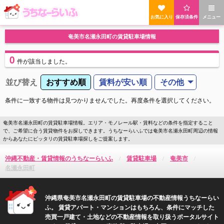
お気に入り
保存済条件
メニュー
奄美市名瀬永田町の賃貸駐車場情報
0
件
が該当しました。
並び替え
おすすめ順
賃料が安い順
その他
条件に一致する物件は見つかりませんでした。再度条件を選択してください。
奄美市名瀬永田町の賃貸駐車場情報。エリア・モノレール駅・賃料などの条件を指定すること
で、ご希望に合う賃貸物件をお探しできます。うちなーらいふでは奄美市名瀬永田町周辺の情報
からあなたにピッタリの賃貸駐車場探しをご提案します。
沖縄不動産・賃貸情報のうちなーらいふ
賃貸駐車場
奄美市
名瀬永田町
沖縄県奄美市名瀬永田町の賃貸駐車場の不動産情報うちなーらい
ふ。 賃貸アパート・マンションはもちろん、条件にマッチした
売買一戸建て・土地などの不動産情報を取り扱うポータルサイト