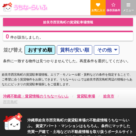
お気に入り
保存済条件
メニュー
姶良市西宮島町の賃貸駐車場情報
0
件
が該当しました。
並び替え
おすすめ順
賃料が安い順
その他
条件に一致する物件は見つかりませんでした。再度条件を選択してください。
姶良市西宮島町の賃貸駐車場情報。エリア・モノレール駅・賃料などの条件を指定することで、
ご希望に合う賃貸物件をお探しできます。うちなーらいふでは姶良市西宮島町周辺の情報からあ
なたにピッタリの賃貸駐車場探しをご提案します。
沖縄不動産・賃貸情報のうちなーらいふ
賃貸駐車場
姶良市
西宮島町
沖縄県姶良市西宮島町の賃貸駐車場の不動産情報うちなーらい
ふ。 賃貸アパート・マンションはもちろん、条件にマッチした
売買一戸建て・土地などの不動産情報を取り扱うポータルサイト