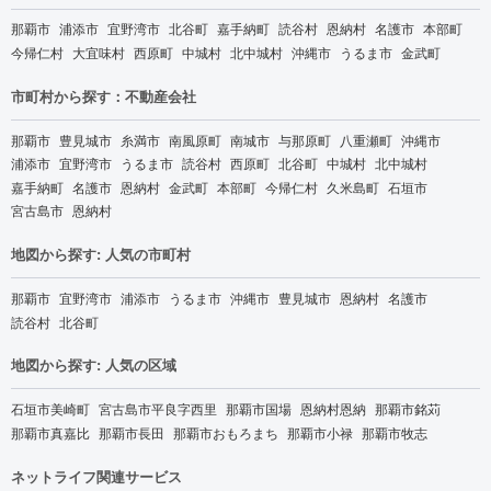
那覇市
浦添市
宜野湾市
北谷町
嘉手納町
読谷村
恩納村
名護市
本部町
今帰仁村
大宜味村
西原町
中城村
北中城村
沖縄市
うるま市
金武町
市町村から探す：不動産会社
那覇市
豊見城市
糸満市
南風原町
南城市
与那原町
八重瀬町
沖縄市
浦添市
宜野湾市
うるま市
読谷村
西原町
北谷町
中城村
北中城村
嘉手納町
名護市
恩納村
金武町
本部町
今帰仁村
久米島町
石垣市
宮古島市
恩納村
地図から探す: 人気の市町村
那覇市
宜野湾市
浦添市
うるま市
沖縄市
豊見城市
恩納村
名護市
読谷村
北谷町
地図から探す: 人気の区域
石垣市美崎町
宮古島市平良字西里
那覇市国場
恩納村恩納
那覇市銘苅
那覇市真嘉比
那覇市長田
那覇市おもろまち
那覇市小禄
那覇市牧志
ネットライフ関連サービス