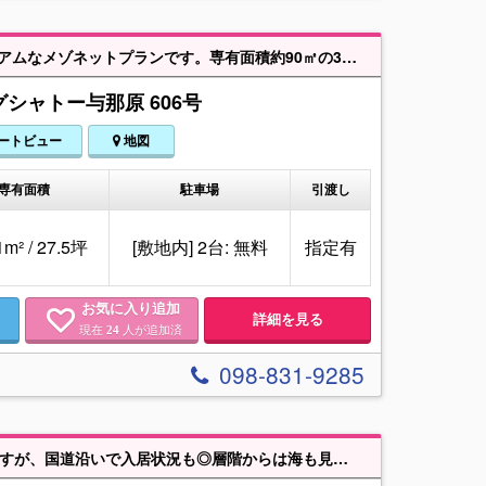
6階・7階の二層を贅沢に使う吹き抜けリビング、圧倒的な開放感を誇るプレミアムなメゾネットプランです。専有面積約90㎡の3LDKは、吹き抜けから光が降り注ぐLDKを中心とした、全室洋間のモダンで邸宅感溢れる設計。WICやSICなど随所に配された高い収納力が、洗練された暮らしを支えます。設備にはオール電化や食洗機を標準装備し、日々の家事にゆとりを創出。さらに、沖縄の青空を独占する50㎡超の広大なルーフバルコニーを完備しており、駐車場複数台確保も可能で趣味や家族の時間も充実します。与那原小学校まで徒歩約4分と通学環境も抜群。ペット飼育が可能で、オートロックや宅配ボックスなど先進のセキュリティも完備した安心の住まいです。「マンションの利便性と、一軒家の開放感を同時に。」 家族の笑顔が溢れる理想の新生活をここから
シャトー与那原 606号
ートビュー
地図
専有面積
駐車場
引渡し
1m² / 27.5坪
[敷地内] 2台: 無料
指定有
お気に入り追加
詳細を見る
現在
人が追加済
24
098-831-9285
オーナーチェンジ物件！現在満室：店舗1室、住宅9室、駐車場6台 1988年築ですが、国道沿いで入居状況も◎層階からは海も見えます！