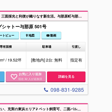
南風原イオンまで車約6分【角部屋・駐車場2台0円】ウィングシャトー与那原：三面採光と利便が織りなす新生活。与那原町与那原の利便性を享受する「ウィングシャトー与那原」。WICを備えた高い収納力が、洗練された暮らしを支えます。設備にはオール電化や食洗機を標準装備し、日々の家事にゆとりを創出。さらに、沖縄の生活に欠かせない駐車場は平置き縦列2台分を確保しており、複数台所有でも安心です。与那原小学校まで徒歩約4分と通学環境も抜群。ペット飼育が可能で、オートロックや宅配ボックスなど先進のセキュリティも完備しています。「月々7万円台から叶える、ワンランク上の日常。」 穏やかな街並みと共に、家族の笑顔が溢れる理想の新生活をここから始めてみませんか。
シャトー与那原 501号
ートビュー
地図
動画
専有面積
駐車場
引渡し
m² / 19.52坪
[敷地内] 2台: 無料
指定有
お気に入り追加
詳細を見る
現在
人が追加済
32
098-831-9285
♪ ペット飼育可、二面バルコニー、青い海を望む開放的な住まい。