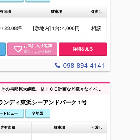
有面積
駐車場
引渡し
 / 23.08坪
[敷地内] 1台: 4,000円
相談
お気に入り追加
詳細を見る
現在
人が追加済
0
098-894-4141
☆売り店舗☆交通アクセス良好☆人気のマリンタウン東浜地区☆沖縄3大大綱引きの与那原大綱曳、ＭＩＣＥ計画など様々なイベントがある地域です☆
ランディ東浜シーアンドパーク 1号
ートビュー
地図
専有面積
駐車場
引渡し