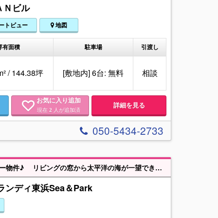
ＡＮビル
ートビュー
地図
専有面積
駐車場
引渡し
m² / 144.38坪
[敷地内] 6台: 無料
相談
お気に入り追加
詳細を見る
現在
人が追加済
2
050-5434-2733
【MHF94166】2024年7月築 15階建の13階部分 南東向きのオーシャンビュー物件♪ リビングの窓から太平洋の海が一望できます！ 徒歩圏内にはマリンプラザあがり浜があり、日々のお買い物も便利です 海と緑に囲まれた、ご家族でゆったり暮らせる住環境での生活はいかがでしょうか。セカンドハウスとしてもお薦めです。マンション南東側の敷地において沖縄マリンタウンMICEが2033年度供用開始予定、新しいまちづくりが進んでいるエリアです。24時間ゴミ出し可能（日曜日の収集は無）。インターネットサービスは管理組合での一括契約（プロバイダーの指定有、使用料は管理費に含まれています）。犬・猫等のペット飼育可（飼育細則有）、1階共用部にペット専用の足洗い場があります。洗濯パン上部にガス衣類乾燥機を標準装備。敷地内駐車場 複数台空き有（月額使用料 1,000円～6,000円）、2台目の駐車も可能です。
ンディ東浜Sea＆Park