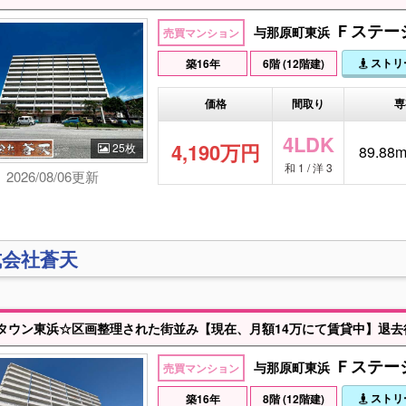
Ｆステー
与那原町東浜
売買マンション
ストリ
築16年
6階 (12階建)
価格
間取り
専
4LDK
4,190万円
25枚
89.88m
和 1 / 洋 3
2026/08/06更新
式会社蒼天
Ｆステージ
与那原町東浜
売買マンション
ストリ
築16年
8階 (12階建)