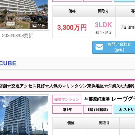
価格
間取り
専
3LDK
3,300万円
20枚
76.3m²
和 1 / 洋 2
2026/08/08更新
お問い合わせ
【無料】
CUBE
レーヴグ
与那原町東浜
売買マンション
ストリ
築1年
1階 (15階建)
価格
間取り