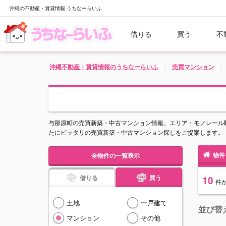
沖縄の不動産・賃貸情報 うちなーらいふ
借りる
買う
不
沖縄不動産・賃貸情報のうちなーらいふ
売買マンション
与那原町の売買新築・中古マンション情報。エリア・モノレール
たにピッタリの売買新築・中古マンション探しをご提案します。
物件
全物件の一覧表示
借りる
買う
10
件
土地
一戸建て
並び替
マンション
その他