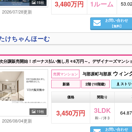
3,480万円
1ルーム
19枚
53.0
2026/07/28更新
お問い合わせ
【無料】
)たけちゃんほーむ
ウィング
与那原町与那原
売買マンション
ストリ
新築
2階 (10階建)
価格
間取り
3LDK
3,450万円
19枚
64.87
和 - / 洋 3
2026/08/04更新
お問い合わせ