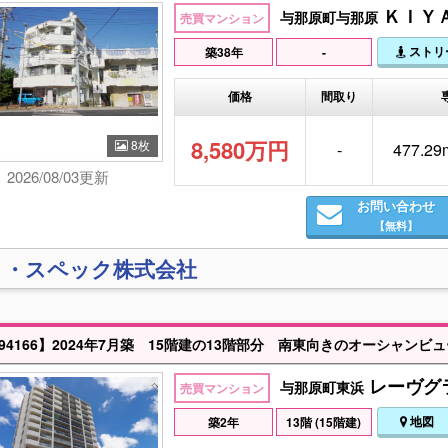
ＫＩＹ
与那原町与那原
売買マンション
ストリ
築38年
-
価格
間取り
8,580万円
8枚
-
477.29
2026/08/03更新
お問い合わせ
【無料】
ィ・スペック株式会社
レーヴグラ
与那原町東浜
売買マンション
地図
築2年
13階 (15階建)