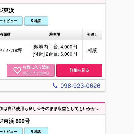
ジ東浜
ートビュー
地図
有面積
駐車場
引渡し
[敷地内] 1台: 4,000円
² / 27.18坪
相談
[付近] 2台目: 6,000円
お気に入り追加
詳細を見る
現在
人が追加済
1
098-923-0626
マリンタウン東浜☆区画整理された街並み【現在、月額14万にて賃貸中】退去後は自己使用も良し☆そのまま収益としてもいかがでしょうか。海も近く開放的なエリアです(^^)/ お気軽にお問い合わせください。
東浜 806号
ートビュー
地図