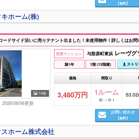
【無料】
キホーム(株)
ロードサイド沿いに売りテナント出ました！未使用物件！詳しくはお問
レーヴグラ
与那原町東浜
売買マンション
ストリ
築1年
1階 (15階建)
価格
間取り
1ルーム
3,480万円
16枚
53.02
和 - / 洋 1
2026/08/06更新
お問い合わせ
【無料】
ウスホーム株式会社