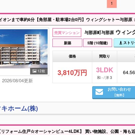
1
ウィング
与那原町与那原
売買マンション
ストリ
新築
5階 (10階建)
価格
間取り
3LDK
3,810万円
12枚
64.56
和 - / 洋 3
2026/08/04更新
お問い合わせ
【無料】
キホーム(株)
リフォーム住戸☆オーシャンビュー4LDK】 買い物施設、公園・海も近い、充実の東浜エリア