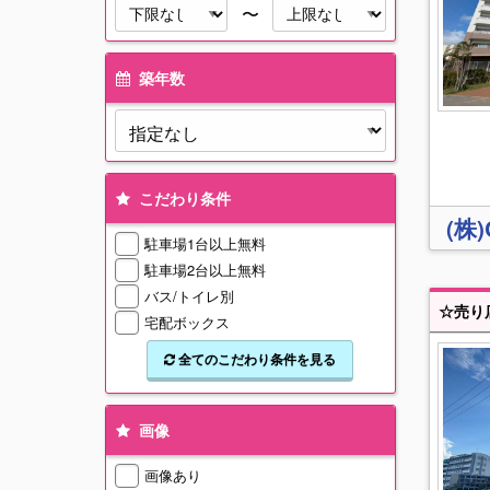
〜
築年数
こだわり条件
(株)
駐車場1台以上無料
駐車場2台以上無料
バス/トイレ別
宅配ボックス
全てのこだわり条件を見る
画像
画像あり