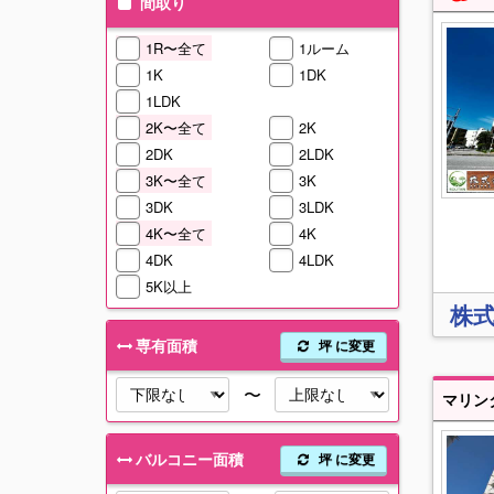
間取り
1R〜全て
1ルーム
1K
1DK
1LDK
2K〜全て
2K
2DK
2LDK
3K〜全て
3K
3DK
3LDK
4K〜全て
4K
4DK
4LDK
5K以上
株
専有面積
坪 に変更
〜
バルコニー面積
坪 に変更