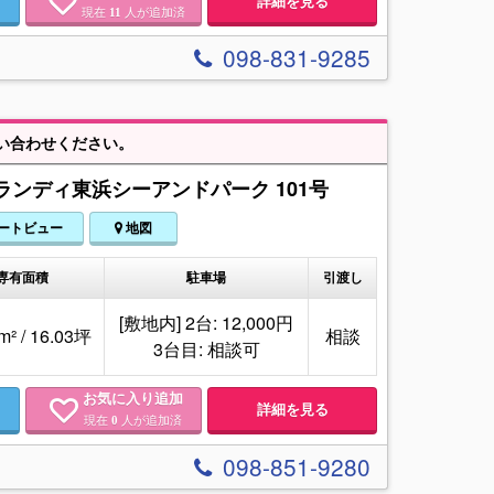
詳細を見る
現在
人が追加済
11
098-831-9285
い合わせください。
ンディ東浜シーアンドパーク 101号
ートビュー
地図
専有面積
駐車場
引渡し
[敷地内] 2台: 12,000円
m² / 16.03坪
相談
3台目: 相談可
お気に入り追加
詳細を見る
現在
人が追加済
0
098-851-9280