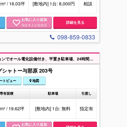
2m² / 16.03坪
[敷地内] 1台: 8,000円
相談
お気に入り追加
詳細を見る
現在
人が追加済
0
098-859-0833
第2期1次分譲販売開始！ボーナス払い無し月々6万円～。デザイナーズマンションでオール電化設備付き、平置き駐車場、24時間ゴミ出し可。充実の設備を体感ください！
シャトー与那原 203号
ートビュー
地図
専有面積
駐車場
引渡し
m² / 19.62坪
[敷地内] 1台: 無料
指定有
お気に入り追加