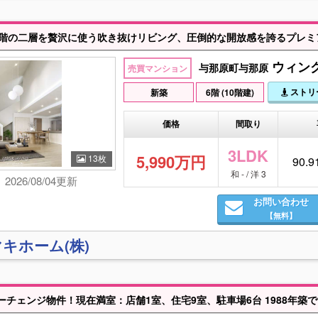
ウィング
与那原町与那原
売買マンション
ストリ
新築
6階 (10階建)
価格
間取り
3LDK
5,990万円
13枚
90.9
和 - / 洋 3
2026/08/04更新
お問い合わせ
【無料】
キホーム(株)