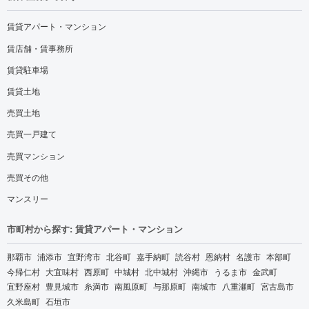
賃貸アパート・マンション
賃店舗・賃事務所
賃貸駐車場
賃貸土地
売買土地
売買一戸建て
売買マンション
売買その他
マンスリー
市町村から探す: 賃貸アパート・マンション
那覇市
浦添市
宜野湾市
北谷町
嘉手納町
読谷村
恩納村
名護市
本部町
今帰仁村
大宜味村
西原町
中城村
北中城村
沖縄市
うるま市
金武町
宜野座村
豊見城市
糸満市
南風原町
与那原町
南城市
八重瀬町
宮古島市
久米島町
石垣市