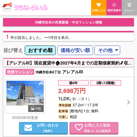
お気に入り
保存済条件
メニュー
沖縄市松本の売買新築・中古マンション情報
1
件
が該当しました。
〜1件目を表示。
並び替え
おすすめ順
価格が安い順
その他
【アレアルⅢ】現在賃貸中🏠2027年4月までの定期借家契約🎵収益用としても自己居住用としてもご検討頂けます🔥築浅の2,000万円✨内覧は現状不可です！LIFINKではオンライン面談可能！！お気軽にお問い合わせ下さい🔥
アレアルⅢ
売買マンション
沖縄市松本6丁目
築4年
2階 (12階建)
2,698万円
1LDK
(
和 - / 洋 1
)
57.2m² / 17.3坪
専有面積
9枚
[敷地内] 1台: 無料
駐車場
相談
2026/08/06更新
引渡し
お問い合わせ
お気に入り追加
【無料】
現在
人が追加済
47