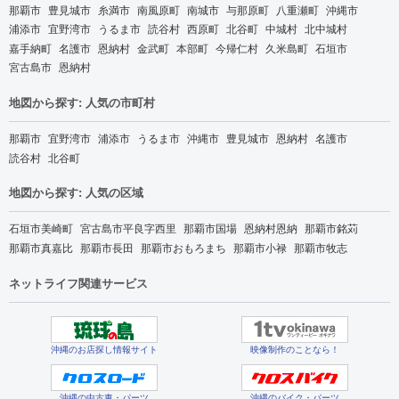
那覇市
豊見城市
糸満市
南風原町
南城市
与那原町
八重瀬町
沖縄市
浦添市
宜野湾市
うるま市
読谷村
西原町
北谷町
中城村
北中城村
嘉手納町
名護市
恩納村
金武町
本部町
今帰仁村
久米島町
石垣市
宮古島市
恩納村
地図から探す: 人気の市町村
那覇市
宜野湾市
浦添市
うるま市
沖縄市
豊見城市
恩納村
名護市
読谷村
北谷町
地図から探す: 人気の区域
石垣市美崎町
宮古島市平良字西里
那覇市国場
恩納村恩納
那覇市銘苅
那覇市真嘉比
那覇市長田
那覇市おもろまち
那覇市小禄
那覇市牧志
ネットライフ関連サービス
沖縄のお店探し情報サイト
映像制作のことなら！
沖縄の中古車・パーツ
沖縄のバイク・パーツ