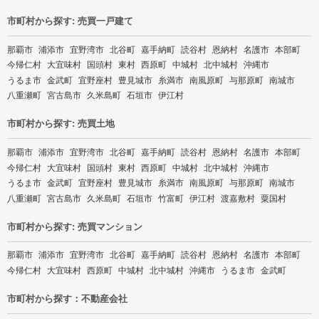
市町村から探す: 売買一戸建て
那覇市
浦添市
宜野湾市
北谷町
嘉手納町
読谷村
恩納村
名護市
本部町
今帰仁村
大宜味村
国頭村
東村
西原町
中城村
北中城村
沖縄市
うるま市
金武町
宜野座村
豊見城市
糸満市
南風原町
与那原町
南城市
八重瀬町
宮古島市
久米島町
石垣市
伊江村
市町村から探す: 売買土地
那覇市
浦添市
宜野湾市
北谷町
嘉手納町
読谷村
恩納村
名護市
本部町
今帰仁村
大宜味村
国頭村
東村
西原町
中城村
北中城村
沖縄市
うるま市
金武町
宜野座村
豊見城市
糸満市
南風原町
与那原町
南城市
八重瀬町
宮古島市
久米島町
石垣市
竹富町
伊江村
渡嘉敷村
粟国村
市町村から探す: 売買マンション
那覇市
浦添市
宜野湾市
北谷町
嘉手納町
読谷村
恩納村
名護市
本部町
今帰仁村
大宜味村
西原町
中城村
北中城村
沖縄市
うるま市
金武町
市町村から探す：不動産会社