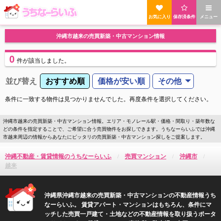
お気に入り
保存済条件
メニュー
沖縄市越来の売買新築・中古マンション情報
0
件
が該当しました。
並び替え
おすすめ順
価格が安い順
その他
条件に一致する物件は見つかりませんでした。再度条件を選択してください。
沖縄市越来の売買新築・中古マンション情報。エリア・モノレール駅・価格・間取り・築年数な
どの条件を指定することで、ご希望に合う売買物件をお探しできます。うちなーらいふでは沖縄
市越来周辺の情報からあなたにピッタリの売買新築・中古マンション探しをご提案します。
沖縄不動産・賃貸情報のうちなーらいふ
売買マンション
沖縄市
越来
沖縄県沖縄市越来の売買新築・中古マンションの不動産情報うち
なーらいふ。 賃貸アパート・マンションはもちろん、条件にマ
ッチした売買一戸建て・土地などの不動産情報を取り扱うポータ