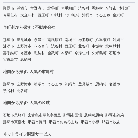
那覇市
浦添市
宜野湾市
北谷町
嘉手納町
読谷村
恩納村
名護市
本部町
今帰仁村
大宜味村
西原町
中城村
北中城村
沖縄市
うるま市
金武町
市町村から探す：不動産会社
那覇市
豊見城市
糸満市
南風原町
南城市
与那原町
八重瀬町
沖縄市
浦添市
宜野湾市
うるま市
読谷村
西原町
北谷町
中城村
北中城村
嘉手納町
名護市
恩納村
金武町
本部町
今帰仁村
久米島町
石垣市
宮古島市
恩納村
地図から探す: 人気の市町村
那覇市
宜野湾市
浦添市
うるま市
沖縄市
豊見城市
恩納村
名護市
読谷村
北谷町
地図から探す: 人気の区域
石垣市美崎町
宮古島市平良字西里
那覇市国場
恩納村恩納
那覇市銘苅
那覇市真嘉比
那覇市長田
那覇市おもろまち
那覇市小禄
那覇市牧志
ネットライフ関連サービス