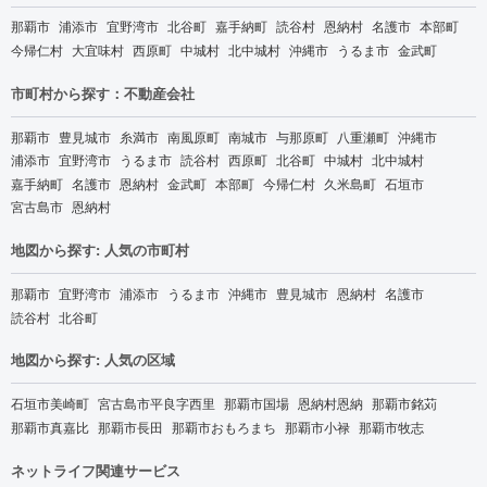
那覇市
浦添市
宜野湾市
北谷町
嘉手納町
読谷村
恩納村
名護市
本部町
今帰仁村
大宜味村
西原町
中城村
北中城村
沖縄市
うるま市
金武町
市町村から探す：不動産会社
那覇市
豊見城市
糸満市
南風原町
南城市
与那原町
八重瀬町
沖縄市
浦添市
宜野湾市
うるま市
読谷村
西原町
北谷町
中城村
北中城村
嘉手納町
名護市
恩納村
金武町
本部町
今帰仁村
久米島町
石垣市
宮古島市
恩納村
地図から探す: 人気の市町村
那覇市
宜野湾市
浦添市
うるま市
沖縄市
豊見城市
恩納村
名護市
読谷村
北谷町
地図から探す: 人気の区域
石垣市美崎町
宮古島市平良字西里
那覇市国場
恩納村恩納
那覇市銘苅
那覇市真嘉比
那覇市長田
那覇市おもろまち
那覇市小禄
那覇市牧志
ネットライフ関連サービス