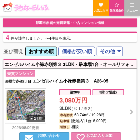
お気に入り
保存済条件
メニュー
那覇市赤嶺の売買新築・中古マンション情報
4
件
が該当しました。
〜4件目を表示。
並び替え
おすすめ順
価格が安い順
その他
エンゼルハイム小禄赤嶺第３ 3LDK・駐車場1台・オールリフォーム済（令和4年） 【徒歩】モノレール6分、スーパー&ドラッグストア5分、小中学校5~7分
売買マンション
エンゼルハイム小禄赤嶺第３ A26-05
那覇市赤嶺2丁目
築28年
3階 (7階建)
3,080万円
3LDK
(
和 1 / 洋 2
)
63.74m² / 19.28坪
専有面積
21枚
[敷地内] 1台: 8,000円
駐車場
相談
2026/08/09更新
引渡し
お問い合わせ
お気に入り追加