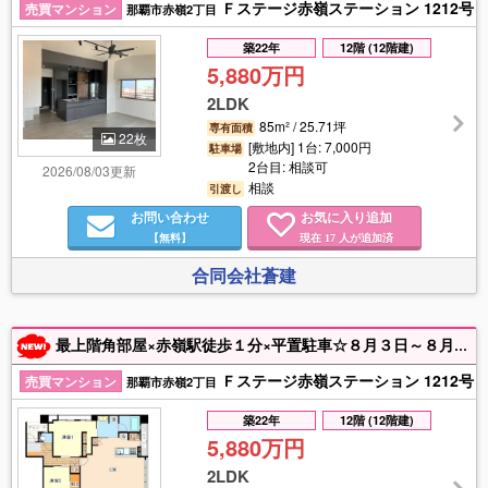
Ｆステージ赤嶺ステーション 1212号
売買マンション
那覇市赤嶺2丁目
築22年
12階 (12階建)
5,880万円
2LDK
85m² / 25.71坪
専有面積
22枚
[敷地内] 1台: 7,000円
駐車場
2台目: 相談可
2026/08/03更新
相談
引渡し
お問い合わせ
お気に入り追加
【無料】
現在
人が追加済
17
合同会社蒼建
最上階角部屋×赤嶺駅徒歩１分×平置駐車☆８月３日～８月９日（日）10：00～18：00内覧会開催中！☆リビング一部天井高3,000㎜☆リクシル製ハイグレード設備にて水回りリフォーム済！☆近隣にて駐車２台目可！☆売主の為仲介手数料無し！
Ｆステージ赤嶺ステーション 1212号
売買マンション
那覇市赤嶺2丁目
築22年
12階 (12階建)
5,880万円
2LDK