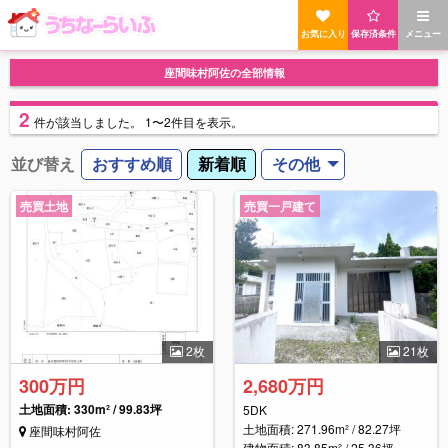
お気に入り
保存済条件
メニュー
座間味村阿佐の全部情報
2
件
が該当しました。
1〜2件目を表示。
並び替え
おすすめ順
新着順
その他
売買土地
売買一戸建て
2枚
21枚
300万円
2,680万円
土地面積: 330m² / 99.83坪
5DK
土地面積: 271.96m² / 82.27坪
座間味村阿佐
建物面積: 83.85m² / 25.36坪