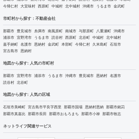
今帰仁村
大宜味村
西原町
中城村
北中城村
沖縄市
うるま市
金武町
市町村から探す：不動産会社
那覇市
豊見城市
糸満市
南風原町
南城市
与那原町
八重瀬町
沖縄市
浦添市
宜野湾市
うるま市
読谷村
西原町
北谷町
中城村
北中城村
嘉手納町
名護市
恩納村
金武町
本部町
今帰仁村
久米島町
石垣市
宮古島市
恩納村
地図から探す: 人気の市町村
那覇市
宜野湾市
浦添市
うるま市
沖縄市
豊見城市
恩納村
名護市
読谷村
北谷町
地図から探す: 人気の区域
石垣市美崎町
宮古島市平良字西里
那覇市国場
恩納村恩納
那覇市銘苅
那覇市真嘉比
那覇市長田
那覇市おもろまち
那覇市小禄
那覇市牧志
ネットライフ関連サービス