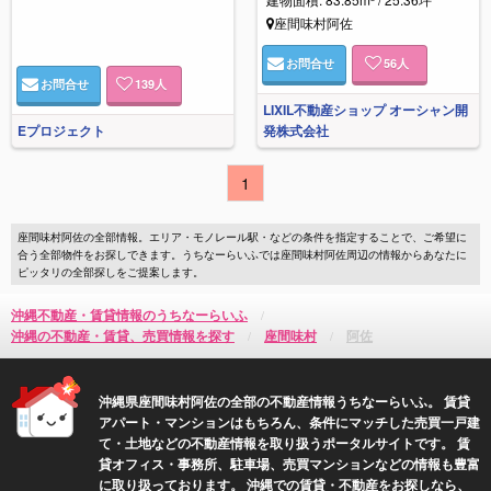
座間味村阿佐
お問合せ
56
人
お問合せ
139
人
LIXIL不動産ショップ オーシャン開
Eプロジェクト
発株式会社
1
座間味村阿佐の全部情報。エリア・モノレール駅・などの条件を指定することで、ご希望に
合う全部物件をお探しできます。うちなーらいふでは座間味村阿佐周辺の情報からあなたに
ピッタリの全部探しをご提案します。
沖縄不動産・賃貸情報のうちなーらいふ
沖縄の不動産・賃貸、売買情報を探す
座間味村
阿佐
沖縄県座間味村阿佐の全部の不動産情報うちなーらいふ。 賃貸
アパート・マンションはもちろん、条件にマッチした売買一戸建
て・土地などの不動産情報を取り扱うポータルサイトです。 賃
貸オフィス・事務所、駐車場、売買マンションなどの情報も豊富
に取り扱っております。 沖縄での賃貸・不動産をお探しなら、