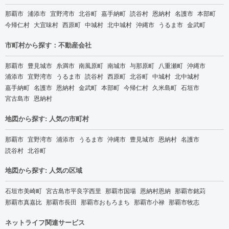
那覇市
浦添市
宜野湾市
北谷町
嘉手納町
読谷村
恩納村
名護市
本部町
今帰仁村
大宜味村
西原町
中城村
北中城村
沖縄市
うるま市
金武町
市町村から探す：不動産会社
那覇市
豊見城市
糸満市
南風原町
南城市
与那原町
八重瀬町
沖縄市
浦添市
宜野湾市
うるま市
読谷村
西原町
北谷町
中城村
北中城村
嘉手納町
名護市
恩納村
金武町
本部町
今帰仁村
久米島町
石垣市
宮古島市
恩納村
地図から探す: 人気の市町村
那覇市
宜野湾市
浦添市
うるま市
沖縄市
豊見城市
恩納村
名護市
読谷村
北谷町
地図から探す: 人気の区域
石垣市美崎町
宮古島市平良字西里
那覇市国場
恩納村恩納
那覇市銘苅
那覇市真嘉比
那覇市長田
那覇市おもろまち
那覇市小禄
那覇市牧志
ネットライフ関連サービス