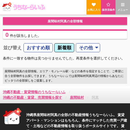
お気に入り
保存済条件
メニュー
座間味村阿真の全部情報
0
件
が該当しました。
並び替え
おすすめ順
新着順
その他
条件に一致する物件は見つかりませんでした。再度条件を選択してください。
座間味村阿真の全部情報。エリア・モノレール駅・などの条件を指定することで、ご希望に
合う全部物件をお探しできます。うちなーらいふでは座間味村阿真周辺の情報からあなたに
ピッタリの全部探しをご提案します。
沖縄不動産・賃貸情報のうちなーらいふ
沖縄の不動産・賃貸、売買情報を探す
座間味村
阿真
沖縄県座間味村阿真の全部の不動産情報うちなーらいふ。 賃貸
アパート・マンションはもちろん、条件にマッチした売買一戸建
て・土地などの不動産情報を取り扱うポータルサイトです。 賃