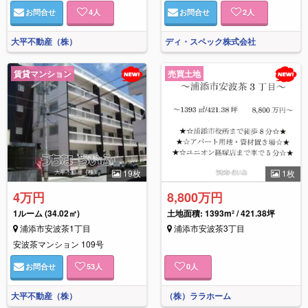
お問合せ
4
人
お問合せ
2
人
大平不動産（株）
ディ・スペック株式会社
賃貸マンション
売買土地
19枚
1枚
4万円
8,800万円
1ルーム
(34.02㎡)
土地面積: 1393m² / 421.38坪
浦添市安波茶1丁目
浦添市安波茶3丁目
安波茶マンション 109号
お問合せ
53
人
0
人
大平不動産（株）
（株）ララホーム