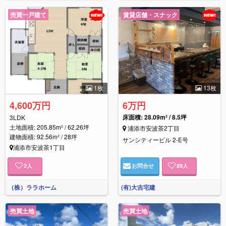
売買一戸建て
賃貸店舗・スナック
1枚
13枚
4,600万円
6万円
床面積:
28.09m² / 8.5坪
3LDK
土地面積: 205.85m² / 62.26坪
浦添市安波茶2丁目
建物面積: 92.56m² / 28坪
サンシティービル 2-E号
浦添市安波茶1丁目
2
人
お問合せ
89
人
（株）ララホーム
(有)大吉宅建
売買土地
売買土地