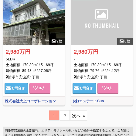
9枚
0枚
2,980万円
2,980万円
5LDK
-
土地面積: 170.89m² / 51.69坪
土地面積: 170.89m² / 51.69坪
建物面積: 89.48m² / 27.06坪
建物面積: 79.76m² / 24.12坪
浦添市安波茶1丁目
浦添市安波茶1丁目
お問合せ
16
人
お問合せ
3
人
株式会社大上コーポレーション
(株)エステートSun
1
2
次へ
浦添市安波茶の全部情報。エリア・モノレール駅・などの条件を指定することで、ご希望に
合う全部物件をお探しできます。うちなーらいふでは浦添市安波茶周辺の情報からあなたに