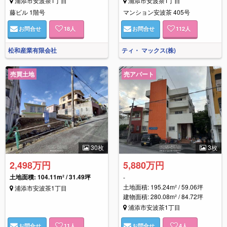
浦添市安波茶1丁目
浦添市安波茶1丁目
藤ビル 1階号
マンション安波茶 405号
お問合せ
18
人
お問合せ
112
人
松和産業有限会社
ティ・ マックス(株)
売買土地
売アパート
30枚
3枚
2,498万円
5,880万円
土地面積: 104.11m² / 31.49坪
-
土地面積: 195.24m² / 59.06坪
浦添市安波茶1丁目
建物面積: 280.08m² / 84.72坪
浦添市安波茶1丁目
お問合せ
11
人
お問合せ
4
人