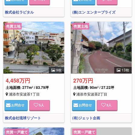
株式会社ラビタル
(株)エン エンタープライズ
売買土地
売買土地
9枚
13枚
4,458万円
270万円
土地面積: 277m² / 83.79坪
土地面積: 90m² / 27.22坪
浦添市安波茶1丁目
浦添市安波茶2丁目
お問合せ
5
人
お問合せ
3
人
株式会社琉球リゾート
(有)ジェット企画
売買一戸建て
売買一戸建て