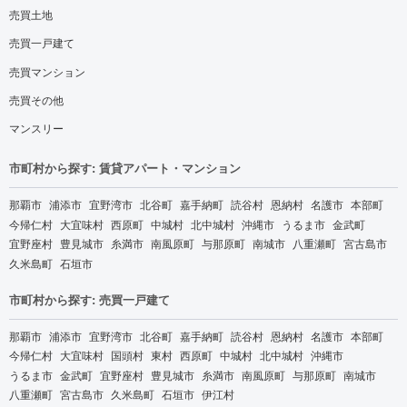
売買土地
売買一戸建て
売買マンション
売買その他
マンスリー
市町村から探す: 賃貸アパート・マンション
那覇市
浦添市
宜野湾市
北谷町
嘉手納町
読谷村
恩納村
名護市
本部町
今帰仁村
大宜味村
西原町
中城村
北中城村
沖縄市
うるま市
金武町
宜野座村
豊見城市
糸満市
南風原町
与那原町
南城市
八重瀬町
宮古島市
久米島町
石垣市
市町村から探す: 売買一戸建て
那覇市
浦添市
宜野湾市
北谷町
嘉手納町
読谷村
恩納村
名護市
本部町
今帰仁村
大宜味村
国頭村
東村
西原町
中城村
北中城村
沖縄市
うるま市
金武町
宜野座村
豊見城市
糸満市
南風原町
与那原町
南城市
八重瀬町
宮古島市
久米島町
石垣市
伊江村