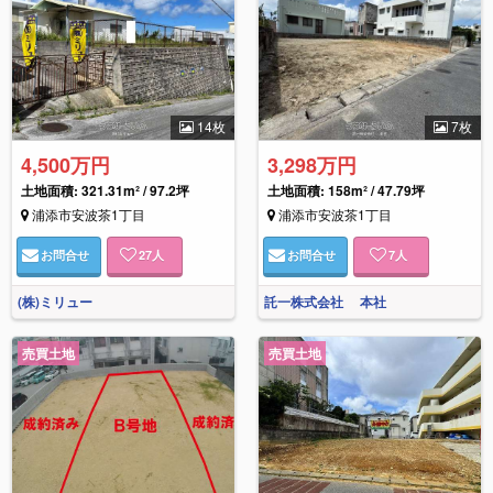
14枚
7枚
4,500万円
3,298万円
土地面積: 321.31m² / 97.2坪
土地面積: 158m² / 47.79坪
浦添市安波茶1丁目
浦添市安波茶1丁目
お問合せ
27
人
お問合せ
7
人
(株)ミリュー
託一株式会社 本社
売買土地
売買土地