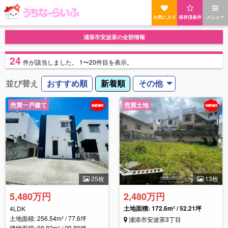
お気に入り
保存済条件
メニュー
浦添市安波茶の全部情報
24
件
が該当しました。
1〜20件目を表示。
並び替え
おすすめ順
新着順
その他
売買一戸建て
売買土地
25枚
13枚
5,480万円
2,480万円
土地面積: 172.6m² / 52.21坪
4LDK
土地面積: 256.54m² / 77.6坪
浦添市安波茶3丁目
建物面積: 98.82m² / 29.89坪