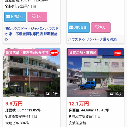
浦添市安波茶1丁目
お問合せ
2
人
お問合せ
0
人
(株)ハウスドゥ・ジャパン ハウスド
ゥ 家・不動産買取専門店 那覇新都
心
ハウスドゥ サンパーク通り浦添
賃貸店舗・事務所※飲食不可
賃貸店舗・事務所
10枚
10枚
9.9万円
12.1万円
床面積:
63m² / 19.05坪
床面積:
44.49m² / 13.45坪
浦添市安波茶1丁目
浦添市安波茶1丁目
大翔ビル 304号
安波茶店舗