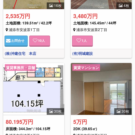
16枚
4枚
2,535万円
3,480万円
土地面積: 139.51m² / 42.2坪
土地面積: 145.45m² / 44坪
浦添市安波茶1丁目
浦添市安波茶2丁目
お問合せ
10
人
1
人
(株)沖建住宅 本店
(有)明城建設
賃貸事務所・店舗
賃貸マンション
30枚
30枚
80.195万円
5万円
床面積:
344.3m² / 104.15坪
2DK
(39.65㎡)