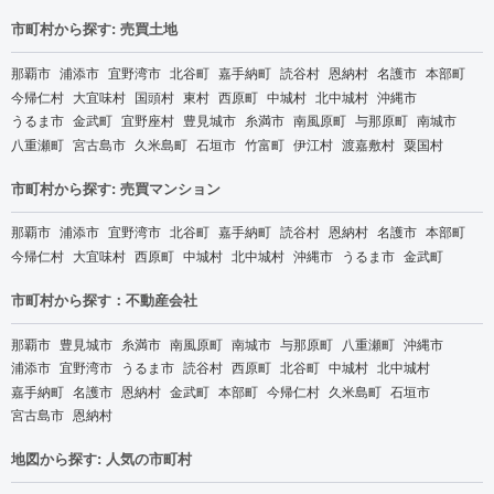
市町村から探す: 売買土地
那覇市
浦添市
宜野湾市
北谷町
嘉手納町
読谷村
恩納村
名護市
本部町
今帰仁村
大宜味村
国頭村
東村
西原町
中城村
北中城村
沖縄市
うるま市
金武町
宜野座村
豊見城市
糸満市
南風原町
与那原町
南城市
八重瀬町
宮古島市
久米島町
石垣市
竹富町
伊江村
渡嘉敷村
粟国村
市町村から探す: 売買マンション
那覇市
浦添市
宜野湾市
北谷町
嘉手納町
読谷村
恩納村
名護市
本部町
今帰仁村
大宜味村
西原町
中城村
北中城村
沖縄市
うるま市
金武町
市町村から探す：不動産会社
那覇市
豊見城市
糸満市
南風原町
南城市
与那原町
八重瀬町
沖縄市
浦添市
宜野湾市
うるま市
読谷村
西原町
北谷町
中城村
北中城村
嘉手納町
名護市
恩納村
金武町
本部町
今帰仁村
久米島町
石垣市
宮古島市
恩納村
地図から探す: 人気の市町村