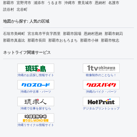
那覇市
宜野湾市
浦添市
うるま市
沖縄市
豊見城市
恩納村
名護市
読谷村
北谷町
地図から探す: 人気の区域
石垣市美崎町
宮古島市平良字西里
那覇市国場
恩納村恩納
那覇市銘苅
那覇市真嘉比
那覇市長田
那覇市おもろまち
那覇市小禄
那覇市牧志
ネットライフ関連サービス
沖縄のお店探し情報サイト
映像制作のことなら！
沖縄の中古車・パーツ
沖縄のバイク・パーツ
沖縄で仕事を探すなら
デジタルプリントショップ
沖縄リサイクル情報サイト