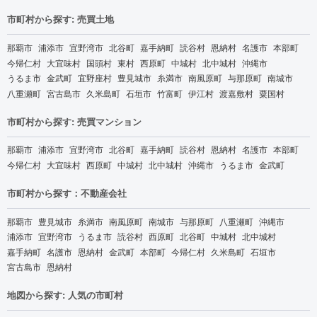
市町村から探す: 売買土地
那覇市
浦添市
宜野湾市
北谷町
嘉手納町
読谷村
恩納村
名護市
本部町
今帰仁村
大宜味村
国頭村
東村
西原町
中城村
北中城村
沖縄市
うるま市
金武町
宜野座村
豊見城市
糸満市
南風原町
与那原町
南城市
八重瀬町
宮古島市
久米島町
石垣市
竹富町
伊江村
渡嘉敷村
粟国村
市町村から探す: 売買マンション
那覇市
浦添市
宜野湾市
北谷町
嘉手納町
読谷村
恩納村
名護市
本部町
今帰仁村
大宜味村
西原町
中城村
北中城村
沖縄市
うるま市
金武町
市町村から探す：不動産会社
那覇市
豊見城市
糸満市
南風原町
南城市
与那原町
八重瀬町
沖縄市
浦添市
宜野湾市
うるま市
読谷村
西原町
北谷町
中城村
北中城村
嘉手納町
名護市
恩納村
金武町
本部町
今帰仁村
久米島町
石垣市
宮古島市
恩納村
地図から探す: 人気の市町村