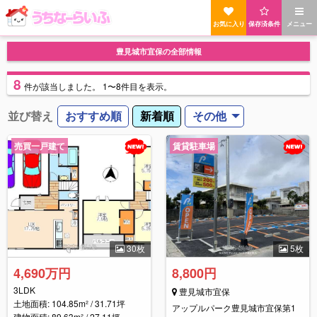
お気に入り
保存済条件
メニュー
豊見城市宜保の全部情報
8
件
が該当しました。
1〜8件目を表示。
並び替え
おすすめ順
新着順
その他
売買一戸建て
賃貸駐車場
30枚
5枚
4,690万円
8,800円
3LDK
豊見城市宜保
土地面積: 104.85m² / 31.71坪
アップルパーク豊見城市宜保第1
建物面積: 89.63m² / 27.11坪