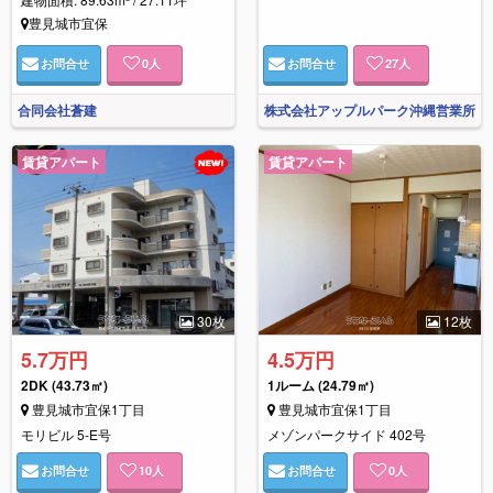
豊見城市宜保
お問合せ
0
人
お問合せ
27
人
合同会社蒼建
株式会社アップルパーク沖縄営業所
賃貸アパート
賃貸アパート
30枚
12枚
5.7万円
4.5万円
2DK
(43.73㎡)
1ルーム
(24.79㎡)
豊見城市宜保1丁目
豊見城市宜保1丁目
モリビル 5-E号
メゾンパークサイド 402号
お問合せ
10
人
お問合せ
0
人