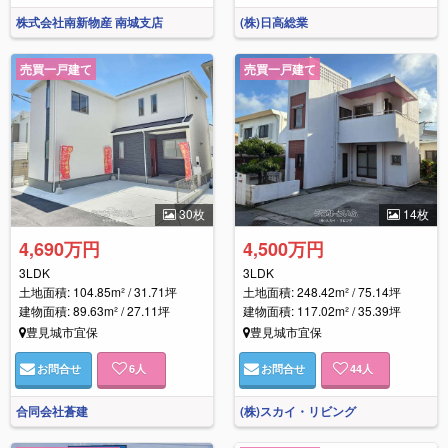
株式会社南新物産 南城支店
(株)日高総業
売買一戸建て
売買一戸建て
30枚
14枚
4,690万円
4,500万円
3LDK
3LDK
土地面積: 104.85m² / 31.71坪
土地面積: 248.42m² / 75.14坪
建物面積: 89.63m² / 27.11坪
建物面積: 117.02m² / 35.39坪
豊見城市宜保
豊見城市宜保
お問合せ
6
人
お問合せ
44
人
合同会社蒼建
(株)スカイ・リビング