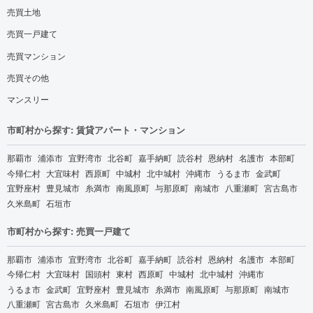
売買土地
売買一戸建て
売買マンション
売買その他
マンスリー
市町村から探す: 賃貸アパート・マンション
那覇市
浦添市
宜野湾市
北谷町
嘉手納町
読谷村
恩納村
名護市
本部町
今帰仁村
大宜味村
西原町
中城村
北中城村
沖縄市
うるま市
金武町
宜野座村
豊見城市
糸満市
南風原町
与那原町
南城市
八重瀬町
宮古島市
久米島町
石垣市
市町村から探す: 売買一戸建て
那覇市
浦添市
宜野湾市
北谷町
嘉手納町
読谷村
恩納村
名護市
本部町
今帰仁村
大宜味村
国頭村
東村
西原町
中城村
北中城村
沖縄市
うるま市
金武町
宜野座村
豊見城市
糸満市
南風原町
与那原町
南城市
八重瀬町
宮古島市
久米島町
石垣市
伊江村