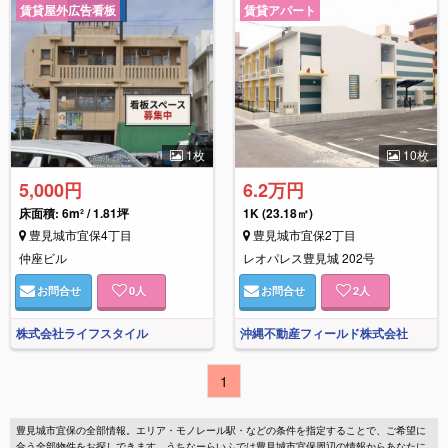
賃貸屋外広告看板
賃貸アパート
1枚
10枚
5,000円
6.2万円
床面積:
6m² / 1.81坪
1K
(23.18㎡)
豊見城市宜保4丁目
豊見城市宜保2丁目
仲座ビル
レオパレス豊見城 202号
お問合せ
0
人
お問合せ
2
人
株式会社ライフスタイル
沖縄不動産フィールド株式会社
1
豊見城市宜保の全部情報。エリア・モノレール駅・などの条件を指定することで、ご希望に
合う全部物件をお探しできます。うちなーらいふでは豊見城市宜保周辺の情報からあなたに