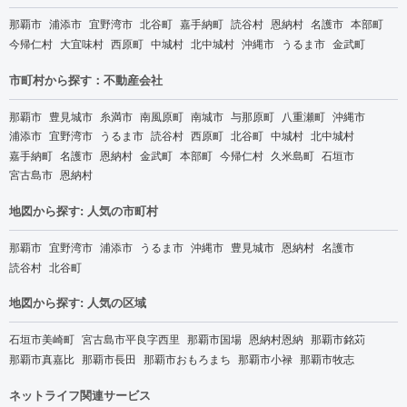
那覇市
浦添市
宜野湾市
北谷町
嘉手納町
読谷村
恩納村
名護市
本部町
今帰仁村
大宜味村
西原町
中城村
北中城村
沖縄市
うるま市
金武町
市町村から探す：不動産会社
那覇市
豊見城市
糸満市
南風原町
南城市
与那原町
八重瀬町
沖縄市
浦添市
宜野湾市
うるま市
読谷村
西原町
北谷町
中城村
北中城村
嘉手納町
名護市
恩納村
金武町
本部町
今帰仁村
久米島町
石垣市
宮古島市
恩納村
地図から探す: 人気の市町村
那覇市
宜野湾市
浦添市
うるま市
沖縄市
豊見城市
恩納村
名護市
読谷村
北谷町
地図から探す: 人気の区域
石垣市美崎町
宮古島市平良字西里
那覇市国場
恩納村恩納
那覇市銘苅
那覇市真嘉比
那覇市長田
那覇市おもろまち
那覇市小禄
那覇市牧志
ネットライフ関連サービス