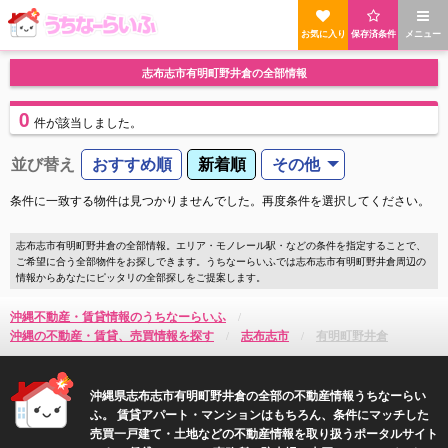
お気に入り
保存済条件
メニュー
志布志市有明町野井倉の全部情報
0
件
が該当しました。
並び替え
おすすめ順
新着順
その他
条件に一致する物件は見つかりませんでした。再度条件を選択してください。
志布志市有明町野井倉の全部情報。エリア・モノレール駅・などの条件を指定することで、
ご希望に合う全部物件をお探しできます。うちなーらいふでは志布志市有明町野井倉周辺の
情報からあなたにピッタリの全部探しをご提案します。
沖縄不動産・賃貸情報のうちなーらいふ
沖縄の不動産・賃貸、売買情報を探す
志布志市
有明町野井倉
沖縄県志布志市有明町野井倉の全部の不動産情報うちなーらい
ふ。 賃貸アパート・マンションはもちろん、条件にマッチした
売買一戸建て・土地などの不動産情報を取り扱うポータルサイト