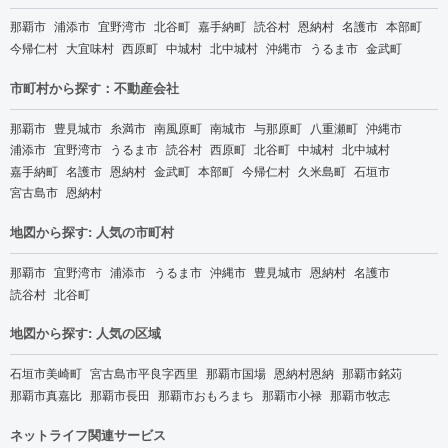
那覇市
浦添市
宜野湾市
北谷町
嘉手納町
読谷村
恩納村
名護市
本部町
今帰仁村
大宜味村
西原町
中城村
北中城村
沖縄市
うるま市
金武町
市町村から探す：不動産会社
那覇市
豊見城市
糸満市
南風原町
南城市
与那原町
八重瀬町
沖縄市
浦添市
宜野湾市
うるま市
読谷村
西原町
北谷町
中城村
北中城村
嘉手納町
名護市
恩納村
金武町
本部町
今帰仁村
久米島町
石垣市
宮古島市
恩納村
地図から探す: 人気の市町村
那覇市
宜野湾市
浦添市
うるま市
沖縄市
豊見城市
恩納村
名護市
読谷村
北谷町
地図から探す: 人気の区域
石垣市美崎町
宮古島市平良字西里
那覇市国場
恩納村恩納
那覇市銘苅
那覇市真嘉比
那覇市長田
那覇市おもろまち
那覇市小禄
那覇市牧志
ネットライフ関連サービス