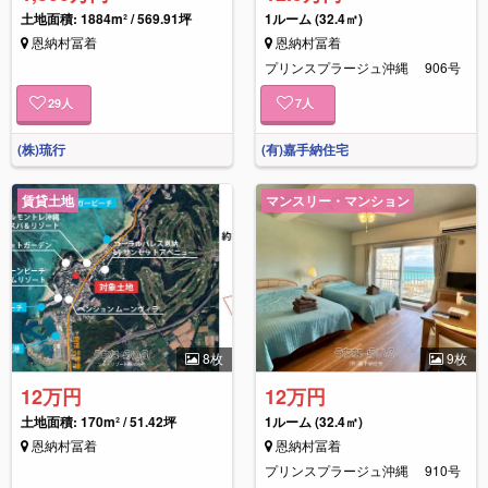
土地面積: 1884m² / 569.91坪
1ルーム
(32.4㎡)
恩納村冨着
恩納村冨着
プリンスプラージュ沖縄 906号
29
人
7
人
(株)琉行
(有)嘉手納住宅
賃貸土地
マンスリー・マンション
8枚
9枚
12万円
12万円
土地面積: 170m² / 51.42坪
1ルーム
(32.4㎡)
恩納村冨着
恩納村冨着
プリンスプラージュ沖縄 910号