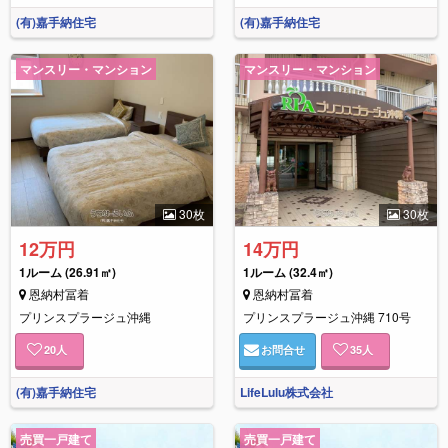
(有)嘉手納住宅
(有)嘉手納住宅
マンスリー・マンション
マンスリー・マンション
30枚
30枚
12万円
14万円
1ルーム
(26.91㎡)
1ルーム
(32.4㎡)
恩納村冨着
恩納村冨着
プリンスプラージュ沖縄
プリンスプラージュ沖縄 710号
20
人
お問合せ
35
人
(有)嘉手納住宅
LifeLulu株式会社
売買一戸建て
売買一戸建て