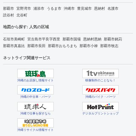
那覇市
宜野湾市
浦添市
うるま市
沖縄市
豊見城市
恩納村
名護市
読谷村
北谷町
地図から探す: 人気の区域
石垣市美崎町
宮古島市平良字西里
那覇市国場
恩納村恩納
那覇市銘苅
那覇市真嘉比
那覇市長田
那覇市おもろまち
那覇市小禄
那覇市牧志
ネットライフ関連サービス
沖縄のお店探し情報サイト
映像制作のことなら！
沖縄の中古車・パーツ
沖縄のバイク・パーツ
沖縄で仕事を探すなら
デジタルプリントショップ
沖縄リサイクル情報サイト