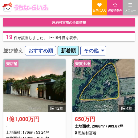
お気に入り
保存済条件
メニュー
恩納村冨着の全部情報
19
件
が該当しました。
1〜19件目を表示。
並び替え
おすすめ順
新着順
その他
売店舗
売買土地
12枚
4枚
1億1,000万円
650万円
土地面積: 2988m² / 903.87坪
-
土地面積: 176m² / 53.24坪
恩納村冨着
建物面積: 140m² / 42.35坪