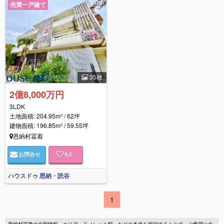
売買一戸建て
35枚
2億8,000万円
3LDK
土地面積: 204.95m² / 62坪
建物面積: 196.85m² / 59.55坪
恩納村冨着
お問合せ
9
人
ハウスドゥ 恩納・読谷
1
恩納村冨着の全部情報。エリア・モノレール駅・などの条件を指定することで、ご希望に合