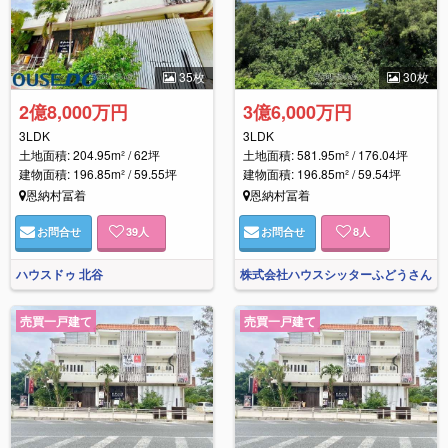
35枚
30枚
2億8,000万円
3億6,000万円
3LDK
3LDK
土地面積: 204.95m² / 62坪
土地面積: 581.95m² / 176.04坪
建物面積: 196.85m² / 59.55坪
建物面積: 196.85m² / 59.54坪
恩納村冨着
恩納村冨着
お問合せ
39
人
お問合せ
8
人
ハウスドゥ 北谷
株式会社ハウスシッターふどうさん
売買一戸建て
売買一戸建て