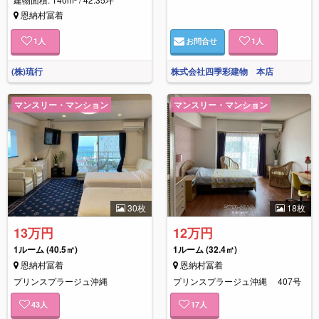
恩納村冨着
1
人
お問合せ
1
人
(株)琉行
株式会社四季彩建物 本店
マンスリー・マンション
マンスリー・マンション
30枚
18枚
13万円
12万円
1ルーム
(40.5㎡)
1ルーム
(32.4㎡)
恩納村冨着
恩納村冨着
プリンスプラージュ沖縄
プリンスプラージュ沖縄 407号
43
人
17
人