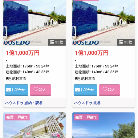
35枚
35枚
1億1,000万円
1億1,000万円
-
-
土地面積: 176m² / 53.24坪
土地面積: 176m² / 53.24坪
建物面積: 140m² / 42.35坪
建物面積: 140m² / 42.35坪
恩納村冨着
恩納村冨着
お問合せ
20
人
お問合せ
32
人
ハウスドゥ 恩納・読谷
ハウスドゥ 北谷
売買一戸建て
売買一戸建て