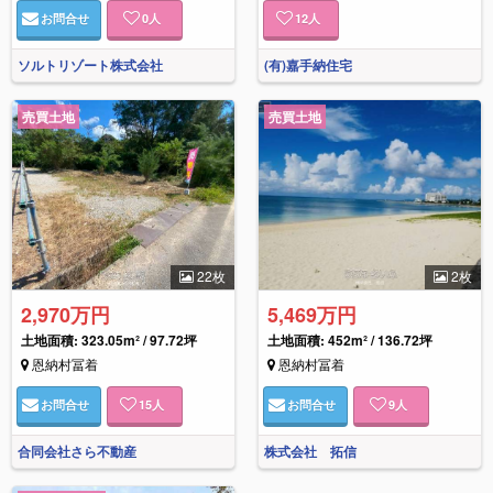
お問合せ
0
人
12
人
ソルトリゾート株式会社
(有)嘉手納住宅
売買土地
売買土地
22枚
2枚
2,970万円
5,469万円
土地面積: 323.05m² / 97.72坪
土地面積: 452m² / 136.72坪
恩納村冨着
恩納村冨着
お問合せ
15
人
お問合せ
9
人
合同会社さら不動産
株式会社 拓信