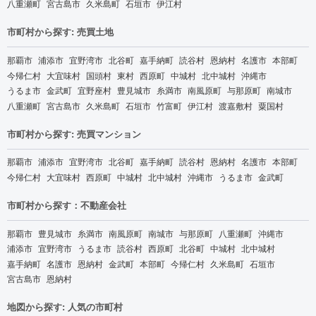
八重瀬町
宮古島市
久米島町
石垣市
伊江村
市町村から探す: 売買土地
那覇市
浦添市
宜野湾市
北谷町
嘉手納町
読谷村
恩納村
名護市
本部町
今帰仁村
大宜味村
国頭村
東村
西原町
中城村
北中城村
沖縄市
うるま市
金武町
宜野座村
豊見城市
糸満市
南風原町
与那原町
南城市
八重瀬町
宮古島市
久米島町
石垣市
竹富町
伊江村
渡嘉敷村
粟国村
市町村から探す: 売買マンション
那覇市
浦添市
宜野湾市
北谷町
嘉手納町
読谷村
恩納村
名護市
本部町
今帰仁村
大宜味村
西原町
中城村
北中城村
沖縄市
うるま市
金武町
市町村から探す：不動産会社
那覇市
豊見城市
糸満市
南風原町
南城市
与那原町
八重瀬町
沖縄市
浦添市
宜野湾市
うるま市
読谷村
西原町
北谷町
中城村
北中城村
嘉手納町
名護市
恩納村
金武町
本部町
今帰仁村
久米島町
石垣市
宮古島市
恩納村
地図から探す: 人気の市町村