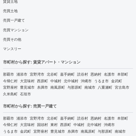
賃貸土地
売買土地
売買一戸建て
売買マンション
売買その他
マンスリー
市町村から探す: 賃貸アパート・マンション
那覇市
浦添市
宜野湾市
北谷町
嘉手納町
読谷村
恩納村
名護市
本部町
今帰仁村
大宜味村
西原町
中城村
北中城村
沖縄市
うるま市
金武町
宜野座村
豊見城市
糸満市
南風原町
与那原町
南城市
八重瀬町
宮古島市
久米島町
石垣市
市町村から探す: 売買一戸建て
那覇市
浦添市
宜野湾市
北谷町
嘉手納町
読谷村
恩納村
名護市
本部町
今帰仁村
大宜味村
国頭村
東村
西原町
中城村
北中城村
沖縄市
うるま市
金武町
宜野座村
豊見城市
糸満市
南風原町
与那原町
南城市