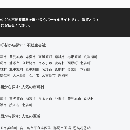
などの不動産情報を取り扱うポータルサイトです。 賃貸オフィ
ふにお任せください。
市町村から探す：不動産会社
覇市
豊見城市
糸満市
南風原町
南城市
与那原町
八重瀬町
縄市
浦添市
宜野湾市
うるま市
読谷村
西原町
北谷町
城村
北中城村
嘉手納町
名護市
恩納村
金武町
本部町
帰仁村
久米島町
石垣市
宮古島市
恩納村
図から探す: 人気の市町村
覇市
宜野湾市
浦添市
うるま市
沖縄市
豊見城市
恩納村
護市
読谷村
北谷町
図から探す: 人気の区域
垣市美崎町
宮古島市平良字西里
那覇市国場
恩納村恩納