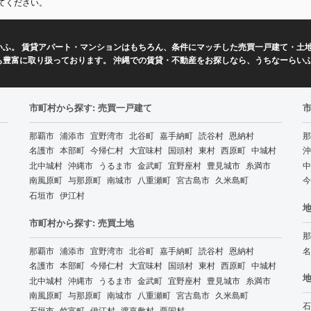
てください。
ふ。 賃貸アパート・マンションはもちろん、条件にマッチした売買一戸建て・土地
も豊富に取り扱っております。 沖縄での賃貸・不動産をお探しなら、うちなーらい
市町村から探す: 売買一戸建て
那覇市
浦添市
宜野湾市
北谷町
嘉手納町
読谷村
恩納村
那
名護市
本部町
今帰仁村
大宜味村
国頭村
東村
西原町
中城村
沖
北中城村
沖縄市
うるま市
金武町
宜野座村
豊見城市
糸満市
中
南風原町
与那原町
南城市
八重瀬町
宮古島市
久米島町
今
石垣市
伊江村
地
市町村から探す: 売買土地
那
那覇市
浦添市
宜野湾市
北谷町
嘉手納町
読谷村
恩納村
名
名護市
本部町
今帰仁村
大宜味村
国頭村
東村
西原町
中城村
地
北中城村
沖縄市
うるま市
金武町
宜野座村
豊見城市
糸満市
南風原町
与那原町
南城市
八重瀬町
宮古島市
久米島町
石
石垣市
竹富町
伊江村
渡嘉敷村
粟国村