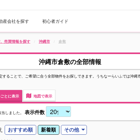
動産会社を探す
初心者ガイド
貸、売買情報を探す
沖縄市
倉敷
沖縄市倉敷の全部情報
定することで、ご希望に合う全部物件をお探しできます。うちなーらいふでは沖縄
ごとに表示
地図で表示
表示件数
該当しました。
え
おすすめ順
新着順
その他