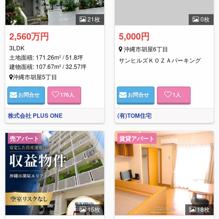
21枚
0枚
2,560万円
5,000円
3LDK
沖縄市胡屋6丁目
土地面積: 171.26m² / 51.8坪
サンヒルズＫＯＺＡパーキング
建物面積: 107.67m² / 32.57坪
沖縄市胡屋5丁目
お問合せ
176
人
お問合せ
1
人
株式会社 PLUS ONE
(有)TOM住宅
売アパート
賃貸アパート
15枚
18枚