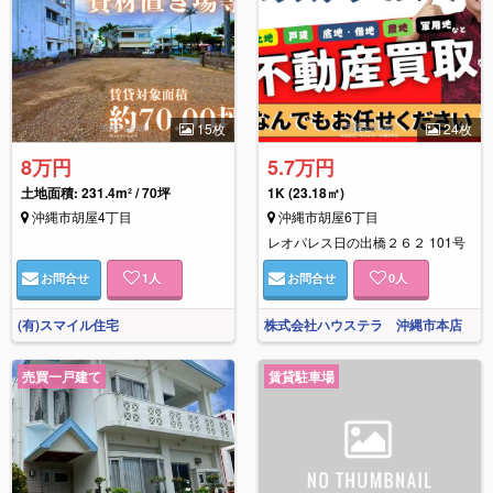
15枚
24枚
8万円
5.7万円
土地面積: 231.4m² / 70坪
1K
(23.18㎡)
沖縄市胡屋4丁目
沖縄市胡屋6丁目
レオパレス日の出橋２６２ 101号
お問合せ
1
人
お問合せ
0
人
(有)スマイル住宅
株式会社ハウステラ 沖縄市本店
売買一戸建て
賃貸駐車場