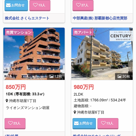
お問合せ
13
人
27
人
株式会社 さくらエステート
中部興産(株) 那覇新都心店売買部
売買マンション
売アパート
12枚
30枚
850万円
980万円
1DK
(専有面積: 33.3㎡)
2LDK
土地面積: 1766.09m² / 534.24坪
沖縄市胡屋1丁目
建物面積: -
ライオンズマンション胡屋
沖縄市胡屋6丁目
23
人
お問合せ
13
人
(有)松屋
株式会社マチナトハウジング