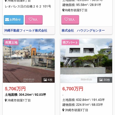
沖縄市胡屋6丁目
建物面積: 95.58m² / 28.91坪
レオパレス日の出橋２６２ 101号
沖縄市胡屋5丁目
お問合せ
0
人
22
人
沖縄不動産フィールド株式会社
株式会社 ハウジングセンター
売買土地
売アパート
4枚
30枚
5,706万円
6,700万円
土地面積: 304.24m² / 92.03坪
-
土地面積: 632.84m² / 191.43坪
沖縄市胡屋1丁目
建物面積: 224.91m² / 68.03坪
沖縄市胡屋3丁目