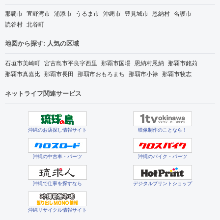
那覇市
宜野湾市
浦添市
うるま市
沖縄市
豊見城市
恩納村
名護市
読谷村
北谷町
地図から探す: 人気の区域
石垣市美崎町
宮古島市平良字西里
那覇市国場
恩納村恩納
那覇市銘苅
那覇市真嘉比
那覇市長田
那覇市おもろまち
那覇市小禄
那覇市牧志
ネットライフ関連サービス
沖縄のお店探し情報サイト
映像制作のことなら！
沖縄の中古車・パーツ
沖縄のバイク・パーツ
沖縄で仕事を探すなら
デジタルプリントショップ
沖縄リサイクル情報サイト