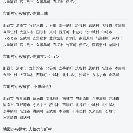
八重瀬町
宮古島市
久米島町
石垣市
伊江村
市町村から探す: 売買土地
那覇市
浦添市
宜野湾市
北谷町
嘉手納町
読谷村
恩納村
名護市
本部町
今帰仁村
大宜味村
国頭村
東村
西原町
中城村
北中城村
沖縄市
うるま市
金武町
宜野座村
豊見城市
糸満市
南風原町
与那原町
南城市
八重瀬町
宮古島市
久米島町
石垣市
竹富町
伊江村
渡嘉敷村
粟国村
市町村から探す: 売買マンション
那覇市
浦添市
宜野湾市
北谷町
嘉手納町
読谷村
恩納村
名護市
本部町
今帰仁村
大宜味村
西原町
中城村
北中城村
沖縄市
うるま市
金武町
市町村から探す：不動産会社
那覇市
豊見城市
糸満市
南風原町
南城市
与那原町
八重瀬町
沖縄市
浦添市
宜野湾市
うるま市
読谷村
西原町
北谷町
中城村
北中城村
嘉手納町
名護市
恩納村
金武町
本部町
今帰仁村
久米島町
石垣市
宮古島市
恩納村
地図から探す: 人気の市町村