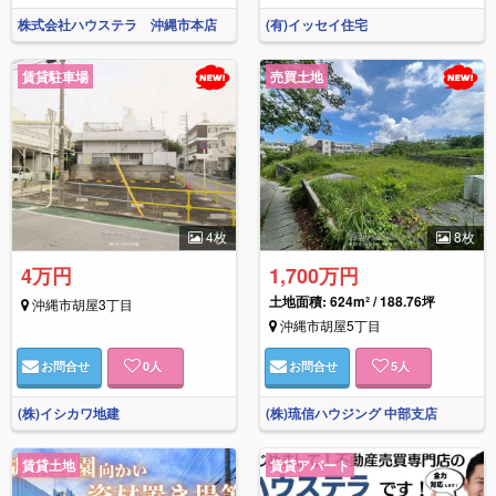
株式会社ハウステラ 沖縄市本店
(有)イッセイ住宅
賃貸駐車場
売買土地
4枚
8枚
4万円
1,700万円
土地面積: 624m² / 188.76坪
沖縄市胡屋3丁目
沖縄市胡屋5丁目
お問合せ
0
人
お問合せ
5
人
(株)イシカワ地建
(株)琉信ハウジング 中部支店
賃貸土地
賃貸アパート