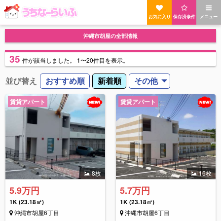
お気に入り
保存済条件
メニュー
沖縄市胡屋の全部情報
35
件
が該当しました。
1〜20件目を表示。
並び替え
おすすめ順
新着順
その他
賃貸アパート
賃貸アパート
8枚
16枚
5.9万円
5.7万円
1K
(23.18㎡)
1K
(23.18㎡)
沖縄市胡屋6丁目
沖縄市胡屋6丁目