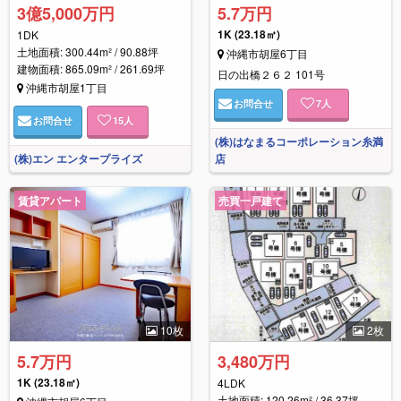
3億5,000万円
5.7万円
1K
(23.18㎡)
1DK
土地面積: 300.44m² / 90.88坪
沖縄市胡屋6丁目
建物面積: 865.09m² / 261.69坪
日の出橋２６２ 101号
沖縄市胡屋1丁目
お問合せ
7
人
お問合せ
15
人
(株)はなまるコーポレーション糸満
(株)エン エンタープライズ
店
賃貸アパート
売買一戸建て
10枚
2枚
5.7万円
3,480万円
1K
(23.18㎡)
4LDK
土地面積: 120.26m² / 36.37坪