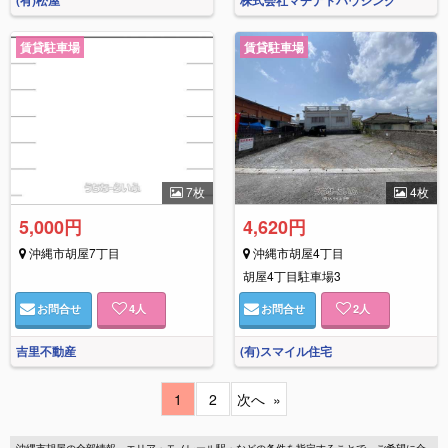
賃貸駐車場
賃貸駐車場
7枚
4枚
5,000円
4,620円
沖縄市胡屋7丁目
沖縄市胡屋4丁目
胡屋4丁目駐車場3
お問合せ
4
人
お問合せ
2
人
吉里不動産
(有)スマイル住宅
1
2
次へ
沖縄市胡屋の全部情報。エリア・モノレール駅・などの条件を指定することで、ご希望に合