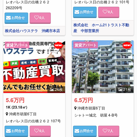
レオパレス日の出橋２６２
レオパレス日の出橋２６２ 101号
262209号
お問合せ
0
人
お問合せ
0
人
株式会社 ホーム21トラスト不動
株式会社ハウステラ 沖縄市本店
産 中部営業所
賃貸アパート
賃貸アパート
24枚
21枚
5.6万円
6.5万円
1K
(23.18㎡)
沖縄市胡屋6丁目
沖縄市胡屋6丁目
シャトー城北 胡屋 4-B号
レオパレス日の出橋２６２ 107号
お問合せ
0
人
お問合せ
7
人