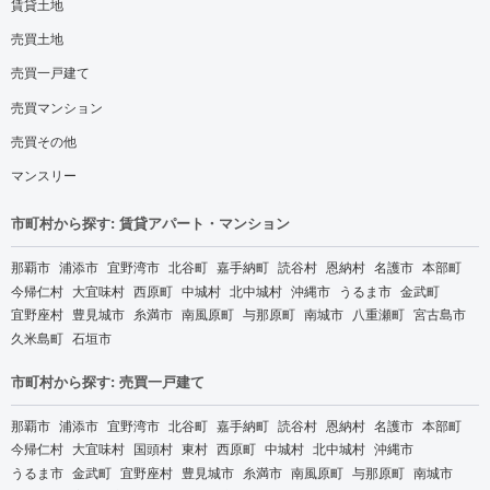
賃貸土地
売買土地
売買一戸建て
売買マンション
売買その他
マンスリー
市町村から探す: 賃貸アパート・マンション
那覇市
浦添市
宜野湾市
北谷町
嘉手納町
読谷村
恩納村
名護市
本部町
今帰仁村
大宜味村
西原町
中城村
北中城村
沖縄市
うるま市
金武町
宜野座村
豊見城市
糸満市
南風原町
与那原町
南城市
八重瀬町
宮古島市
久米島町
石垣市
市町村から探す: 売買一戸建て
那覇市
浦添市
宜野湾市
北谷町
嘉手納町
読谷村
恩納村
名護市
本部町
今帰仁村
大宜味村
国頭村
東村
西原町
中城村
北中城村
沖縄市
うるま市
金武町
宜野座村
豊見城市
糸満市
南風原町
与那原町
南城市