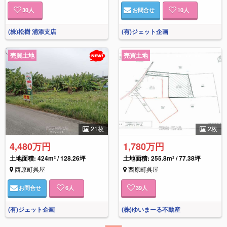
30
人
お問合せ
10
人
(株)松樹 浦添支店
(有)ジェット企画
売買土地
売買土地
21枚
2枚
4,480万円
1,780万円
土地面積: 424m² / 128.26坪
土地面積: 255.8m² / 77.38坪
西原町呉屋
西原町呉屋
お問合せ
6
人
39
人
(有)ジェット企画
(株)ゆいまーる不動産