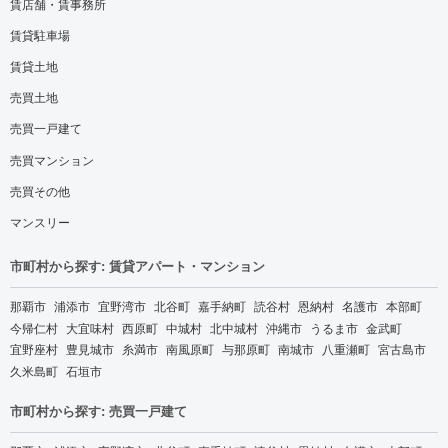
賃店舗・賃事務所
賃貸駐車場
賃貸土地
売買土地
売買一戸建て
売買マンション
売買その他
マンスリー
市町村から探す: 賃貸アパート・マンション
那覇市
浦添市
宜野湾市
北谷町
嘉手納町
読谷村
恩納村
名護市
本部町
今帰仁村
大宜味村
西原町
中城村
北中城村
沖縄市
うるま市
金武町
宜野座村
豊見城市
糸満市
南風原町
与那原町
南城市
八重瀬町
宮古島市
久米島町
石垣市
市町村から探す: 売買一戸建て