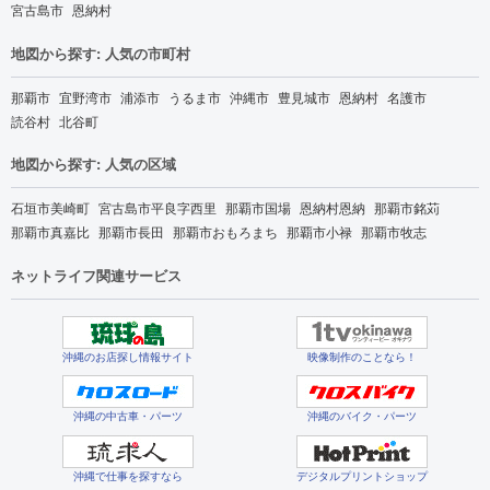
宮古島市
恩納村
地図から探す: 人気の市町村
那覇市
宜野湾市
浦添市
うるま市
沖縄市
豊見城市
恩納村
名護市
読谷村
北谷町
地図から探す: 人気の区域
石垣市美崎町
宮古島市平良字西里
那覇市国場
恩納村恩納
那覇市銘苅
那覇市真嘉比
那覇市長田
那覇市おもろまち
那覇市小禄
那覇市牧志
ネットライフ関連サービス
沖縄のお店探し情報サイト
映像制作のことなら！
沖縄の中古車・パーツ
沖縄のバイク・パーツ
沖縄で仕事を探すなら
デジタルプリントショップ