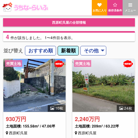
お気に入り
保存済条件
メニュー
西原町呉屋の全部情報
4
件
が該当しました。
1〜4件目を表示。
並び替え
おすすめ順
新着順
その他
売買土地
売買土地
10枚
24枚
930万円
2,240万円
土地面積: 155.58m² / 47.06坪
土地面積: 209m² / 63.22坪
西原町呉屋
西原町呉屋