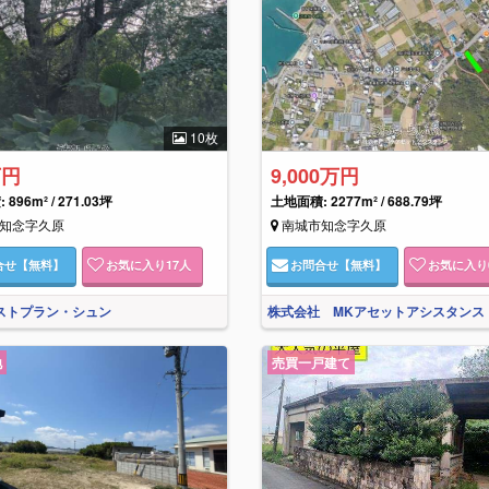
10枚
万円
9,000万円
896m² / 271.03坪
土地面積: 2277m² / 688.79坪
知念字久原
南城市知念字久原
合せ
【無料】
お気に入り
17
人
お問合せ
【無料】
お気に入り
ラストプラン・シュン
株式会社 MKアセットアシスタンス
地
売買一戸建て