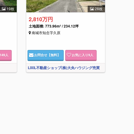
19枚
28枚
2,810万円
土地面積: 773.96m² / 234.12坪
南城市知念字久原
149
人
お問合せ
【無料】
お気に入り
9
人
LIXIL不動産ショップ(株)大央ハウジング売買