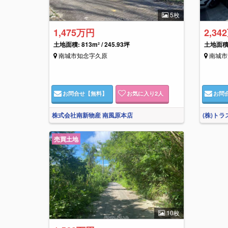
5枚
1,475万円
2,34
土地面積: 813m² / 245.93坪
土地面積: 
南城市知念字久原
南城市
お問合せ
【無料】
お気に入り
2
人
お問
株式会社南新物産 南風原本店
(株)ト
売買土地
10枚