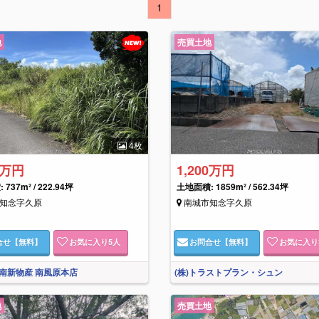
1
地
売買土地
4枚
3万円
1,200万円
737m² / 222.94坪
土地面積: 1859m² / 562.34坪
知念字久原
南城市知念字久原
合せ
【無料】
お気に入り
5
人
お問合せ
【無料】
お気に入り
南新物産 南風原本店
(株)トラストプラン・シュン
地
売買土地