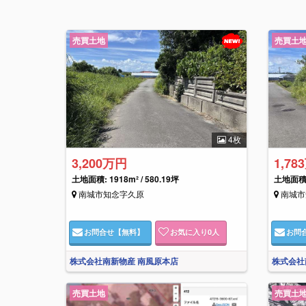
売買土地
売買土
4枚
3,200万円
1,78
土地面積: 1918m² / 580.19坪
土地面積: 
南城市知念字久原
南城市
お問合せ
【無料】
お気に入り
0
人
お問
株式会社南新物産 南風原本店
株式会社
売買土地
売買土