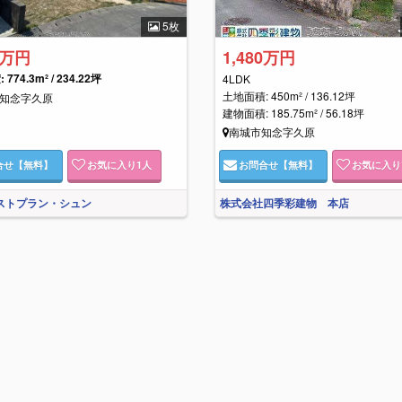
5枚
2万円
1,480万円
774.3m² / 234.22坪
4LDK
土地面積: 450m² / 136.12坪
知念字久原
建物面積: 185.75m² / 56.18坪
南城市知念字久原
合せ
【無料】
お気に入り
1
人
お問合せ
【無料】
お気に入り
ラストプラン・シュン
株式会社四季彩建物 本店