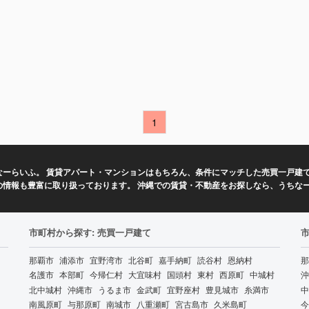
1
ーらいふ。 賃貸アパート・マンションはもちろん、条件にマッチした売買一戸建て
の情報も豊富に取り扱っております。 沖縄での賃貸・不動産をお探しなら、うちな
市町村から探す: 売買一戸建て
那覇市
浦添市
宜野湾市
北谷町
嘉手納町
読谷村
恩納村
那
名護市
本部町
今帰仁村
大宜味村
国頭村
東村
西原町
中城村
沖
北中城村
沖縄市
うるま市
金武町
宜野座村
豊見城市
糸満市
中
南風原町
与那原町
南城市
八重瀬町
宮古島市
久米島町
今