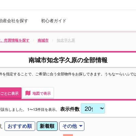
動産会社を探す
初心者ガイド
貸、売買情報を探す
南城市
知念字久原
南城市知念字久原の全部情報
件を指定することで、ご希望に合う全部物件をお探しできます。うちなーらいふで
ごとに表示
地図で表示
表示件数
が該当しました。
1〜13件目を表示。
え
おすすめ順
新着順
その他