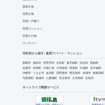
賃貸土地
売買土地
売買一戸建て
売買マンション
売買その他
マンスリー
市町村から探す: 賃貸アパート・マンション
那覇市
浦添市
宜野湾市
北谷町
嘉手納町
読谷村
恩納村
名護市
本部町
今帰仁村
大宜味村
西原町
中城村
北中城村
沖縄市
うるま市
金武町
宜野座村
豊見城市
糸満市
南風原町
与那原町
南城市
八重瀬町
宮古島市
久米島町
石垣市
ネットライフ関連サービス
沖縄のお店探し情報サイト
映像制作の