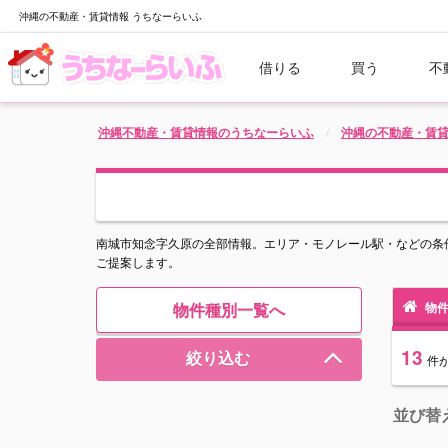
沖縄の不動産・賃貸情報 うちなーらいふ
借りる
買う
不
沖縄不動産・賃貸情報のうちなーらいふ
沖縄の不動産・賃
南城市知念字久原の全部情報。エリア・モノレール駅・などの条
ご提案します。
物件種別一覧へ
物件
13
絞り込む
件
並び替