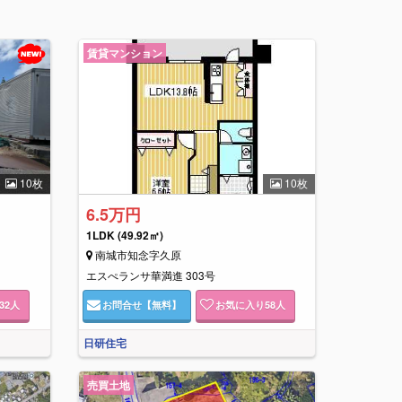
賃貸マンション
10枚
10枚
6.5万円
1LDK
(49.92㎡)
南城市知念字久原
エスぺランサ華満進 303号
32
人
お問合せ
【無料】
お気に入り
58
人
日研住宅
売買土地