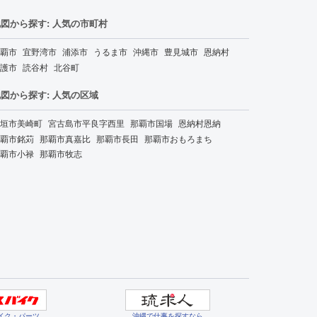
図から探す: 人気の市町村
覇市
宜野湾市
浦添市
うるま市
沖縄市
豊見城市
恩納村
護市
読谷村
北谷町
図から探す: 人気の区域
垣市美崎町
宮古島市平良字西里
那覇市国場
恩納村恩納
覇市銘苅
那覇市真嘉比
那覇市長田
那覇市おもろまち
覇市小禄
那覇市牧志
イク・パーツ
沖縄で仕事を探すなら