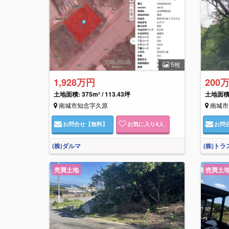
5枚
1,928万円
200
土地面積: 375m² / 113.43坪
土地面積: 
南城市知念字久原
南城市
お問合せ
【無料】
お気に入り
4
人
お問
(株)ダルマ
(株)ト
売買土地
売買土