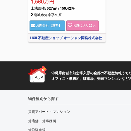
1,560万円
土地面積: 527m² / 159.42坪
南城市知念字久原
お問合せ
【無料】
お気に入り
26
人
LIXIL不動産ショップ オーシャン開発株式会社
沖縄県南城市知念字久原の全部の不動産情報うちな
オフィス・事務所、駐車場、売買マンションなど
物件種別から探す
賃貸アパート・マンション
賃店舗・賃事務所
賃貸駐車場