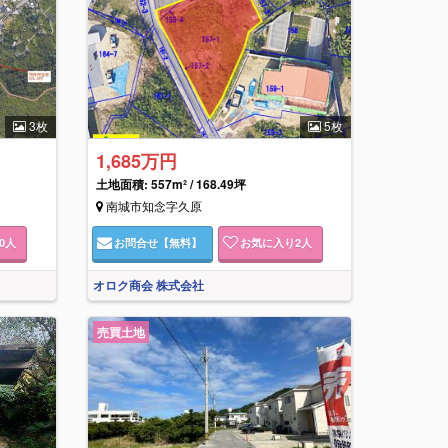
3枚
5枚
1,685万円
土地面積: 557m² / 168.49坪
南城市知念字久原
0
人
お問合せ
【無料】
お気に入り
2
人
オロク商会 株式会社
売買土地