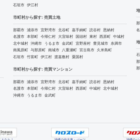
石垣市
伊江村
地
市町村から探す: 売買土地
那
那覇市
浦添市
宜野湾市
北谷町
嘉手納町
読谷村
恩納村
名
名護市
本部町
今帰仁村
大宜味村
国頭村
東村
西原町
中城村
地
北中城村
沖縄市
うるま市
金武町
宜野座村
豊見城市
糸満市
南風原町
与那原町
南城市
八重瀬町
宮古島市
久米島町
石
石垣市
竹富町
伊江村
渡嘉敷村
粟国村
那
那
市町村から探す: 売買マンション
那覇市
浦添市
宜野湾市
北谷町
嘉手納町
読谷村
恩納村
名護市
本部町
今帰仁村
大宜味村
西原町
中城村
北中城村
沖縄市
うるま市
金武町
ことなら！
沖縄の中古車・パーツ
沖縄のバ