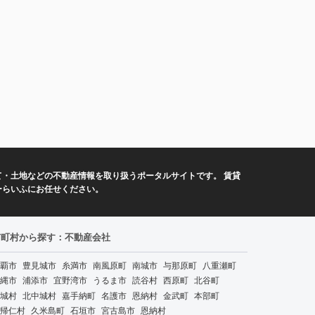
・土地などの不動産情報を取り扱うポータルサイトです。 賃貸
ーらいふにお任せください。
市町村から探す：不動産会社
覇市
豊見城市
糸満市
南風原町
南城市
与那原町
八重瀬町
縄市
浦添市
宜野湾市
うるま市
読谷村
西原町
北谷町
城村
北中城村
嘉手納町
名護市
恩納村
金武町
本部町
帰仁村
久米島町
石垣市
宮古島市
恩納村