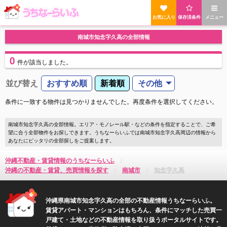
お気に入り
保存済条件
メニュー
南城市知念字久高の全部情報
0
件
が該当しました。
並び替え
おすすめ順
新着順
その他
条件に一致する物件は見つかりませんでした。再度条件を選択してください。
南城市知念字久高の全部情報。エリア・モノレール駅・などの条件を指定することで、ご希
望に合う全部物件をお探しできます。うちなーらいふでは南城市知念字久高周辺の情報から
あなたにピッタリの全部探しをご提案します。
沖縄不動産・賃貸情報のうちなーらいふ
沖縄の不動産・賃貸、売買情報を探す
南城市
知念字久高
沖縄県南城市知念字久高の全部の不動産情報うちなーらいふ。
賃貸アパート・マンションはもちろん、条件にマッチした売買一
戸建て・土地などの不動産情報を取り扱うポータルサイトです。