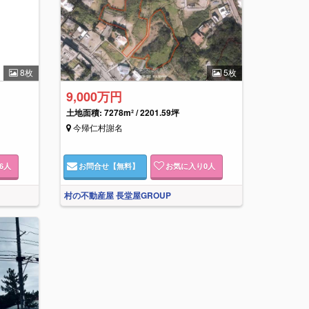
8枚
5枚
9,000万円
土地面積: 7278m² / 2201.59坪
今帰仁村謝名
6
人
お問合せ
【無料】
お気に入り
0
人
村の不動産屋 長堂屋GROUP