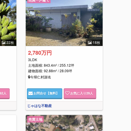
22枚
18枚
2,780万円
3LDK
土地面積: 843.4m² / 255.12坪
建物面積: 92.88m² / 28.09坪
今帰仁村謝名
62
人
お問合せ
【無料】
お気に入り
29
人
じゃはな不動産
売買土地