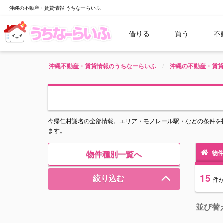
沖縄の不動産・賃貸情報 うちなーらいふ
借りる
買う
不
沖縄不動産・賃貸情報のうちなーらいふ
沖縄の不動産・賃
今帰仁村謝名の全部情報。エリア・モノレール駅・などの条件を
ます。
物件種別一覧へ
物件
15
絞り込む
件
並び替