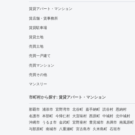
賃貸アパート・マンション
賃店舗・賃事務所
賃貸駐車場
賃貸土地
売買土地
売買一戸建て
売買マンション
売買その他
マンスリー
市町村から探す: 賃貸アパート・マンション
那覇市
浦添市
宜野湾市
北谷町
嘉手納町
読谷村
恩納村
名護市
本部町
今帰仁村
大宜味村
西原町
中城村
北中城村
沖縄市
うるま市
金武町
宜野座村
豊見城市
糸満市
南風原町
与那原町
南城市
八重瀬町
宮古島市
久米島町
石垣市