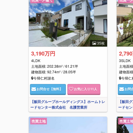
35枚
3,190万円
2,79
4LDK
3SLDK
土地面積: 202.38m² / 61.21坪
土地面積: 
建物面積: 92.74m² / 28.05坪
建物面積: 
今帰仁村謝名
今帰仁
お問合せ
【無料】
お気に入り
11
人
お問
【飯田グループホールディングス】ホームトレ
【飯田グ
ードセンター株式会社 名護営業所
ードセン
売買土地
売買土