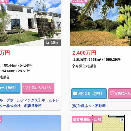
35枚
0万円
2,400万円
土地面積: 5158m² / 1560.29坪
180.44m² / 54.58坪
今帰仁村謝名
94.60m² / 28.61坪
村謝名
合せ
【無料】
お気に入り
37
人
お問合せ
【無料】
お気に入り
ループホールディングス】ホームトレ
ター株式会社 名護営業所
(株)沖縄ネット不動産
地
賃貸事務所・店舗