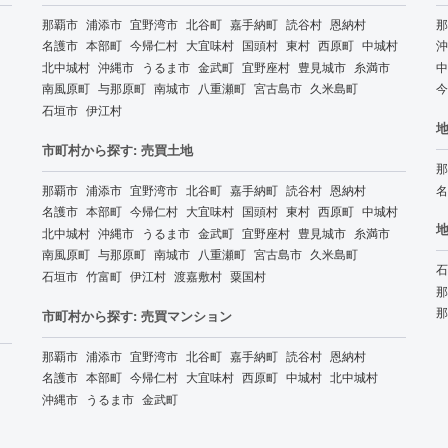
那覇市
浦添市
宜野湾市
北谷町
嘉手納町
読谷村
恩納村
那
名護市
本部町
今帰仁村
大宜味村
国頭村
東村
西原町
中城村
沖
北中城村
沖縄市
うるま市
金武町
宜野座村
豊見城市
糸満市
中
南風原町
与那原町
南城市
八重瀬町
宮古島市
久米島町
今
石垣市
伊江村
地
市町村から探す: 売買土地
那
那覇市
浦添市
宜野湾市
北谷町
嘉手納町
読谷村
恩納村
名
名護市
本部町
今帰仁村
大宜味村
国頭村
東村
西原町
中城村
地
北中城村
沖縄市
うるま市
金武町
宜野座村
豊見城市
糸満市
南風原町
与那原町
南城市
八重瀬町
宮古島市
久米島町
石
石垣市
竹富町
伊江村
渡嘉敷村
粟国村
那
那
市町村から探す: 売買マンション
那覇市
浦添市
宜野湾市
北谷町
嘉手納町
読谷村
恩納村
名護市
本部町
今帰仁村
大宜味村
西原町
中城村
北中城村
沖縄市
うるま市
金武町