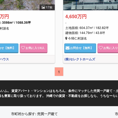
17枚
0万円
4,650万円
3598m² / 1088.39坪
-
土地面積: 604.37m² / 182.82坪
村謝名
建物面積: 144.79m² / 43.8坪
今帰仁村謝名
合せ
【無料】
お気に入り
8
人
お問合せ
【無料】
お気に入り
ハウス
(株)セレクトホームズ
1
いふ。 賃貸アパート・マンションはもちろん、条件にマッチした売買一戸建て・土
報も豊富に取り扱っております。 沖縄での賃貸・不動産をお探しなら、うちなーら
市町村から探す: 売買一戸建て