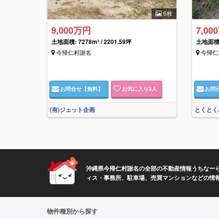
6枚
9,000万円
7,00
土地面積: 7278m² / 2201.59坪
土地面積: 
今帰仁村謝名
今帰仁
お問合せ
【無料】
お気に入り
3
人
お問
(有)ジェット企画
とくとく
沖縄県今帰仁村謝名の全部の不動産情報うちなーら
ィス・事務所、駐車場、売買マンションなどの情
物件種別から探す