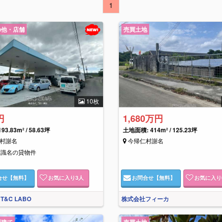
1
の他・店舗
売買土地
10枚
円
1,680万円
193.83m² / 58.63坪
土地面積: 414m² / 125.23坪
村謝名
今帰仁村謝名
村識名の貸物件
合せ
【無料】
お気に入り
3
人
お問合せ
【無料】
お気に入り
T&C LABO
株式会社フィーカ
戸建て
売買土地