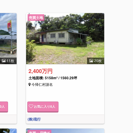
売買土地
11枚
20枚
2,400万円
土地面積: 5158m² / 1560.29坪
今帰仁村謝名
0
人
お気に入り
8
人
(株)琉行
売買一戸建て