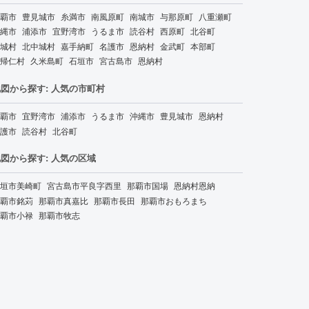
覇市
豊見城市
糸満市
南風原町
南城市
与那原町
八重瀬町
縄市
浦添市
宜野湾市
うるま市
読谷村
西原町
北谷町
城村
北中城村
嘉手納町
名護市
恩納村
金武町
本部町
帰仁村
久米島町
石垣市
宮古島市
恩納村
図から探す: 人気の市町村
覇市
宜野湾市
浦添市
うるま市
沖縄市
豊見城市
恩納村
護市
読谷村
北谷町
図から探す: 人気の区域
垣市美崎町
宮古島市平良字西里
那覇市国場
恩納村恩納
覇市銘苅
那覇市真嘉比
那覇市長田
那覇市おもろまち
覇市小禄
那覇市牧志