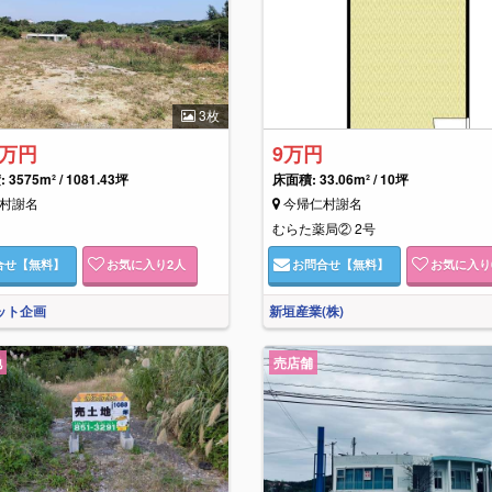
3枚
0万円
9万円
3575m² / 1081.43坪
床面積:
33.06m² / 10坪
村謝名
今帰仁村謝名
むらた薬局② 2号
合せ
【無料】
お気に入り
2
人
お問合せ
【無料】
お気に入り
ェット企画
新垣産業(株)
地
売店舗