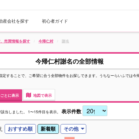
動産会社を探す
初心者ガイド
貸、売買情報を探す
今帰仁村
謝名
今帰仁村謝名の全部情報
指定することで、ご希望に合う全部物件をお探しできます。うちなーらいふでは今
ごとに表示
地図で表示
表示件数
が該当しました。
1〜15件目を表示。
え
おすすめ順
新着順
その他