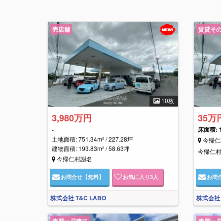
売店舗
賃貸そ
10枚
3,980万円
35万
床面積:
-
土地面積: 751.34m² / 227.28坪
今帰仁
建物面積: 193.83m² / 58.63坪
今帰仁
今帰仁村謝名
お問合せ
【無料】
お気に入り
3
人
お問
株式会社 T&C LABO
株式会社 
売買一戸建て
売買一