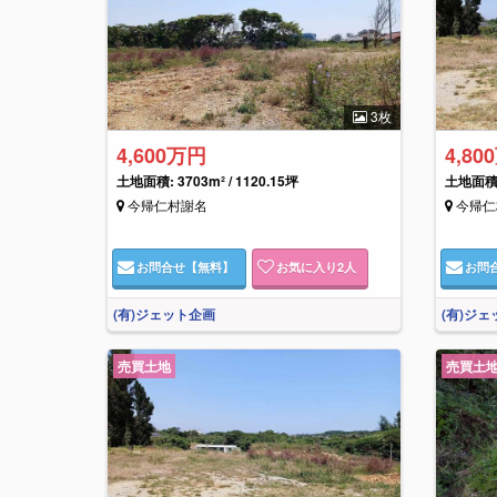
3枚
4,600万円
4,80
土地面積: 3703m² / 1120.15坪
土地面積: 
今帰仁村謝名
今帰仁
お問合せ
【無料】
お気に入り
2
人
お問
(有)ジェット企画
(有)ジ
売買土地
売買土