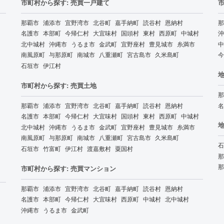
市町村から探す: 売買一戸建て
那覇市
浦添市
宜野湾市
北谷町
嘉手納町
読谷村
恩納村
那
名護市
本部町
今帰仁村
大宜味村
国頭村
東村
西原町
中城村
沖
北中城村
沖縄市
うるま市
金武町
宜野座村
豊見城市
糸満市
中
南風原町
与那原町
南城市
八重瀬町
宮古島市
久米島町
今
石垣市
伊江村
地
市町村から探す: 売買土地
那
那覇市
浦添市
宜野湾市
北谷町
嘉手納町
読谷村
恩納村
名
名護市
本部町
今帰仁村
大宜味村
国頭村
東村
西原町
中城村
地
北中城村
沖縄市
うるま市
金武町
宜野座村
豊見城市
糸満市
南風原町
与那原町
南城市
八重瀬町
宮古島市
久米島町
石
石垣市
竹富町
伊江村
渡嘉敷村
粟国村
那
那
市町村から探す: 売買マンション
那覇市
浦添市
宜野湾市
北谷町
嘉手納町
読谷村
恩納村
名護市
本部町
今帰仁村
大宜味村
西原町
中城村
北中城村
沖縄市
うるま市
金武町