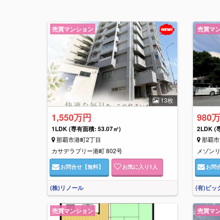
売買マンション
売買マ
13枚
1,550万円
980
1LDK
(専有面積: 53.07㎡)
2LDK
(
那覇市港町2丁目
那覇市
カサデラブリー港町 802号
メゾン
お問合せ
【無料】
お気に入り
1
人
お問
(株)リノール
(有)ビッ
売買マンション
売買マ