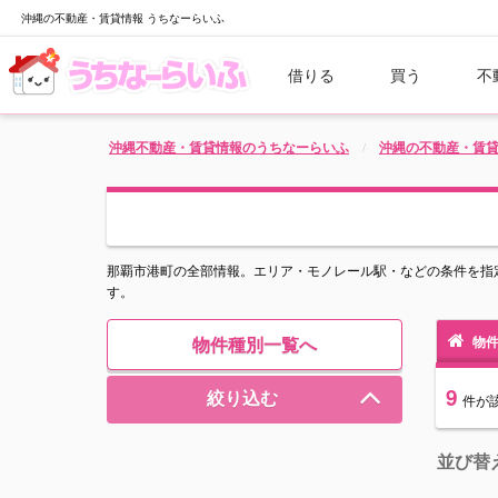
沖縄の不動産・賃貸情報 うちなーらいふ
借りる
買う
不
沖縄不動産・賃貸情報のうちなーらいふ
沖縄の不動産・賃
那覇市港町の全部情報。エリア・モノレール駅・などの条件を指
す。
物件種別一覧へ
物件
9
絞り込む
件
が
並び替