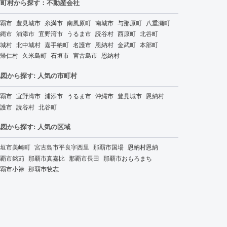
市町村から探す：不動産会社
覇市
豊見城市
糸満市
南風原町
南城市
与那原町
八重瀬町
縄市
浦添市
宜野湾市
うるま市
読谷村
西原町
北谷町
城村
北中城村
嘉手納町
名護市
恩納村
金武町
本部町
帰仁村
久米島町
石垣市
宮古島市
恩納村
図から探す: 人気の市町村
覇市
宜野湾市
浦添市
うるま市
沖縄市
豊見城市
恩納村
護市
読谷村
北谷町
図から探す: 人気の区域
垣市美崎町
宮古島市平良字西里
那覇市国場
恩納村恩納
覇市銘苅
那覇市真嘉比
那覇市長田
那覇市おもろまち
覇市小禄
那覇市牧志