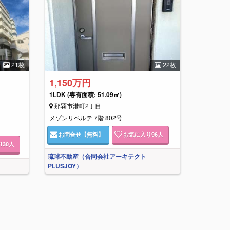
21枚
22枚
1,150万円
1LDK
(専有面積: 51.09㎡)
那覇市港町2丁目
メゾンリベルテ 7階 802号
お問合せ
【無料】
お気に入り
96
人
130
人
琉球不動産（合同会社アーキテクト
PLUSJOY）