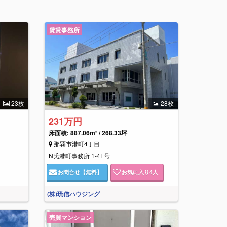
賃貸事務所
23枚
28枚
231万円
床面積:
887.06m² / 268.33坪
那覇市港町4丁目
N氏港町事務所 1-4F号
お問合せ
【無料】
お気に入り
4
人
(株)琉信ハウジング
売買マンション