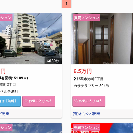
1
ンション
賃貸マンション
30枚
万円
6.5万円
専有面積: 51.09㎡)
那覇市港町2丁目
港町2丁目
カサデラブリー 804号
リベルテ港町
合せ
【無料】
お気に入り
75
人
お気に入り
13
人
グ開発
(有)オキシバ開発
ンション
売買マンション