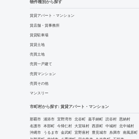
物件種別から探す
賃貸アパート・マンション
賃店舗・賃事務所
賃貸駐車場
賃貸土地
売買土地
売買一戸建て
売買マンション
売買その他
マンスリー
市町村から探す: 賃貸アパート・マンション
那覇市
浦添市
宜野湾市
北谷町
嘉手納町
読谷村
恩納村
名護市
本部町
今帰仁村
大宜味村
西原町
中城村
北中城村
沖縄市
うるま市
金武町
宜野座村
豊見城市
糸満市
南風原町
与那原町
南城市
八重瀬町
宮古島市
久米島町
石垣市