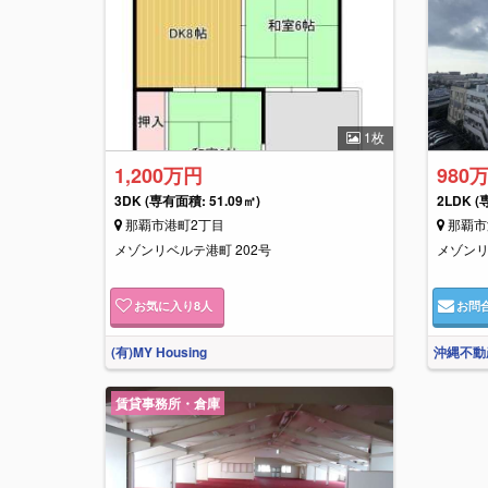
1枚
1,200万円
980
3DK
(専有面積: 51.09㎡)
2LDK
(
那覇市港町2丁目
那覇市
メゾンリベルテ港町 202号
メゾンリ
お気に入り
8
人
お問
(有)MY Housing
沖縄不動
賃貸事務所・倉庫