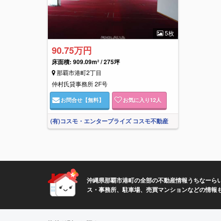
5枚
90.75万円
床面積:
909.09m² / 275坪
那覇市港町2丁目
仲村氏貸事務所 2F号
お問合せ
【無料】
お気に入り
12
人
(有)コスモ・エンタープライズ コスモ不動産
沖縄県那覇市港町の全部の不動産情報うちなーらい
ス・事務所、駐車場、売買マンションなどの情報