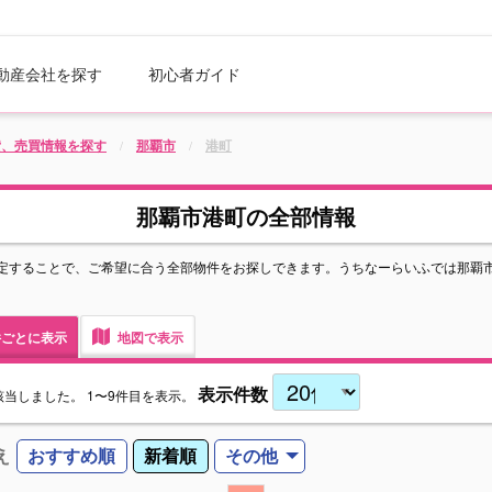
動産会社を探す
初心者ガイド
貸、売買情報を探す
那覇市
港町
那覇市港町の全部情報
定することで、ご希望に合う全部物件をお探しできます。うちなーらいふでは那覇
ごとに表示
地図で表示
表示件数
該当しました。
1〜9件目を表示。
え
おすすめ順
新着順
その他