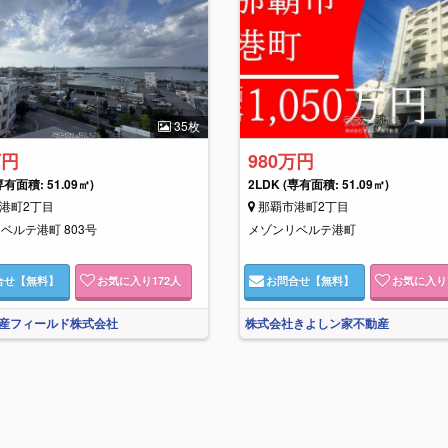
35枚
万円
980万円
専有面積: 51.09㎡)
2LDK
(専有面積: 51.09㎡)
港町2丁目
那覇市港町2丁目
ベルテ港町 803号
メゾンリベルテ港町
合せ
【無料】
お気に入り
172
人
お問合せ
【無料】
お気に入り
産フィールド株式会社
株式会社きよしン家不動産