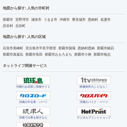
地図から探す: 人気の市町村
那覇市
宜野湾市
浦添市
うるま市
沖縄市
豊見城市
恩納村
名護市
読谷村
北谷町
地図から探す: 人気の区域
石垣市美崎町
宮古島市平良字西里
那覇市国場
恩納村恩納
那覇市銘苅
那覇市真嘉比
那覇市長田
那覇市おもろまち
那覇市小禄
那覇市牧志
ネットライフ関連サービス
沖縄のお店探し情報サイト
映像制作のことなら！
沖縄の中古車・パーツ
沖縄のバイク・パーツ
沖縄で仕事を探すなら
デジタルプリントショップ