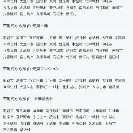
今帰仁村
大宜味村
国頭村
東村
西原町
中城村
北中城村
沖縄市
うるま市
金武町
宜野座村
豊見城市
糸満市
南風原町
与那原町
南城市
八重瀬町
宮古島市
久米島町
石垣市
伊江村
市町村から探す: 売買土地
那覇市
浦添市
宜野湾市
北谷町
嘉手納町
読谷村
恩納村
名護市
本部町
今帰仁村
大宜味村
国頭村
東村
西原町
中城村
北中城村
沖縄市
うるま市
金武町
宜野座村
豊見城市
糸満市
南風原町
与那原町
南城市
八重瀬町
宮古島市
久米島町
石垣市
竹富町
伊江村
渡嘉敷村
粟国村
市町村から探す: 売買マンション
那覇市
浦添市
宜野湾市
北谷町
嘉手納町
読谷村
恩納村
名護市
本部町
今帰仁村
大宜味村
西原町
中城村
北中城村
沖縄市
うるま市
金武町
市町村から探す：不動産会社
那覇市
豊見城市
糸満市
南風原町
南城市
与那原町
八重瀬町
沖縄市
浦添市
宜野湾市
うるま市
読谷村
西原町
北谷町
中城村
北中城村
嘉手納町
名護市
恩納村
金武町
本部町
今帰仁村
久米島町
石垣市
宮古島市
恩納村