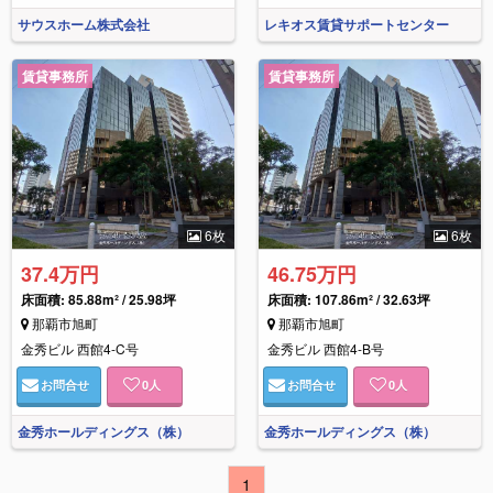
サウスホーム株式会社
レキオス賃貸サポートセンター
賃貸事務所
賃貸事務所
6枚
6枚
37.4万円
46.75万円
床面積:
85.88m² / 25.98坪
床面積:
107.86m² / 32.63坪
那覇市旭町
那覇市旭町
金秀ビル 西館4-C号
金秀ビル 西館4-B号
お問合せ
0
人
お問合せ
0
人
金秀ホールディングス（株）
金秀ホールディングス（株）
1