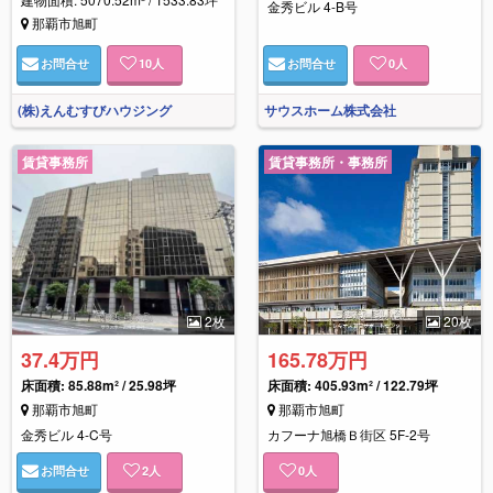
金秀ビル 4-B号
那覇市旭町
お問合せ
10
人
お問合せ
0
人
(株)えんむすびハウジング
サウスホーム株式会社
賃貸事務所
賃貸事務所・事務所
2枚
20枚
37.4万円
165.78万円
床面積:
85.88m² / 25.98坪
床面積:
405.93m² / 122.79坪
那覇市旭町
那覇市旭町
金秀ビル 4-C号
カフーナ旭橋Ｂ街区 5F-2号
お問合せ
2
人
0
人