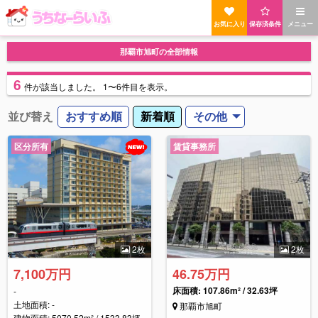
お気に入り
保存済条件
メニュー
那覇市旭町の全部情報
6
件
が該当しました。
1〜6件目を表示。
並び替え
おすすめ順
新着順
その他
区分所有
賃貸事務所
2枚
2枚
7,100万円
46.75万円
床面積:
107.86m² / 32.63坪
-
土地面積: -
那覇市旭町
建物面積: 5070.52m² / 1533.83坪