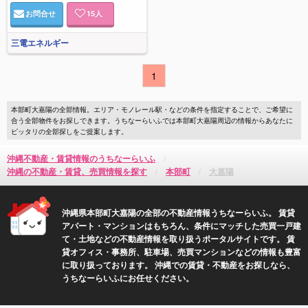
お問合せ
15
人
三電エネルギー
1
本部町大嘉陽の全部情報。エリア・モノレール駅・などの条件を指定することで、ご希望に
合う全部物件をお探しできます。うちなーらいふでは本部町大嘉陽周辺の情報からあなたに
ピッタリの全部探しをご提案します。
沖縄不動産・賃貸情報のうちなーらいふ
沖縄の不動産・賃貸、売買情報を探す
本部町
大嘉陽
沖縄県本部町大嘉陽の全部の不動産情報うちなーらいふ。 賃貸
アパート・マンションはもちろん、条件にマッチした売買一戸建
て・土地などの不動産情報を取り扱うポータルサイトです。 賃
貸オフィス・事務所、駐車場、売買マンションなどの情報も豊富
に取り扱っております。 沖縄での賃貸・不動産をお探しなら、
うちなーらいふにお任せください。