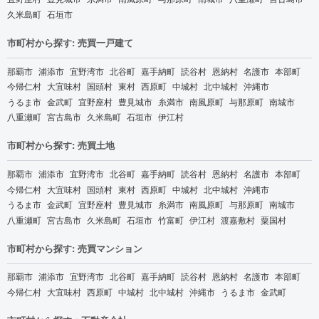
久米島町
石垣市
市町村から探す: 売買一戸建て
那覇市
浦添市
宜野湾市
北谷町
嘉手納町
読谷村
恩納村
名護市
本部町
今帰仁村
大宜味村
国頭村
東村
西原町
中城村
北中城村
沖縄市
うるま市
金武町
宜野座村
豊見城市
糸満市
南風原町
与那原町
南城市
八重瀬町
宮古島市
久米島町
石垣市
伊江村
市町村から探す: 売買土地
那覇市
浦添市
宜野湾市
北谷町
嘉手納町
読谷村
恩納村
名護市
本部町
今帰仁村
大宜味村
国頭村
東村
西原町
中城村
北中城村
沖縄市
うるま市
金武町
宜野座村
豊見城市
糸満市
南風原町
与那原町
南城市
八重瀬町
宮古島市
久米島町
石垣市
竹富町
伊江村
渡嘉敷村
粟国村
市町村から探す: 売買マンション
那覇市
浦添市
宜野湾市
北谷町
嘉手納町
読谷村
恩納村
名護市
本部町
今帰仁村
大宜味村
西原町
中城村
北中城村
沖縄市
うるま市
金武町