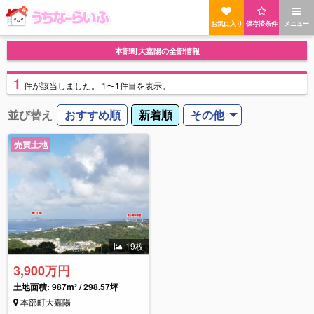
お気に入り
保存済条件
メニュー
本部町大嘉陽の全部情報
1
件
が該当しました。
1〜1件目を表示。
並び替え
おすすめ順
新着順
その他
売買土地
19枚
3,900万円
土地面積: 987m² / 298.57坪
本部町大嘉陽