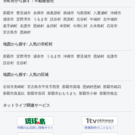
市町村から探す：不動産会社
那覇市
豊見城市
糸満市
南風原町
南城市
与那原町
八重瀬町
沖縄市
浦添市
宜野湾市
うるま市
読谷村
西原町
北谷町
中城村
北中城村
嘉手納町
名護市
恩納村
金武町
本部町
今帰仁村
久米島町
石垣市
宮古島市
恩納村
地図から探す: 人気の市町村
那覇市
宜野湾市
浦添市
うるま市
沖縄市
豊見城市
恩納村
名護市
読谷村
北谷町
地図から探す: 人気の区域
石垣市美崎町
宮古島市平良字西里
那覇市国場
恩納村恩納
那覇市銘苅
那覇市真嘉比
那覇市長田
那覇市おもろまち
那覇市小禄
那覇市牧志
ネットライフ関連サービス
沖縄のお店探し情報サイト
映像制作のことなら！