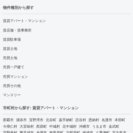
物件種別から探す
賃貸アパート・マンション
賃店舗・賃事務所
賃貸駐車場
賃貸土地
売買土地
売買一戸建て
売買マンション
売買その他
マンスリー
市町村から探す: 賃貸アパート・マンション
那覇市
浦添市
宜野湾市
北谷町
嘉手納町
読谷村
恩納村
名護市
本部町
今帰仁村
大宜味村
西原町
中城村
北中城村
沖縄市
うるま市
金武町
宜野座村
豊見城市
糸満市
南風原町
与那原町
南城市
八重瀬町
宮古島市