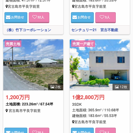
宮古島市平良字前里
宮古島市平良字前里
お問合せ
32
人
お問合せ
3
人
（株）竹下コーポレーション
センチュリー21 宮古不動産
売買土地
売買一戸建て
2枚
12枚
1,200万円
1億2,800万円
土地面積: 223.26m² / 67.54坪
3SDK
土地面積: 365.9m² / 110.68坪
宮古島市平良字前里
建物面積: 183.6m² / 55.53坪
宮古島市平良字前里
お問合せ
20
人
お問合せ
6
人