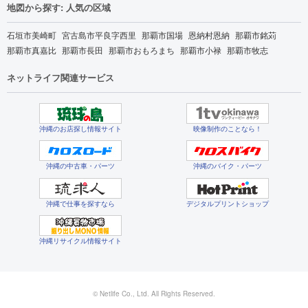
地図から探す: 人気の区域
石垣市美崎町
宮古島市平良字西里
那覇市国場
恩納村恩納
那覇市銘苅
那覇市真嘉比
那覇市長田
那覇市おもろまち
那覇市小禄
那覇市牧志
ネットライフ関連サービス
沖縄のお店探し情報サイト
映像制作のことなら！
沖縄の中古車・パーツ
沖縄のバイク・パーツ
沖縄で仕事を探すなら
デジタルプリントショップ
沖縄リサイクル情報サイト
© Netlife Co., Ltd. All Rights Reserved.