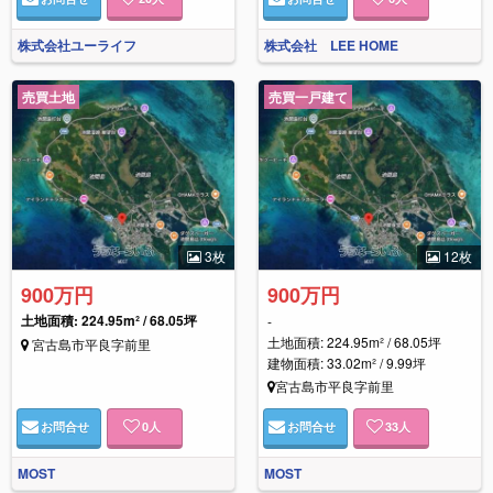
株式会社ユーライフ
株式会社 LEE HOME
売買土地
売買一戸建て
3枚
12枚
900万円
900万円
土地面積: 224.95m² / 68.05坪
-
土地面積: 224.95m² / 68.05坪
宮古島市平良字前里
建物面積: 33.02m² / 9.99坪
宮古島市平良字前里
お問合せ
0
人
お問合せ
33
人
MOST
MOST