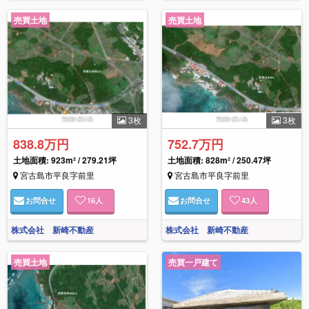
売買土地
売買土地
3枚
3枚
838.8万円
752.7万円
土地面積: 923m² / 279.21坪
土地面積: 828m² / 250.47坪
宮古島市平良字前里
宮古島市平良字前里
お問合せ
16
人
お問合せ
43
人
株式会社 新崎不動産
株式会社 新崎不動産
売買土地
売買一戸建て