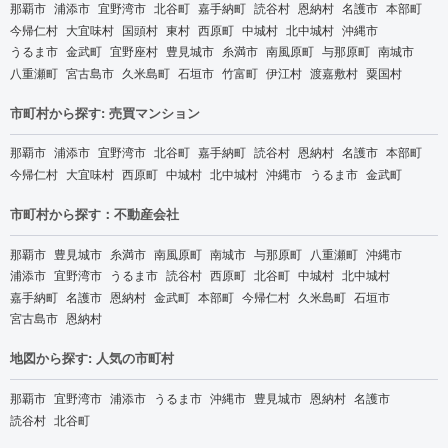
那覇市
浦添市
宜野湾市
北谷町
嘉手納町
読谷村
恩納村
名護市
本部町
今帰仁村
大宜味村
国頭村
東村
西原町
中城村
北中城村
沖縄市
うるま市
金武町
宜野座村
豊見城市
糸満市
南風原町
与那原町
南城市
八重瀬町
宮古島市
久米島町
石垣市
竹富町
伊江村
渡嘉敷村
粟国村
市町村から探す: 売買マンション
那覇市
浦添市
宜野湾市
北谷町
嘉手納町
読谷村
恩納村
名護市
本部町
今帰仁村
大宜味村
西原町
中城村
北中城村
沖縄市
うるま市
金武町
市町村から探す：不動産会社
那覇市
豊見城市
糸満市
南風原町
南城市
与那原町
八重瀬町
沖縄市
浦添市
宜野湾市
うるま市
読谷村
西原町
北谷町
中城村
北中城村
嘉手納町
名護市
恩納村
金武町
本部町
今帰仁村
久米島町
石垣市
宮古島市
恩納村
地図から探す: 人気の市町村
那覇市
宜野湾市
浦添市
うるま市
沖縄市
豊見城市
恩納村
名護市
読谷村
北谷町