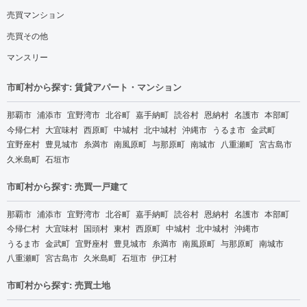
売買マンション
売買その他
マンスリー
市町村から探す: 賃貸アパート・マンション
那覇市
浦添市
宜野湾市
北谷町
嘉手納町
読谷村
恩納村
名護市
本部町
今帰仁村
大宜味村
西原町
中城村
北中城村
沖縄市
うるま市
金武町
宜野座村
豊見城市
糸満市
南風原町
与那原町
南城市
八重瀬町
宮古島市
久米島町
石垣市
市町村から探す: 売買一戸建て
那覇市
浦添市
宜野湾市
北谷町
嘉手納町
読谷村
恩納村
名護市
本部町
今帰仁村
大宜味村
国頭村
東村
西原町
中城村
北中城村
沖縄市
うるま市
金武町
宜野座村
豊見城市
糸満市
南風原町
与那原町
南城市
八重瀬町
宮古島市
久米島町
石垣市
伊江村
市町村から探す: 売買土地