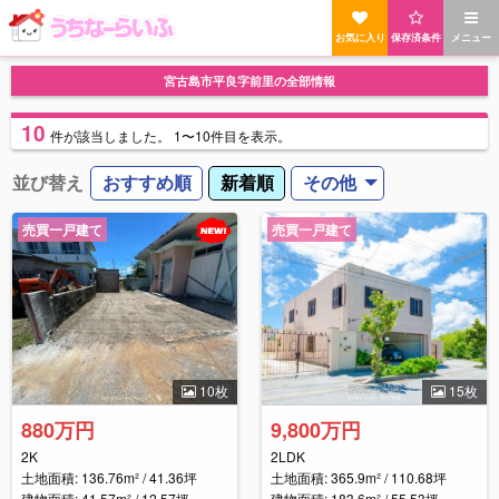
お気に入り
保存済条件
メニュー
宮古島市平良字前里の全部情報
10
件
が該当しました。
1〜10件目を表示。
並び替え
おすすめ順
新着順
その他
売買一戸建て
売買一戸建て
10枚
15枚
880万円
9,800万円
2K
2LDK
土地面積: 136.76m² / 41.36坪
土地面積: 365.9m² / 110.68坪
建物面積: 41.57m² / 12.57坪
建物面積: 183.6m² / 55.53坪