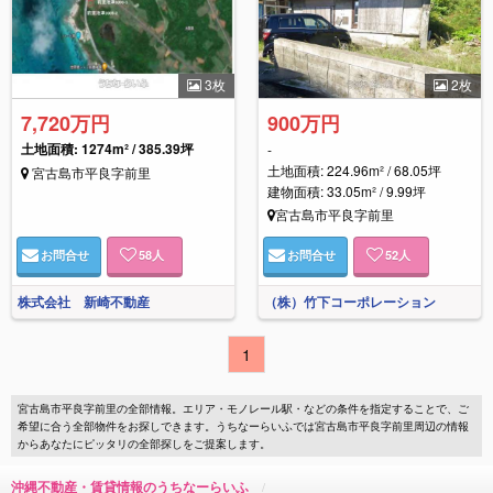
3枚
2枚
7,720万円
900万円
土地面積: 1274m² / 385.39坪
-
土地面積: 224.96m² / 68.05坪
宮古島市平良字前里
建物面積: 33.05m² / 9.99坪
宮古島市平良字前里
お問合せ
58
人
お問合せ
52
人
株式会社 新崎不動産
（株）竹下コーポレーション
1
宮古島市平良字前里の全部情報。エリア・モノレール駅・などの条件を指定することで、ご
希望に合う全部物件をお探しできます。うちなーらいふでは宮古島市平良字前里周辺の情報
からあなたにピッタリの全部探しをご提案します。
沖縄不動産・賃貸情報のうちなーらいふ