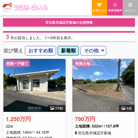
お気に入り
保存済条件
メニュー
宮古島市城辺字新城の全部情報
3
件
が該当しました。
1〜3件目を表示。
並び替え
おすすめ順
新着順
その他
売買一戸建て
売買土地
23枚
4枚
1,250万円
790万円
土地面積: 522m² / 157.9坪
3DK
土地面積: 146m² / 44.16坪
宮古島市城辺字新城
建物面積: 37.62m² / 11.38坪