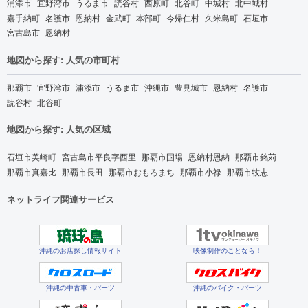
浦添市
宜野湾市
うるま市
読谷村
西原町
北谷町
中城村
北中城村
嘉手納町
名護市
恩納村
金武町
本部町
今帰仁村
久米島町
石垣市
宮古島市
恩納村
地図から探す: 人気の市町村
那覇市
宜野湾市
浦添市
うるま市
沖縄市
豊見城市
恩納村
名護市
読谷村
北谷町
地図から探す: 人気の区域
石垣市美崎町
宮古島市平良字西里
那覇市国場
恩納村恩納
那覇市銘苅
那覇市真嘉比
那覇市長田
那覇市おもろまち
那覇市小禄
那覇市牧志
ネットライフ関連サービス
沖縄のお店探し情報サイト
映像制作のことなら！
沖縄の中古車・パーツ
沖縄のバイク・パーツ