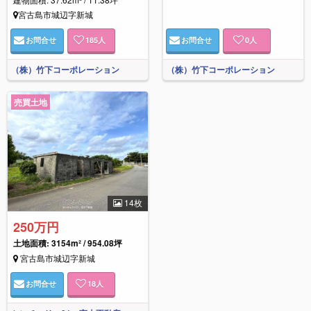
宮古島市城辺字新城
お問合せ
185
人
お問合せ
0
人
（株）竹下コーポレーション
（株）竹下コーポレーション
売買土地
14枚
250万円
土地面積: 3154m² / 954.08坪
宮古島市城辺字新城
お問合せ
18
人