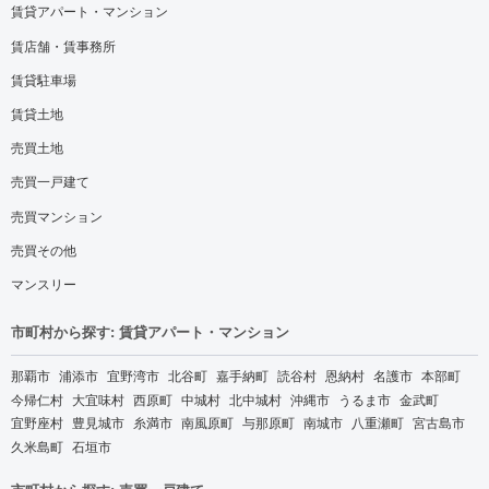
賃貸アパート・マンション
賃店舗・賃事務所
賃貸駐車場
賃貸土地
売買土地
売買一戸建て
売買マンション
売買その他
マンスリー
市町村から探す: 賃貸アパート・マンション
那覇市
浦添市
宜野湾市
北谷町
嘉手納町
読谷村
恩納村
名護市
本部町
今帰仁村
大宜味村
西原町
中城村
北中城村
沖縄市
うるま市
金武町
宜野座村
豊見城市
糸満市
南風原町
与那原町
南城市
八重瀬町
宮古島市
久米島町
石垣市