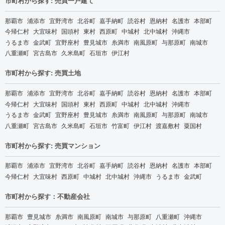
市町村から探す: 売買一戸建て
那覇市
浦添市
宜野湾市
北谷町
嘉手納町
読谷村
恩納村
名護市
本部町
今帰仁村
大宜味村
国頭村
東村
西原町
中城村
北中城村
沖縄市
うるま市
金武町
宜野座村
豊見城市
糸満市
南風原町
与那原町
南城市
八重瀬町
宮古島市
久米島町
石垣市
伊江村
市町村から探す: 売買土地
那覇市
浦添市
宜野湾市
北谷町
嘉手納町
読谷村
恩納村
名護市
本部町
今帰仁村
大宜味村
国頭村
東村
西原町
中城村
北中城村
沖縄市
うるま市
金武町
宜野座村
豊見城市
糸満市
南風原町
与那原町
南城市
八重瀬町
宮古島市
久米島町
石垣市
竹富町
伊江村
渡嘉敷村
粟国村
市町村から探す: 売買マンション
那覇市
浦添市
宜野湾市
北谷町
嘉手納町
読谷村
恩納村
名護市
本部町
今帰仁村
大宜味村
西原町
中城村
北中城村
沖縄市
うるま市
金武町
市町村から探す：不動産会社
那覇市
豊見城市
糸満市
南風原町
南城市
与那原町
八重瀬町
沖縄市