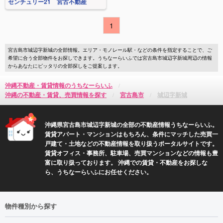
センチュリー21 宮古不動産
1
宮古島市城辺字新城の全部情報。エリア・モノレール駅・などの条件を指定することで、ご
希望に合う全部物件をお探しできます。うちなーらいふでは宮古島市城辺字新城周辺の情報
からあなたにピッタリの全部探しをご提案します。
沖縄不動産・賃貸情報のうちなーらいふ
沖縄の不動産・賃貸、売買情報を探す
宮古島市
城辺字新城
沖縄県宮古島市城辺字新城の全部の不動産情報うちなーらいふ。
賃貸アパート・マンションはもちろん、条件にマッチした売買一
戸建て・土地などの不動産情報を取り扱うポータルサイトです。
賃貸オフィス・事務所、駐車場、売買マンションなどの情報も豊
富に取り扱っております。 沖縄での賃貸・不動産をお探しな
ら、うちなーらいふにお任せください。
物件種別から探す