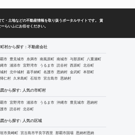
て・土地などの不動産情報を取り扱うポータルサイトです。 賃
なーらいふにお任せください。
市町村から探す：不動産会社
覇市
豊見城市
糸満市
南風原町
南城市
与那原町
八重瀬町
縄市
浦添市
宜野湾市
うるま市
読谷村
西原町
北谷町
城村
北中城村
嘉手納町
名護市
恩納村
金武町
本部町
帰仁村
久米島町
石垣市
宮古島市
恩納村
図から探す: 人気の市町村
覇市
宜野湾市
浦添市
うるま市
沖縄市
豊見城市
恩納村
護市
読谷村
北谷町
図から探す: 人気の区域
垣市美崎町
宮古島市平良字西里
那覇市国場
恩納村恩納