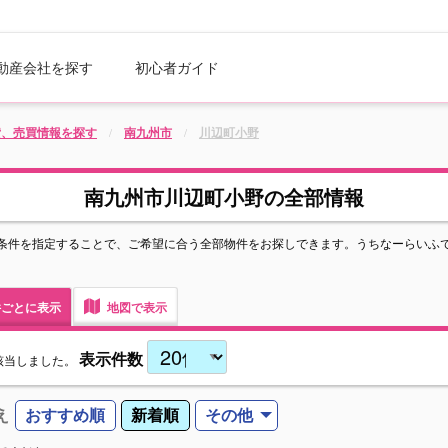
動産会社を探す
初心者ガイド
貸、売買情報を探す
南九州市
川辺町小野
南九州市川辺町小野の全部情報
条件を指定することで、ご希望に合う全部物件をお探しできます。うちなーらいふ
ごとに表示
地図で表示
表示件数
該当しました。
え
おすすめ順
新着順
その他