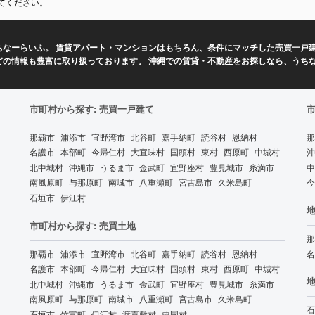
てください。
なーらいふ。 賃貸アパート・マンションはもちろん、条件にマッチした売買一戸建
どの情報も豊富に取り扱っております。 沖縄での賃貸・不動産をお探しなら、うち
市町村から探す: 売買一戸建て
那覇市
浦添市
宜野湾市
北谷町
嘉手納町
読谷村
恩納村
那
名護市
本部町
今帰仁村
大宜味村
国頭村
東村
西原町
中城村
沖
北中城村
沖縄市
うるま市
金武町
宜野座村
豊見城市
糸満市
中
南風原町
与那原町
南城市
八重瀬町
宮古島市
久米島町
今
石垣市
伊江村
地
市町村から探す: 売買土地
那
那覇市
浦添市
宜野湾市
北谷町
嘉手納町
読谷村
恩納村
名
名護市
本部町
今帰仁村
大宜味村
国頭村
東村
西原町
中城村
地
北中城村
沖縄市
うるま市
金武町
宜野座村
豊見城市
糸満市
南風原町
与那原町
南城市
八重瀬町
宮古島市
久米島町
石
石垣市
竹富町
伊江村
渡嘉敷村
粟国村