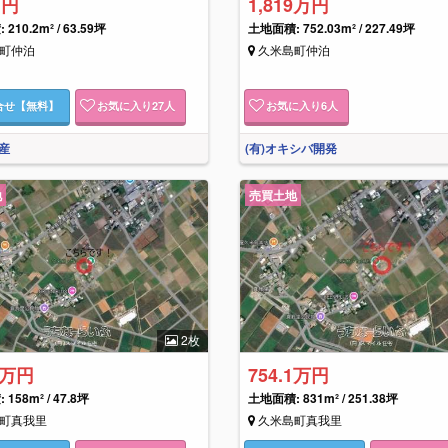
万円
1,819万円
210.2m² / 63.59坪
土地面積: 752.03m² / 227.49坪
町仲泊
久米島町仲泊
合せ
【無料】
お気に入り
27
人
お気に入り
6
人
産
(有)オキシバ開発
地
売買土地
2枚
4万円
754.1万円
158m² / 47.8坪
土地面積: 831m² / 251.38坪
町真我里
久米島町真我里