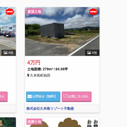
賃貸土地
4枚
4枚
4万円
土地面積: 279m² / 84.39坪
久米島町銭田
3
人
お問合せ
【無料】
お気に入り
0
人
株式会社久米島リゾート不動産
売買土地