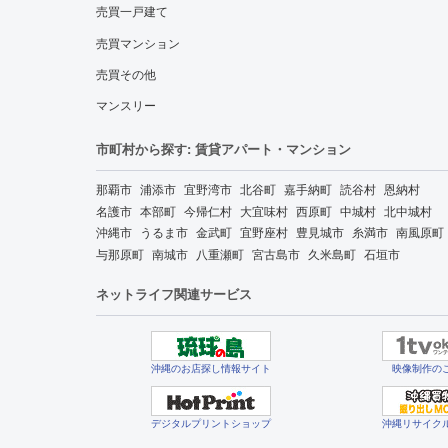
売買一戸建て
売買マンション
売買その他
マンスリー
市町村から探す: 賃貸アパート・マンション
那覇市
浦添市
宜野湾市
北谷町
嘉手納町
読谷村
恩納村
名護市
本部町
今帰仁村
大宜味村
西原町
中城村
北中城村
沖縄市
うるま市
金武町
宜野座村
豊見城市
糸満市
南風原町
与那原町
南城市
八重瀬町
宮古島市
久米島町
石垣市
ネットライフ関連サービス
沖縄のお店探し情報サイト
映像制作の
デジタルプリントショップ
沖縄リサイク