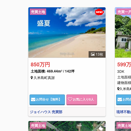
売買土地
売買一
13枚
850万円
599
土地面積: 469.44m² / 142坪
3DK
土地面積: 
久米島町真謝
建物面積: 
久米島
お問合せ
【無料】
お気に入り
0
人
お問
ジョイハウス 売買部
琉球不動
売買土地
売買土