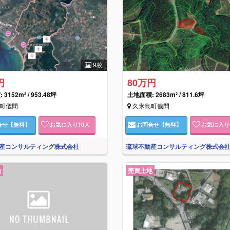
9枚
円
80万円
3152m² / 953.48坪
土地面積: 2683m² / 811.6坪
町儀間
久米島町儀間
合せ
【無料】
お気に入り
10
人
お問合せ
【無料】
お気に入り
産コンサルティング株式会社
琉球不動産コンサルティング株式会
地
売買土地