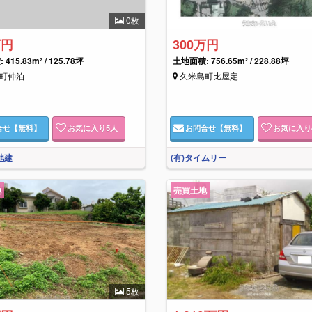
0枚
万円
300万円
415.83m² / 125.78坪
土地面積: 756.65m² / 228.88坪
町仲泊
久米島町比屋定
合せ
【無料】
お気に入り
5
人
お問合せ
【無料】
お気に入り
地建
(有)タイムリー
地
売買土地
5枚