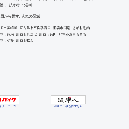
護市
読谷村
北谷町
図から探す: 人気の区域
垣市美崎町
宮古島市平良字西里
那覇市国場
恩納村恩納
覇市銘苅
那覇市真嘉比
那覇市長田
那覇市おもろまち
覇市小禄
那覇市牧志
イク・パーツ
沖縄で仕事を探すなら