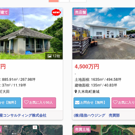
戸建て
売店舗
12枚
万円
4,500万円
-
885.91m² / 267.98坪
土地面積: 1635m² / 494.58坪
37m² / 11.19坪
建物面積: 135m² / 40.83坪
町大田
久米島町兼城
合せ
【無料】
お気に入り
50
人
お問合せ
【無料】
お気に入り
産コンサルティング株式会社
(株)琉信ハウジング 売買部
地
売買土地