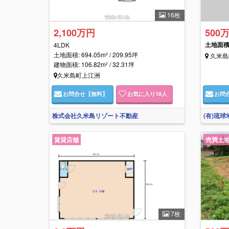
16枚
2,100万円
500
土地面積: 
4LDK
土地面積: 694.05m² / 209.95坪
久米島
建物面積: 106.82m² / 32.31坪
久米島町上江洲
お問合せ
【無料】
お気に入り
18
人
お問
株式会社久米島リゾート不動産
(有)琉球
賃貸店舗
売買土
7枚