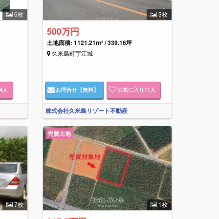
6枚
3枚
500万円
土地面積: 1121.21m² / 339.16坪
久米島町宇江城
4
人
お問合せ
【無料】
お気に入り
11
人
株式会社久米島リゾート不動産
売買土地
7枚
1枚