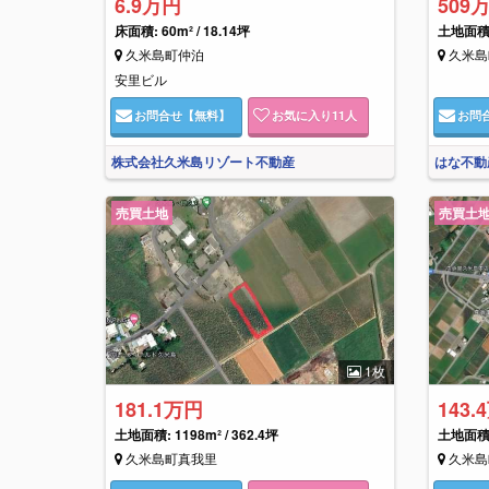
6.9万円
509
床面積:
60m² / 18.14坪
土地面積: 
久米島町仲泊
久米島
安里ビル
お問合せ
【無料】
お気に入り
11
人
お問
株式会社久米島リゾート不動産
はな不動
売買土地
売買土
1枚
181.1万円
143.
土地面積: 1198m² / 362.4坪
土地面積: 
久米島町真我里
久米島