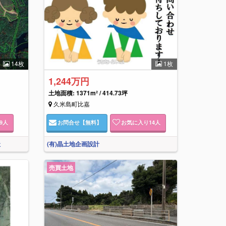
14枚
1枚
1,244万円
土地面積: 1371m² / 414.73坪
久米島町比嘉
9
人
お問合せ
【無料】
お気に入り
14
人
社
(有)晶土地企画設計
売買土地