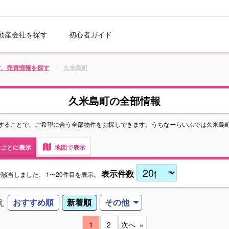
動産会社を探す
初心者ガイド
貸、売買情報を探す
久米島町
久米島町の全部情報
することで、ご希望に合う全部物件をお探しできます。うちなーらいふでは久米島
ごとに表示
地図で表示
表示件数
が該当しました。
1〜20件目を表示。
え
おすすめ順
新着順
その他
1
2
次へ