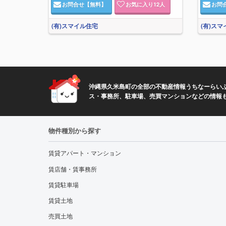
お問合せ
【無料】
お気に入り
12
人
お問
(有)スマイル住宅
(有)ス
沖縄県久米島町の全部の不動産情報うちなーらいふ
ス・事務所、駐車場、売買マンションなどの情報
物件種別から探す
賃貸アパート・マンション
賃店舗・賃事務所
賃貸駐車場
賃貸土地
売買土地