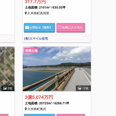
317.7万円
土地面積: 2101m² / 635.55坪
久米島町真我里
お問合せ
【無料】
お気に入り
13
人
(有)スマイル住宅
売買土地
2枚
12枚
2億5,074万円
土地面積: 20723m² / 6268.71坪
久米島町奥武