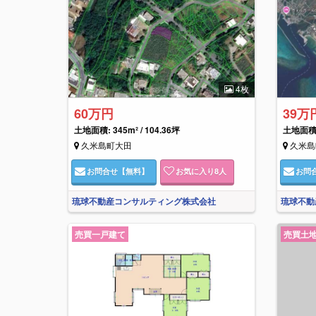
4枚
60万円
39万
土地面積: 345m² / 104.36坪
土地面積: 
久米島町大田
久米島
お問合せ
【無料】
お気に入り
8
人
お問
琉球不動産コンサルティング株式会社
琉球不動
売買一戸建て
売買土