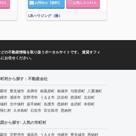
12
人
お問合せ
【無料】
お気に入り
21
人
LBハウジング（株）
どの不動産情報を取り扱うポータルサイトです。 賃貸オフィ
ふにお任せください。
市町村から探す：不動産会社
覇市
豊見城市
糸満市
南風原町
南城市
与那原町
八重瀬町
縄市
浦添市
宜野湾市
うるま市
読谷村
西原町
北谷町
城村
北中城村
嘉手納町
名護市
恩納村
金武町
本部町
帰仁村
久米島町
石垣市
宮古島市
恩納村
図から探す: 人気の市町村
覇市
宜野湾市
浦添市
うるま市
沖縄市
豊見城市
恩納村