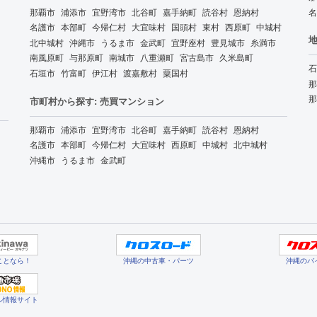
那覇市
浦添市
宜野湾市
北谷町
嘉手納町
読谷村
恩納村
名
名護市
本部町
今帰仁村
大宜味村
国頭村
東村
西原町
中城村
地
北中城村
沖縄市
うるま市
金武町
宜野座村
豊見城市
糸満市
南風原町
与那原町
南城市
八重瀬町
宮古島市
久米島町
石
石垣市
竹富町
伊江村
渡嘉敷村
粟国村
那
那
市町村から探す: 売買マンション
那覇市
浦添市
宜野湾市
北谷町
嘉手納町
読谷村
恩納村
名護市
本部町
今帰仁村
大宜味村
西原町
中城村
北中城村
沖縄市
うるま市
金武町
ことなら！
沖縄の中古車・パーツ
沖縄のバ
ル情報サイト