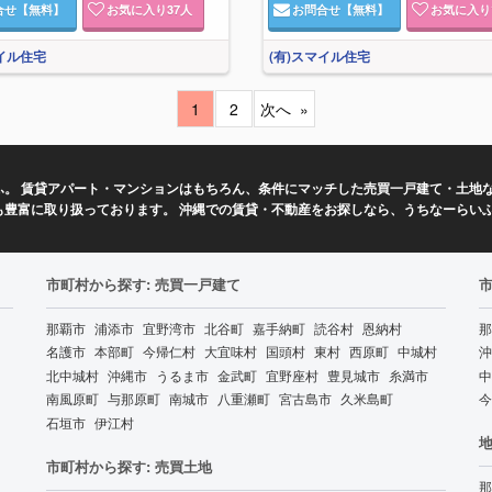
合せ
【無料】
お気に入り
37
人
お問合せ
【無料】
お気に入り
マイル住宅
(有)スマイル住宅
1
2
次へ
。 賃貸アパート・マンションはもちろん、条件にマッチした売買一戸建て・土地な
も豊富に取り扱っております。 沖縄での賃貸・不動産をお探しなら、うちなーらい
市町村から探す: 売買一戸建て
那覇市
浦添市
宜野湾市
北谷町
嘉手納町
読谷村
恩納村
那
名護市
本部町
今帰仁村
大宜味村
国頭村
東村
西原町
中城村
沖
北中城村
沖縄市
うるま市
金武町
宜野座村
豊見城市
糸満市
中
南風原町
与那原町
南城市
八重瀬町
宮古島市
久米島町
今
石垣市
伊江村
地
市町村から探す: 売買土地
那