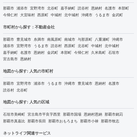
那覇市
浦添市
宜野湾市
北谷町
嘉手納町
読谷村
恩納村
名護市
本部町
今帰仁村
大宜味村
西原町
中城村
北中城村
沖縄市
うるま市
金武町
市町村から探す：不動産会社
那覇市
豊見城市
糸満市
南風原町
南城市
与那原町
八重瀬町
沖縄市
浦添市
宜野湾市
うるま市
読谷村
西原町
北谷町
中城村
北中城村
嘉手納町
名護市
恩納村
金武町
本部町
今帰仁村
久米島町
石垣市
宮古島市
恩納村
地図から探す: 人気の市町村
那覇市
宜野湾市
浦添市
うるま市
沖縄市
豊見城市
恩納村
名護市
読谷村
北谷町
地図から探す: 人気の区域
石垣市美崎町
宮古島市平良字西里
那覇市国場
恩納村恩納
那覇市銘苅
那覇市真嘉比
那覇市長田
那覇市おもろまち
那覇市小禄
那覇市牧志
ネットライフ関連サービス