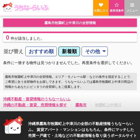
お気に入り
保存済条件
メニュー
霧島市牧園町上中津川の全部情報
0
件
が該当しました。
並び替え
おすすめ順
新着順
その他
条件に一致する物件は見つかりませんでした。再度条件を選択してください。
霧島市牧園町上中津川の全部情報。エリア・モノレール駅・などの条件を指定することで、
ご希望に合う全部物件をお探しできます。うちなーらいふでは霧島市牧園町上中津川周辺の
情報からあなたにピッタリの全部探しをご提案します。
沖縄不動産・賃貸情報のうちなーらいふ
沖縄の不動産・賃貸、売買情報を探す
霧島市
牧園町上中津川
沖縄県霧島市牧園町上中津川の全部の不動産情報うちなーらい
ふ。 賃貸アパート・マンションはもちろん、条件にマッチした
売買一戸建て・土地などの不動産情報を取り扱うポータルサイト