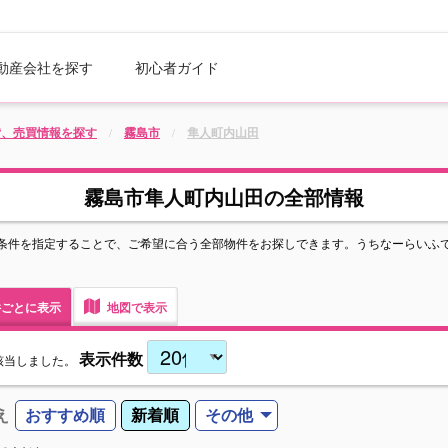
動産会社を探す
初心者ガイド
貸、売買情報を探す
霧島市
隼人町内山田
霧島市隼人町内山田の全部情報
条件を指定することで、ご希望に合う全部物件をお探しできます。うちなーらいふ
ごとに表示
地図で表示
表示件数
該当しました。
え
おすすめ順
新着順
その他