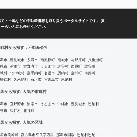
て・土地などの不動産情報を取り扱うポータルサイトです。 賃
なーらいふにお任せください。
市町村から探す：不動産会社
覇市
豊見城市
糸満市
南風原町
南城市
与那原町
八重瀬町
縄市
浦添市
宜野湾市
うるま市
読谷村
西原町
北谷町
城村
北中城村
嘉手納町
名護市
恩納村
金武町
本部町
帰仁村
久米島町
石垣市
宮古島市
恩納村
図から探す: 人気の市町村
覇市
宜野湾市
浦添市
うるま市
沖縄市
豊見城市
恩納村
護市
読谷村
北谷町
図から探す: 人気の区域
垣市美崎町
宮古島市平良字西里
那覇市国場
恩納村恩納