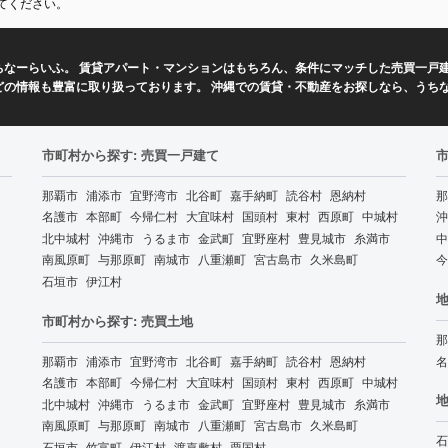
てください。
なーらいふ。 賃貸アパート・マンションはもちろん、条件にマッチした売買一戸建
どの情報も豊富に取り扱っております。 沖縄での賃貸・不動産をお探しなら、うち
市町村から探す: 売買一戸建て
那覇市
浦添市
宜野湾市
北谷町
嘉手納町
読谷村
恩納村
那
名護市
本部町
今帰仁村
大宜味村
国頭村
東村
西原町
中城村
沖
北中城村
沖縄市
うるま市
金武町
宜野座村
豊見城市
糸満市
中
南風原町
与那原町
南城市
八重瀬町
宮古島市
久米島町
今
石垣市
伊江村
地
市町村から探す: 売買土地
那
那覇市
浦添市
宜野湾市
北谷町
嘉手納町
読谷村
恩納村
名
名護市
本部町
今帰仁村
大宜味村
国頭村
東村
西原町
中城村
地
北中城村
沖縄市
うるま市
金武町
宜野座村
豊見城市
糸満市
南風原町
与那原町
南城市
八重瀬町
宮古島市
久米島町
石
石垣市
竹富町
伊江村
渡嘉敷村
粟国村