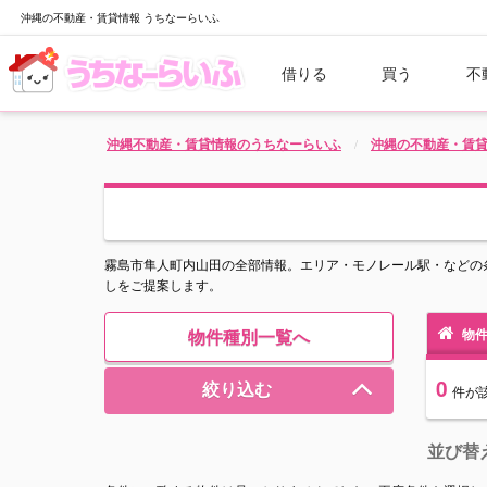
沖縄の不動産・賃貸情報 うちなーらいふ
借りる
買う
不
沖縄不動産・賃貸情報のうちなーらいふ
沖縄の不動産・賃
霧島市隼人町内山田の全部情報。エリア・モノレール駅・などの
しをご提案します。
物件種別一覧へ
物件
0
絞り込む
件
が
並び替