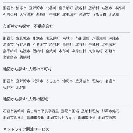
那覇市
浦添市
宜野湾市
北谷町
嘉手納町
読谷村
恩納村
名護市
本部町
今帰仁村
大宜味村
西原町
中城村
北中城村
沖縄市
うるま市
金武町
市町村から探す：不動産会社
那覇市
豊見城市
糸満市
南風原町
南城市
与那原町
八重瀬町
沖縄市
浦添市
宜野湾市
うるま市
読谷村
西原町
北谷町
中城村
北中城村
嘉手納町
名護市
恩納村
金武町
本部町
今帰仁村
久米島町
石垣市
宮古島市
恩納村
地図から探す: 人気の市町村
那覇市
宜野湾市
浦添市
うるま市
沖縄市
豊見城市
恩納村
名護市
読谷村
北谷町
地図から探す: 人気の区域
石垣市美崎町
宮古島市平良字西里
那覇市国場
恩納村恩納
那覇市銘苅
那覇市真嘉比
那覇市長田
那覇市おもろまち
那覇市小禄
那覇市牧志
ネットライフ関連サービス