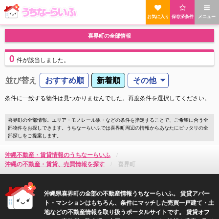
お気に入り
保存済条件
メニュー
喜界町の全部情報
0
件
が該当しました。
並び替え
おすすめ順
新着順
その他
条件に一致する物件は見つかりませんでした。再度条件を選択してください。
喜界町の全部情報。エリア・モノレール駅・などの条件を指定することで、ご希望に合う全
部物件をお探しできます。うちなーらいふでは喜界町周辺の情報からあなたにピッタリの全
部探しをご提案します。
沖縄不動産・賃貸情報のうちなーらいふ
沖縄の不動産・賃貸、売買情報を探す
喜界町
沖縄県喜界町の全部の不動産情報うちなーらいふ。 賃貸アパー
ト・マンションはもちろん、条件にマッチした売買一戸建て・土
地などの不動産情報を取り扱うポータルサイトです。 賃貸オフ