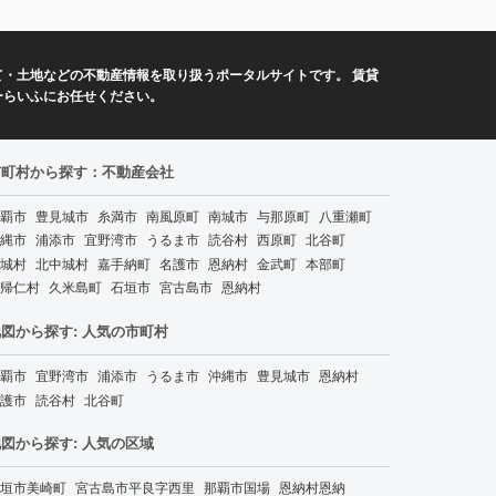
・土地などの不動産情報を取り扱うポータルサイトです。 賃貸
ーらいふにお任せください。
市町村から探す：不動産会社
覇市
豊見城市
糸満市
南風原町
南城市
与那原町
八重瀬町
縄市
浦添市
宜野湾市
うるま市
読谷村
西原町
北谷町
城村
北中城村
嘉手納町
名護市
恩納村
金武町
本部町
帰仁村
久米島町
石垣市
宮古島市
恩納村
図から探す: 人気の市町村
覇市
宜野湾市
浦添市
うるま市
沖縄市
豊見城市
恩納村
護市
読谷村
北谷町
図から探す: 人気の区域
垣市美崎町
宮古島市平良字西里
那覇市国場
恩納村恩納