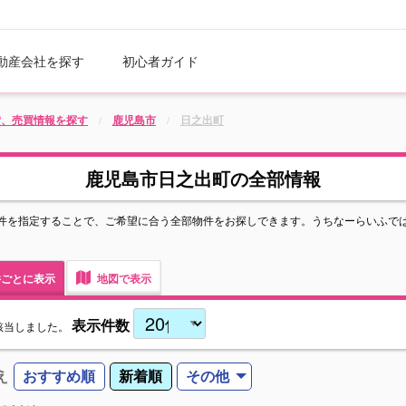
動産会社を探す
初心者ガイド
貸、売買情報を探す
鹿児島市
日之出町
鹿児島市日之出町の全部情報
件を指定することで、ご希望に合う全部物件をお探しできます。うちなーらいふで
ごとに表示
地図で表示
表示件数
該当しました。
え
おすすめ順
新着順
その他