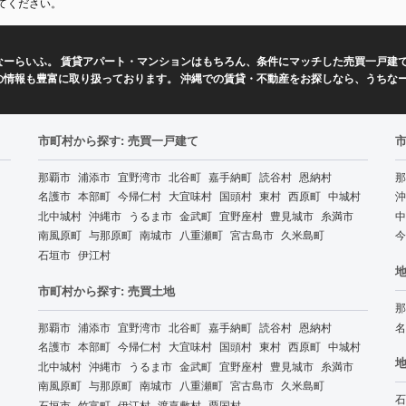
てください。
ーらいふ。 賃貸アパート・マンションはもちろん、条件にマッチした売買一戸建て
の情報も豊富に取り扱っております。 沖縄での賃貸・不動産をお探しなら、うちな
市町村から探す: 売買一戸建て
那覇市
浦添市
宜野湾市
北谷町
嘉手納町
読谷村
恩納村
那
名護市
本部町
今帰仁村
大宜味村
国頭村
東村
西原町
中城村
沖
北中城村
沖縄市
うるま市
金武町
宜野座村
豊見城市
糸満市
中
南風原町
与那原町
南城市
八重瀬町
宮古島市
久米島町
今
石垣市
伊江村
地
市町村から探す: 売買土地
那
那覇市
浦添市
宜野湾市
北谷町
嘉手納町
読谷村
恩納村
名
名護市
本部町
今帰仁村
大宜味村
国頭村
東村
西原町
中城村
地
北中城村
沖縄市
うるま市
金武町
宜野座村
豊見城市
糸満市
南風原町
与那原町
南城市
八重瀬町
宮古島市
久米島町
石
石垣市
竹富町
伊江村
渡嘉敷村
粟国村