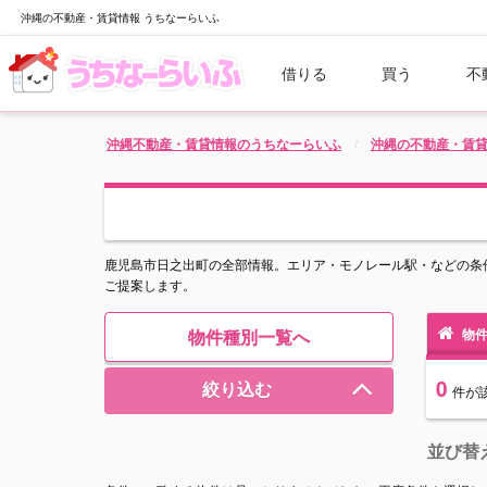
沖縄の不動産・賃貸情報 うちなーらいふ
借りる
買う
不
沖縄不動産・賃貸情報のうちなーらいふ
沖縄の不動産・賃
鹿児島市日之出町の全部情報。エリア・モノレール駅・などの条
ご提案します。
物件種別一覧へ
物件
0
絞り込む
件
が
並び替