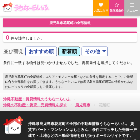
お気に入り
保存済条件
メニュー
鹿児島市花尾町の全部情報
0
件
が該当しました。
並び替え
おすすめ順
新着順
その他
条件に一致する物件は見つかりませんでした。再度条件を選択してください。
鹿児島市花尾町の全部情報。エリア・モノレール駅・などの条件を指定することで、ご希望
に合う全部物件をお探しできます。うちなーらいふでは鹿児島市花尾町周辺の情報からあな
たにピッタリの全部探しをご提案します。
沖縄不動産・賃貸情報のうちなーらいふ
沖縄の不動産・賃貸、売買情報を探す
鹿児島市
花尾町
沖縄県鹿児島市花尾町の全部の不動産情報うちなーらいふ。 賃
貸アパート・マンションはもちろん、条件にマッチした売買一戸
建て・土地などの不動産情報を取り扱うポータルサイトです。