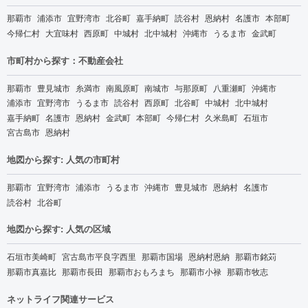
那覇市
浦添市
宜野湾市
北谷町
嘉手納町
読谷村
恩納村
名護市
本部町
今帰仁村
大宜味村
西原町
中城村
北中城村
沖縄市
うるま市
金武町
市町村から探す：不動産会社
那覇市
豊見城市
糸満市
南風原町
南城市
与那原町
八重瀬町
沖縄市
浦添市
宜野湾市
うるま市
読谷村
西原町
北谷町
中城村
北中城村
嘉手納町
名護市
恩納村
金武町
本部町
今帰仁村
久米島町
石垣市
宮古島市
恩納村
地図から探す: 人気の市町村
那覇市
宜野湾市
浦添市
うるま市
沖縄市
豊見城市
恩納村
名護市
読谷村
北谷町
地図から探す: 人気の区域
石垣市美崎町
宮古島市平良字西里
那覇市国場
恩納村恩納
那覇市銘苅
那覇市真嘉比
那覇市長田
那覇市おもろまち
那覇市小禄
那覇市牧志
ネットライフ関連サービス