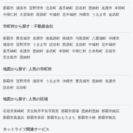
那覇市
浦添市
宜野湾市
北谷町
嘉手納町
読谷村
恩納村
名護市
本部町
今帰仁村
大宜味村
西原町
中城村
北中城村
沖縄市
うるま市
金武町
市町村から探す：不動産会社
那覇市
豊見城市
糸満市
南風原町
南城市
与那原町
八重瀬町
沖縄市
浦添市
宜野湾市
うるま市
読谷村
西原町
北谷町
中城村
北中城村
嘉手納町
名護市
恩納村
金武町
本部町
今帰仁村
久米島町
石垣市
宮古島市
恩納村
地図から探す: 人気の市町村
那覇市
宜野湾市
浦添市
うるま市
沖縄市
豊見城市
恩納村
名護市
読谷村
北谷町
地図から探す: 人気の区域
石垣市美崎町
宮古島市平良字西里
那覇市国場
恩納村恩納
那覇市銘苅
那覇市真嘉比
那覇市長田
那覇市おもろまち
那覇市小禄
那覇市牧志
ネットライフ関連サービス