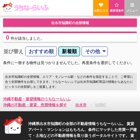
お気に入り
保存済条件
メニュー
出水市知識町の全部情報
0
件
が該当しました。
並び替え
おすすめ順
新着順
その他
条件に一致する物件は見つかりませんでした。再度条件を選択してください。
出水市知識町の全部情報。エリア・モノレール駅・などの条件を指定することで、ご希望に
合う全部物件をお探しできます。うちなーらいふでは出水市知識町周辺の情報からあなたに
ピッタリの全部探しをご提案します。
沖縄不動産・賃貸情報のうちなーらいふ
沖縄の不動産・賃貸、売買情報を探す
出水市
知識町
沖縄県出水市知識町の全部の不動産情報うちなーらいふ。 賃貸
アパート・マンションはもちろん、条件にマッチした売買一戸建
て・土地などの不動産情報を取り扱うポータルサイトです。 賃