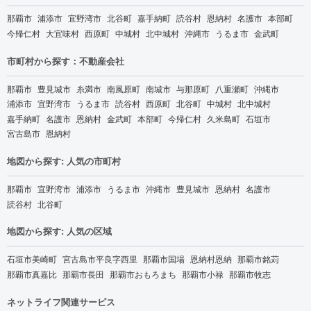
那覇市
浦添市
宜野湾市
北谷町
嘉手納町
読谷村
恩納村
名護市
本部町
今帰仁村
大宜味村
西原町
中城村
北中城村
沖縄市
うるま市
金武町
市町村から探す：不動産会社
那覇市
豊見城市
糸満市
南風原町
南城市
与那原町
八重瀬町
沖縄市
浦添市
宜野湾市
うるま市
読谷村
西原町
北谷町
中城村
北中城村
嘉手納町
名護市
恩納村
金武町
本部町
今帰仁村
久米島町
石垣市
宮古島市
恩納村
地図から探す: 人気の市町村
那覇市
宜野湾市
浦添市
うるま市
沖縄市
豊見城市
恩納村
名護市
読谷村
北谷町
地図から探す: 人気の区域
石垣市美崎町
宮古島市平良字西里
那覇市国場
恩納村恩納
那覇市銘苅
那覇市真嘉比
那覇市長田
那覇市おもろまち
那覇市小禄
那覇市牧志
ネットライフ関連サービス