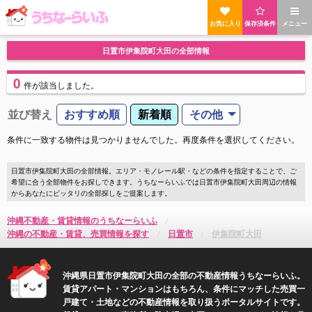
お気に入り
保存済条件
メニュー
日置市伊集院町大田の全部情報
0
件
が該当しました。
並び替え
おすすめ順
新着順
その他
条件に一致する物件は見つかりませんでした。再度条件を選択してください。
日置市伊集院町大田の全部情報。エリア・モノレール駅・などの条件を指定することで、ご
希望に合う全部物件をお探しできます。うちなーらいふでは日置市伊集院町大田周辺の情報
からあなたにピッタリの全部探しをご提案します。
沖縄不動産・賃貸情報のうちなーらいふ
沖縄の不動産・賃貸、売買情報を探す
日置市
伊集院町大田
沖縄県日置市伊集院町大田の全部の不動産情報うちなーらいふ。
賃貸アパート・マンションはもちろん、条件にマッチした売買一
戸建て・土地などの不動産情報を取り扱うポータルサイトです。