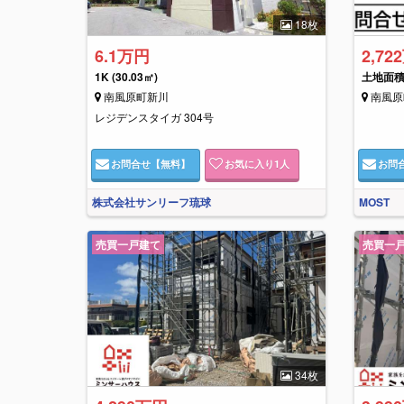
18枚
6.1万円
2,72
1K
(30.03㎡)
土地面積: 
南風原町新川
南風原
レジデンスタイガ 304号
お問合せ
【無料】
お気に入り
1
人
お問
株式会社サンリーフ琉球
MOST
売買一戸建て
売買一
34枚