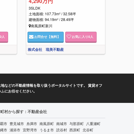
4,290万円
3SLDK
土地面積: 107.73m² / 32.58坪
建物面積: 94.19m² / 28.49坪
南風原町新川
0
人
お問合せ
【無料】
お気に入り
0
人
株式会社 琉美不動産
地などの不動産情報を取り扱うポータルサイトです。 賃貸オフ
いふにお任せください。
市町村から探す：不動産会社
覇市
豊見城市
糸満市
南風原町
南城市
与那原町
八重瀬町
縄市
浦添市
宜野湾市
うるま市
読谷村
西原町
北谷町