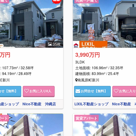
35枚
0万円
3,990万円
3LDK
107.73m² / 32.58坪
土地面積: 106.96m² / 32.35坪
94.19m² / 28.49坪
建物面積: 83.99m² / 25.4坪
町新川
南風原町新川
合せ
【無料】
お気に入り
0
人
お問合せ
【無料】
お気に入り
不動産ショップ Nice不動産 沖縄店
LIXIL不動産ショップ Nice不動産 
パート
賃貸アパート