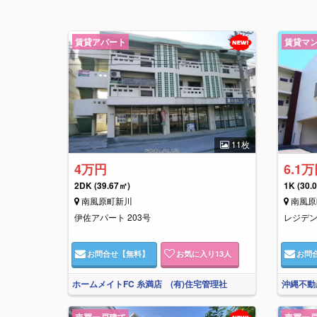
賃貸アパート
賃貸マ
11枚
4万円
6.1
2DK
(39.67㎡)
1K
(30.
南風原町新川
南風原
伊佐アパート 203号
レジデン
お問合せ
【無料】
お気に入り
13
人
お問
ホームメイトFC 糸満店 (有)住宅管理社
沖縄不動
売買一戸建て
売買一