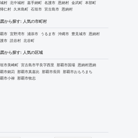
城村
北中城村
嘉手納町
名護市
恩納村
金武町
本部町
帰仁村
久米島町
石垣市
宮古島市
恩納村
図から探す: 人気の市町村
覇市
宜野湾市
浦添市
うるま市
沖縄市
豊見城市
恩納村
護市
読谷村
北谷町
図から探す: 人気の区域
垣市美崎町
宮古島市平良字西里
那覇市国場
恩納村恩納
覇市銘苅
那覇市真嘉比
那覇市長田
那覇市おもろまち
覇市小禄
那覇市牧志