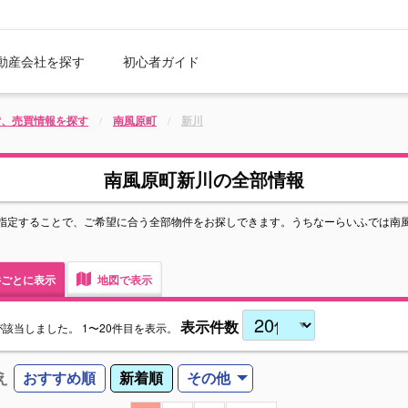
動産会社を探す
初心者ガイド
貸、売買情報を探す
南風原町
新川
南風原町新川の全部情報
指定することで、ご希望に合う全部物件をお探しできます。うちなーらいふでは南
ごとに表示
地図で表示
表示件数
が該当しました。
1〜20件目を表示。
え
おすすめ順
新着順
その他