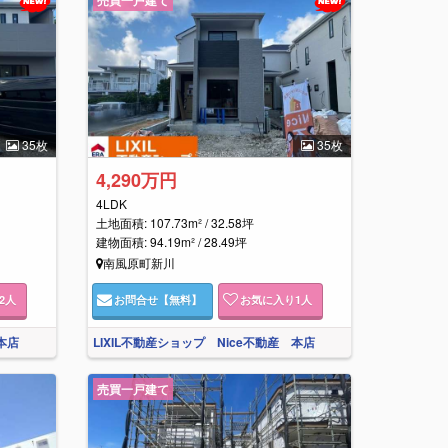
35枚
35枚
4,290万円
4LDK
土地面積: 107.73m² / 32.58坪
建物面積: 94.19m² / 28.49坪
南風原町新川
2
人
お問合せ
【無料】
お気に入り
1
人
本店
LIXIL不動産ショップ Nice不動産 本店
売買一戸建て