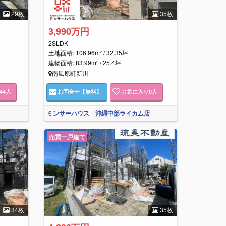
29枚
35枚
3,990万円
2SLDK
土地面積: 106.96m² / 32.35坪
建物面積: 83.99m² / 25.4坪
南風原町新川
44
人
お問合せ
【無料】
お気に入り
0
人
ミンサーハウス 沖縄中部ライカム店
売買一戸建て
34枚
35枚