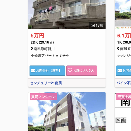
18枚
5万円
6.1
2DK
(29.16㎡)
1K
(30.
南風原町新川
南風原
小橋川アパートＡ 3-A号
✨✨レジ
お問合せ
【無料】
お気に入り
3
人
お問
センチュリー21南風
パイン不
賃貸マンション
売買土