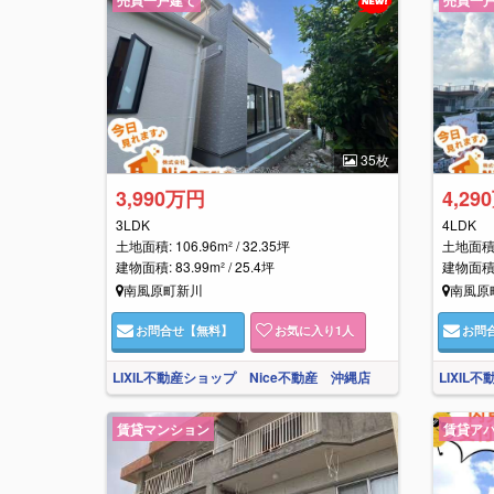
35枚
3,990万円
4,29
3LDK
4LDK
土地面積: 106.96m² / 32.35坪
土地面積: 
建物面積: 83.99m² / 25.4坪
建物面積: 
南風原町新川
南風原
お問合せ
【無料】
お気に入り
1
人
お問
LIXIL不動産ショップ Nice不動産 沖縄店
LIXIL
賃貸マンション
賃貸ア