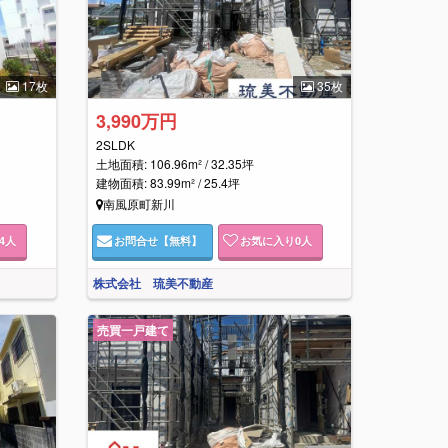
17枚
35枚
3,990万円
2SLDK
土地面積: 106.96m² / 32.35坪
建物面積: 83.99m² / 25.4坪
南風原町新川
4
人
お問合せ
【無料】
お気に入り
0
人
株式会社 琉美不動産
売買一戸建て