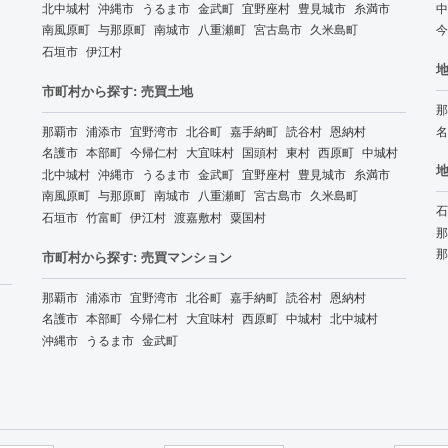
北中城村
沖縄市
うるま市
金武町
宜野座村
豊見城市
糸満市
中
南風原町
与那原町
南城市
八重瀬町
宮古島市
久米島町
今
石垣市
伊江村
地
市町村から探す: 売買土地
那
那覇市
浦添市
宜野湾市
北谷町
嘉手納町
読谷村
恩納村
名
名護市
本部町
今帰仁村
大宜味村
国頭村
東村
西原町
中城村
地
北中城村
沖縄市
うるま市
金武町
宜野座村
豊見城市
糸満市
南風原町
与那原町
南城市
八重瀬町
宮古島市
久米島町
石
石垣市
竹富町
伊江村
渡嘉敷村
粟国村
那
那
市町村から探す: 売買マンション
那覇市
浦添市
宜野湾市
北谷町
嘉手納町
読谷村
恩納村
名護市
本部町
今帰仁村
大宜味村
西原町
中城村
北中城村
沖縄市
うるま市
金武町