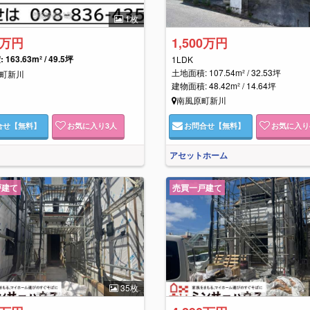
1枚
2万円
1,500万円
163.63m² / 49.5坪
1LDK
土地面積: 107.54m² / 32.53坪
町新川
建物面積: 48.42m² / 14.64坪
南風原町新川
合せ
【無料】
お気に入り
3
人
お問合せ
【無料】
お気に入り
アセットホーム
戸建て
売買一戸建て
35枚