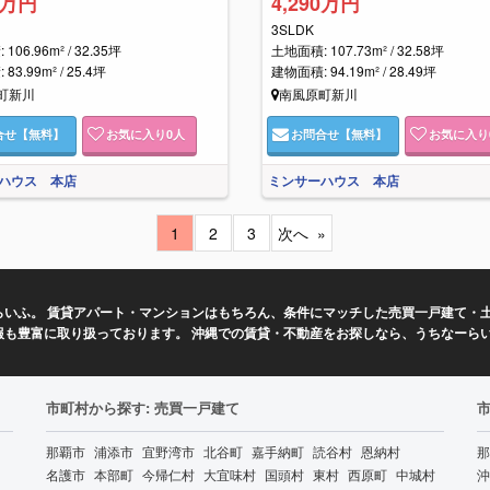
0万円
4,290万円
3SLDK
106.96m² / 32.35坪
土地面積: 107.73m² / 32.58坪
83.99m² / 25.4坪
建物面積: 94.19m² / 28.49坪
町新川
南風原町新川
合せ
【無料】
お気に入り
0
人
お問合せ
【無料】
お気に入り
ハウス 本店
ミンサーハウス 本店
1
2
3
次へ
いふ。 賃貸アパート・マンションはもちろん、条件にマッチした売買一戸建て・土
報も豊富に取り扱っております。 沖縄での賃貸・不動産をお探しなら、うちなーら
市町村から探す: 売買一戸建て
那覇市
浦添市
宜野湾市
北谷町
嘉手納町
読谷村
恩納村
那
名護市
本部町
今帰仁村
大宜味村
国頭村
東村
西原町
中城村
沖