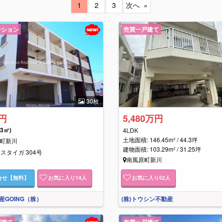
1
2
3
次へ
ンション
売買一戸建て
30枚
万円
5,480万円
03㎡)
4LDK
土地面積: 146.45m² / 44.3坪
町新川
建物面積: 103.29m² / 31.25坪
スタイガ 304号
南風原町新川
合せ
【無料】
お気に入り
14
人
お気に入り
52
人
産GOING（株）
(株)トウシン不動産
戸建て
売買一戸建て