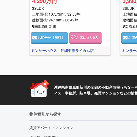
4,290万円
3,99
3SLDK
2SLDK
土地面積: 107.73m² / 32.58坪
土地面積: 
建物面積: 94.19m² / 28.49坪
建物面積: 
南風原町新川
南風原
お問合せ
【無料】
お気に入り
0
人
お問
ミンサーハウス 沖縄中部ライカム店
ミンサー
沖縄県南風原町新川の全部の不動産情報うちなーら
ィス・事務所、駐車場、売買マンションなどの情
物件種別から探す
賃貸アパート・マンション