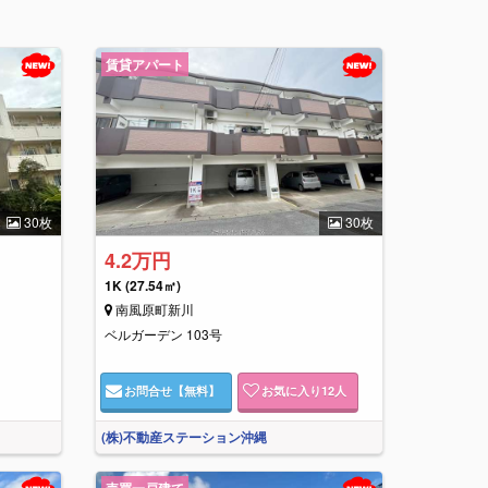
賃貸アパート
30枚
30枚
4.2万円
1K
(27.54㎡)
南風原町新川
ベルガーデン 103号
お問合せ
【無料】
お気に入り
12
人
(株)不動産ステーション沖縄
売買一戸建て