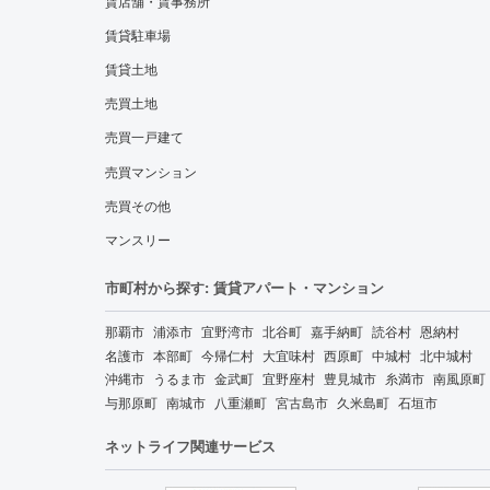
賃店舗・賃事務所
賃貸駐車場
賃貸土地
売買土地
売買一戸建て
売買マンション
売買その他
マンスリー
市町村から探す: 賃貸アパート・マンション
那覇市
浦添市
宜野湾市
北谷町
嘉手納町
読谷村
恩納村
名護市
本部町
今帰仁村
大宜味村
西原町
中城村
北中城村
沖縄市
うるま市
金武町
宜野座村
豊見城市
糸満市
南風原町
与那原町
南城市
八重瀬町
宮古島市
久米島町
石垣市
ネットライフ関連サービス