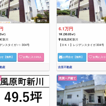
27枚
万円
6.1万円
03㎡)
1K
(30.03㎡)
町新川
南風原町新川
デンスタイガ✨✨ 304号
【ＯＫＩ】レジデンスタイガ 304号
合せ
【無料】
お気に入り
23
人
お問合せ
【無料】
お気に入り
動産
吉里不動産
地
売買一戸建て