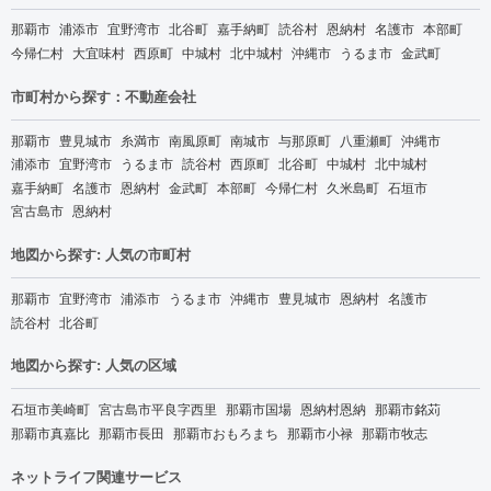
那覇市
浦添市
宜野湾市
北谷町
嘉手納町
読谷村
恩納村
名護市
本部町
今帰仁村
大宜味村
西原町
中城村
北中城村
沖縄市
うるま市
金武町
市町村から探す：不動産会社
那覇市
豊見城市
糸満市
南風原町
南城市
与那原町
八重瀬町
沖縄市
浦添市
宜野湾市
うるま市
読谷村
西原町
北谷町
中城村
北中城村
嘉手納町
名護市
恩納村
金武町
本部町
今帰仁村
久米島町
石垣市
宮古島市
恩納村
地図から探す: 人気の市町村
那覇市
宜野湾市
浦添市
うるま市
沖縄市
豊見城市
恩納村
名護市
読谷村
北谷町
地図から探す: 人気の区域
石垣市美崎町
宮古島市平良字西里
那覇市国場
恩納村恩納
那覇市銘苅
那覇市真嘉比
那覇市長田
那覇市おもろまち
那覇市小禄
那覇市牧志
ネットライフ関連サービス