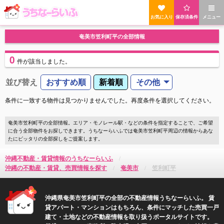
お気に入り
保存済条件
メニュー
奄美市笠利町平の全部情報
0
件
が該当しました。
並び替え
おすすめ順
新着順
その他
条件に一致する物件は見つかりませんでした。再度条件を選択してください。
奄美市笠利町平の全部情報。エリア・モノレール駅・などの条件を指定することで、ご希望
に合う全部物件をお探しできます。うちなーらいふでは奄美市笠利町平周辺の情報からあな
たにピッタリの全部探しをご提案します。
沖縄不動産・賃貸情報のうちなーらいふ
沖縄の不動産・賃貸、売買情報を探す
奄美市
笠利町平
沖縄県奄美市笠利町平の全部の不動産情報うちなーらいふ。 賃
貸アパート・マンションはもちろん、条件にマッチした売買一戸
建て・土地などの不動産情報を取り扱うポータルサイトです。