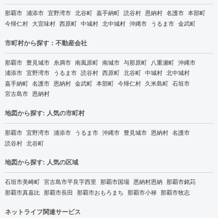
那覇市
浦添市
宜野湾市
北谷町
嘉手納町
読谷村
恩納村
名護市
本部町
今帰仁村
大宜味村
西原町
中城村
北中城村
沖縄市
うるま市
金武町
市町村から探す：不動産会社
那覇市
豊見城市
糸満市
南風原町
南城市
与那原町
八重瀬町
沖縄市
浦添市
宜野湾市
うるま市
読谷村
西原町
北谷町
中城村
北中城村
嘉手納町
名護市
恩納村
金武町
本部町
今帰仁村
久米島町
石垣市
宮古島市
恩納村
地図から探す: 人気の市町村
那覇市
宜野湾市
浦添市
うるま市
沖縄市
豊見城市
恩納村
名護市
読谷村
北谷町
地図から探す: 人気の区域
石垣市美崎町
宮古島市平良字西里
那覇市国場
恩納村恩納
那覇市銘苅
那覇市真嘉比
那覇市長田
那覇市おもろまち
那覇市小禄
那覇市牧志
ネットライフ関連サービス