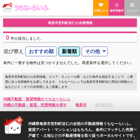
お気に入り
保存済条件
メニュー
奄美市笠利町佐仁の全部情報
0
件
が該当しました。
並び替え
おすすめ順
新着順
その他
条件に一致する物件は見つかりませんでした。再度条件を選択してください。
奄美市笠利町佐仁の全部情報。エリア・モノレール駅・などの条件を指定することで、ご希
望に合う全部物件をお探しできます。うちなーらいふでは奄美市笠利町佐仁周辺の情報から
あなたにピッタリの全部探しをご提案します。
沖縄不動産・賃貸情報のうちなーらいふ
沖縄の不動産・賃貸、売買情報を探す
奄美市
笠利町佐仁
沖縄県奄美市笠利町佐仁の全部の不動産情報うちなーらいふ。
賃貸アパート・マンションはもちろん、条件にマッチした売買一
戸建て・土地などの不動産情報を取り扱うポータルサイトです。