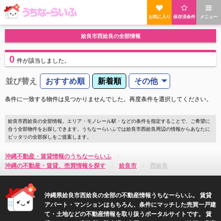
お気に入り
保存済条件
メニュー
姶良市西姶良の全部情報
0
件
が該当しました。
並び替え
おすすめ順
新着順
その他
条件に一致する物件は見つかりませんでした。再度条件を選択してください。
姶良市西姶良の全部情報。エリア・モノレール駅・などの条件を指定することで、ご希望に
合う全部物件をお探しできます。うちなーらいふでは姶良市西姶良周辺の情報からあなたに
ピッタリの全部探しをご提案します。
沖縄不動産・賃貸情報のうちなーらいふ
沖縄の不動産・賃貸、売買情報を探す
姶良市
西姶良
沖縄県姶良市西姶良の全部の不動産情報うちなーらいふ。 賃貸
アパート・マンションはもちろん、条件にマッチした売買一戸建
て・土地などの不動産情報を取り扱うポータルサイトです。 賃