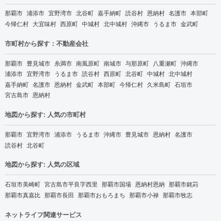
那覇市
浦添市
宜野湾市
北谷町
嘉手納町
読谷村
恩納村
名護市
本部町
今帰仁村
大宜味村
西原町
中城村
北中城村
沖縄市
うるま市
金武町
市町村から探す：不動産会社
那覇市
豊見城市
糸満市
南風原町
南城市
与那原町
八重瀬町
沖縄市
浦添市
宜野湾市
うるま市
読谷村
西原町
北谷町
中城村
北中城村
嘉手納町
名護市
恩納村
金武町
本部町
今帰仁村
久米島町
石垣市
宮古島市
恩納村
地図から探す: 人気の市町村
那覇市
宜野湾市
浦添市
うるま市
沖縄市
豊見城市
恩納村
名護市
読谷村
北谷町
地図から探す: 人気の区域
石垣市美崎町
宮古島市平良字西里
那覇市国場
恩納村恩納
那覇市銘苅
那覇市真嘉比
那覇市長田
那覇市おもろまち
那覇市小禄
那覇市牧志
ネットライフ関連サービス