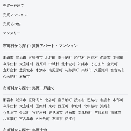
売買一戸建て
売買マンション
売買その他
マンスリー
市町村から探す: 賃貸アパート・マンション
那覇市
浦添市
宜野湾市
北谷町
嘉手納町
読谷村
恩納村
名護市
本部町
今帰仁村
大宜味村
西原町
中城村
北中城村
沖縄市
うるま市
金武町
宜野座村
豊見城市
糸満市
南風原町
与那原町
南城市
八重瀬町
宮古島市
久米島町
石垣市
市町村から探す: 売買一戸建て
那覇市
浦添市
宜野湾市
北谷町
嘉手納町
読谷村
恩納村
名護市
本部町
今帰仁村
大宜味村
国頭村
東村
西原町
中城村
北中城村
沖縄市
うるま市
金武町
宜野座村
豊見城市
糸満市
南風原町
与那原町
南城市
八重瀬町
宮古島市
久米島町
石垣市
伊江村
市町村から探す: 売買土地