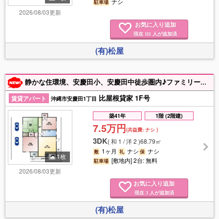
ナシ
駐車場
2026/08/03更新
お気に入り追加
現在
人が追加済
111
(有)松屋
静かな住環境、安慶田小、安慶田中徒歩圏内♪ファミリー世帯向け！
比屋根貸家 1F号
賃貸アパート
沖縄市安慶田1丁目
築41年
1階 (2階建)
7.5万円
(共益費:
ナシ
)
3DK
(
和 1 / 洋 2
)
68.79㎡
1ヶ月
ナシ
ナシ
敷
礼
保
1枚
[敷地内] 2台: 無料
駐車場
2026/08/03更新
お気に入り追加
現在
人が追加済
3
(有)松屋