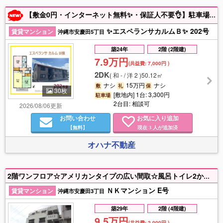
【敷金0円・インターネット無料✨・保証人不要👌】駐車場２台目相談可😊エアコン＋照明付き✨【WEB申込対応(個人名義の場合)】【諸費用のご案内は備考欄に😊】
✨エスペランサカルムＢ✨ 202号
賃貸マンション
沖縄市安慶田5丁目
築24年
2階 (2階建)
7.9万円
(共益費:
7,000円
)
2DK
(
和 - / 洋 2
)
50.12㎡
ナシ
15万円
ナシ
敷
礼
保
30枚
[敷地内] 1台: 3,300円
駐車場
2台目: 相談可
2026/08/06更新
お問い合わせ
お気に入り追加
【無料】
現在
人が追加済
3
オハナ不動産
2階ワンフロア☆アメリカンタイプの広い間取☆風呂トイレ2か所☆オール洋間☆2面ベランダで風通しも◎ ※間取りや写真が実際と異なる場合は現況優先します
ＮＫマンション E号
賃貸マンション
沖縄市安慶田3丁目
築29年
2階 (4階建)
9.5万円
(共益費:
2,000円
)