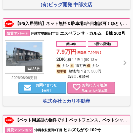
(有)ビッグ開発 中部支店
【9/5入居開始】ネット無料＆駐車場2台目相談可！ゆとりある50.12㎡の2DKで、和室6帖・洋室6帖・DK9帖の使いやすい間取り。最上階の2階部分、バス・トイレ別、室内洗濯機置場、洗面台、エアコン、居室照明、シューズボックス、バルコニー付きで、ふたり暮らしや子育て世帯にもおすすめです。 毎日のお買い物に便利なマックスバリュまで約282m、新垣病院まで約601m、ファミリーマートまで約663m、コザ信用金庫まで約771m。沖縄照屋郵便局も約1,203mで生活利便性も良好です。 敷金なしで初期費用を抑えやすく、駐車場は1台月額3,300円、2台目も月額3,300円で相談可能。広さ・設備・生活環境を重視する方は要チェックです。 お部屋探しはヒカリ不動産まで＊迅速・親切・丁寧に対応いたします＊
エスペランサ・カルム B棟 202号
賃貸アパート
沖縄市安慶田5丁目
築24年
2階 (2階建)
7.9万円
(共益費:
7,000円
)
2DK
(
和 1 / 洋 1
)
50.12㎡
ナシ
15万円
ナシ
敷
礼
保
35枚
[敷地内] 1台: 3,300円
駐車場
2台目: 相談可
2026/08/06更新
お問い合わせ
お気に入り追加
【無料】
現在
人が追加済
19
株式会社ヒカリ不動産
【ペット同居型の物件です】ペットフェンス、ペットシャワー、クッションフロアとペット用設備あり♪インターネット無料（Wi-Fi対応）、ガス衣類乾燥機、エアコン、ビルトインコンロ付きと設備充実♪ その他、気になる点がございましたら沖創建設中部支店 098-938-7888 までお気軽にお問い合わせください
ヒルズちがや 102号
賃貸マンション
沖縄市安慶田3丁目