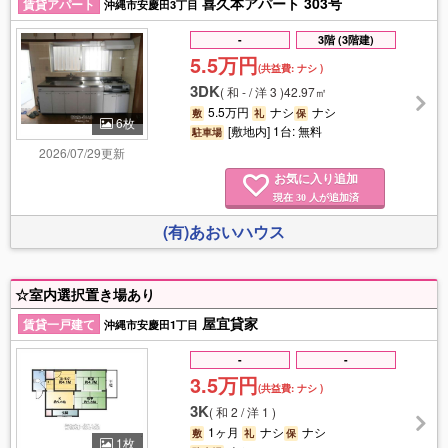
喜久本アパート 303号
賃貸アパート
沖縄市安慶田3丁目
-
3階 (3階建)
5.5万円
(共益費:
ナシ
)
3DK
(
和 - / 洋 3
)
42.97㎡
5.5万円
ナシ
ナシ
敷
礼
保
6枚
[敷地内] 1台: 無料
駐車場
2026/07/29更新
お気に入り追加
現在
人が追加済
30
(有)あおいハウス
☆室内選択置き場あり
屋宜貸家
賃貸一戸建て
沖縄市安慶田1丁目
-
-
3.5万円
(共益費:
ナシ
)
3K
(
和 2 / 洋 1
)
1ヶ月
ナシ
ナシ
敷
礼
保
1枚