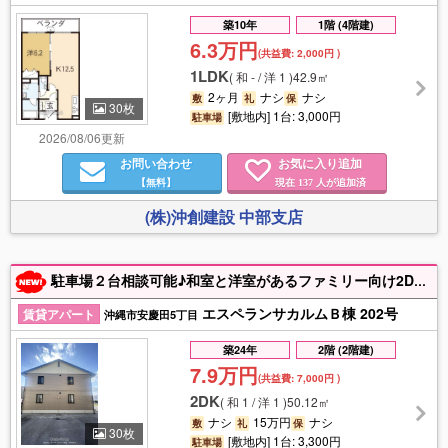
築10年
1階 (4階建)
6.3万円
(共益費:
2,000円
)
1LDK
(
和 - / 洋 1
)
42.9㎡
2ヶ月
ナシ
ナシ
敷
礼
保
30枚
[敷地内] 1台: 3,000円
駐車場
2026/08/06更新
お問い合わせ
お気に入り追加
【無料】
現在
人が追加済
137
(株)沖創建設 中部支店
駐車場２台相談可能♪和室と洋室があるファミリー向け2DK！南向きで陽当たり良し◎静かな住環境＆スーパー近くで生活利便性良し◎【初期費用等の詳細は下記備考をご確認下さい】＃8月下旬退去予定⇒9月中旬入居可能予定
エスペランサカルムＢ棟 202号
賃貸アパート
沖縄市安慶田5丁目
築24年
2階 (2階建)
7.9万円
(共益費:
7,000円
)
2DK
(
和 1 / 洋 1
)
50.12㎡
ナシ
15万円
ナシ
敷
礼
保
30枚
[敷地内] 1台: 3,300円
駐車場