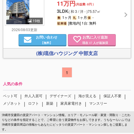
11万円
(共益費:
0円
)
3LDK
(
和 3 / 洋 -
)
75.57㎡
1ヶ月
1ヶ月
-
敷
礼
保
19枚
[敷地内] 1台: 無料
駐車場
2026/08/03更新
お問い合わせ
お気に入り追加
【無料】
現在
人が追加済
17
(株)琉信ハウジング 中部支店
1
人気の条件
｜
｜
｜
｜
｜
ペット可
外人入居可
デザイナーズ
海が見える
保証人不要
｜
｜
｜
｜
メゾネット
ロフト
新築
家具家電付き
マンスリー
沖縄市安慶田の賃貸アパート・マンション情報。エリア・モノレール駅・家賃・間取り・こだわ
りなどの条件を指定することで、ご希望に合う賃貸物件をお探しできます。うちなーらいふでは
沖縄市安慶田周辺の情報からあなたにピッタリの賃貸アパート・マンション探しをご提案しま
す。