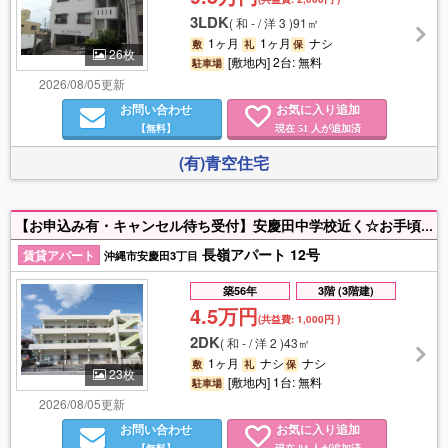
3LDK
(
和 - / 洋 3
)
91㎡
1ヶ月
1ヶ月
ナシ
敷
礼
保
26枚
[敷地内] 2台: 無料
駐車場
2026/08/05更新
お問い合わせ
お気に入り追加
【無料】
現在
人が追加済
51
(有)青空住宅
【お申込み有・キャンセル待ち受付】安慶田中学校近く☆お手頃物件☆エアコン1台有（使用貸借）スーパーやコンビニ近くで生活便利♪タウンプラザかねひでまで徒歩6分の立地！ ※写真や間取りが実際と異なる場合は現況優先いたします
長嶺アパート 12号
賃貸アパート
沖縄市安慶田3丁目
築56年
3階 (3階建)
4.5万円
(共益費:
1,000円
)
2DK
(
和 - / 洋 2
)
43㎡
1ヶ月
ナシ
ナシ
敷
礼
保
23枚
[敷地内] 1台: 無料
駐車場
2026/08/05更新
お問い合わせ
お気に入り追加
【無料】
現在
人が追加済
84