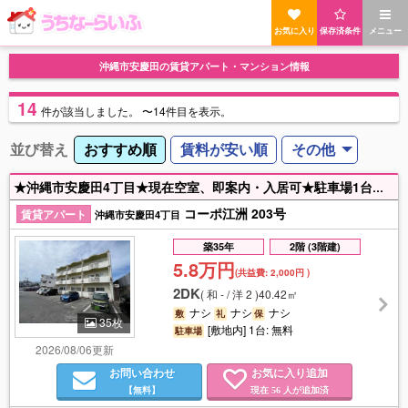
お気に入り
保存済条件
メニュー
沖縄市安慶田の賃貸アパート・マンション情報
14
件
が該当しました。
〜14件目を表示。
並び替え
おすすめ順
賃料が安い順
その他
★沖縄市安慶田4丁目★現在空室、即案内・入居可★駐車場1台のみ。2台目不可です★近隣スーパーや百均あるのでお買い物便利★バストイレ一緒でお掃除楽々★お急ぎ対応の方は恐れ入りますがお電話にてご連絡お願い致します☎983-9600
コーポ江洲 203号
賃貸アパート
沖縄市安慶田4丁目
築35年
2階 (3階建)
5.8万円
(共益費:
2,000円
)
2DK
(
和 - / 洋 2
)
40.42㎡
ナシ
ナシ
ナシ
敷
礼
保
35枚
[敷地内] 1台: 無料
駐車場
2026/08/06更新
お問い合わせ
お気に入り追加
【無料】
現在
人が追加済
56