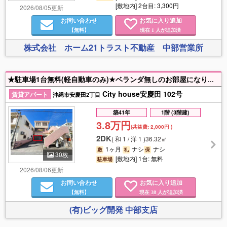
[敷地内] 2台目: 3,300円
2026/08/05更新
お問い合わせ
お気に入り追加
【無料】
現在
人が追加済
1
株式会社 ホーム21トラスト不動産 中部営業所
★駐車場1台無料(軽自動車のみ)★ベランダ無しのお部屋になります★お手頃お家賃が魅力的★1階のお部屋なので移動や出入りが楽々★幅広い活用が出来る和室あり★お急ぎ対応の方は恐れ入りますがお電話にてご連絡お願い致します☎983-9600
City house安慶田 102号
賃貸アパート
沖縄市安慶田2丁目
築41年
1階 (3階建)
3.8万円
(共益費:
2,000円
)
2DK
(
和 1 / 洋 1
)
36.32㎡
1ヶ月
ナシ
ナシ
敷
礼
保
30枚
[敷地内] 1台: 無料
駐車場
2026/08/06更新
お問い合わせ
お気に入り追加
【無料】
現在
人が追加済
38
(有)ビッグ開発 中部支店