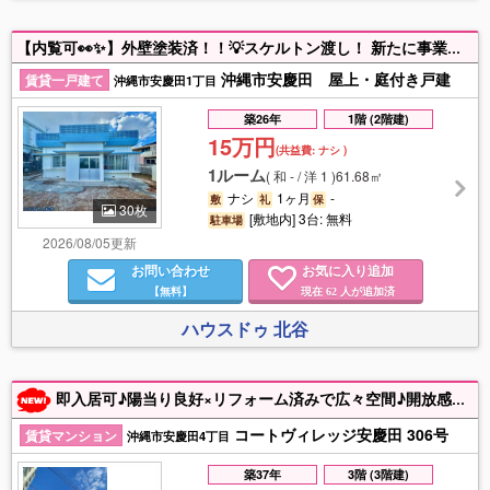
【内覧可👀✨】外壁塗装済！！💡スケルトン渡し！ 新たに事業をスタートさせたい方にぴったりの物件です！こども園や学童👧デイサービスなど地域に寄り添う用途にも最適👍✨レイアウトの自由度が高くイメージ通りの空間づくりが可能です！サロンやオフィスなど他業種での活用も大歓迎🍀ぜひ一度ご内覧くださいませ！（■事業用としてご利用の際は、別途、保証金5ヶ月分必要になります。）
沖縄市安慶田 屋上・庭付き戸建
賃貸一戸建て
沖縄市安慶田1丁目
築26年
1階 (2階建)
15万円
(共益費:
ナシ
)
1ルーム
(
和 - / 洋 1
)
61.68㎡
ナシ
1ヶ月
-
敷
礼
保
30枚
[敷地内] 3台: 無料
駐車場
2026/08/05更新
お問い合わせ
お気に入り追加
【無料】
現在
人が追加済
62
ハウスドゥ 北谷
即入居可♪陽当り良好×リフォーム済みで広々空間♪開放感あふれる快適住まい(*^^*)お問い合わせお待ちしております♪
コートヴィレッジ安慶田 306号
賃貸マンション
沖縄市安慶田4丁目
築37年
3階 (3階建)