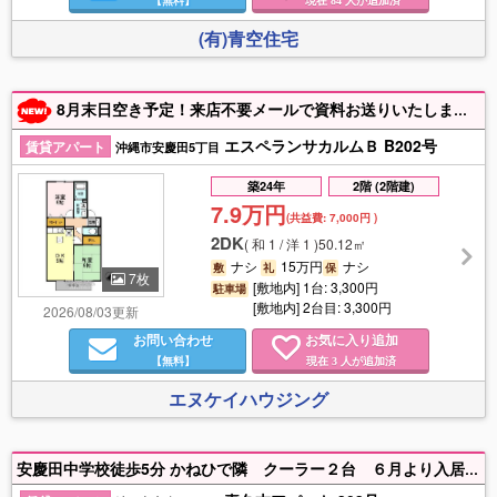
(有)青空住宅
8月末日空き予定！来店不要メールで資料お送りいたします。WEB申し込み可能です。申込受付中です。
エスペランサカルムＢ B202号
賃貸アパート
沖縄市安慶田5丁目
築24年
2階 (2階建)
7.9万円
(共益費:
7,000円
)
2DK
(
和 1 / 洋 1
)
50.12㎡
ナシ
15万円
ナシ
敷
礼
保
7枚
[敷地内] 1台: 3,300円
駐車場
[敷地内] 2台目: 3,300円
2026/08/03更新
お問い合わせ
お気に入り追加
【無料】
現在
人が追加済
3
エヌケイハウジング
安慶田中学校徒歩5分 かねひで隣 クーラー２台 ６月より入居可能 駐車場２台目5.000円