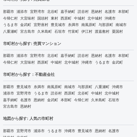
那覇市
浦添市
宜野湾市
北谷町
嘉手納町
読谷村
恩納村
名護市
本部町
今帰仁村
大宜味村
国頭村
東村
西原町
中城村
北中城村
沖縄市
うるま市
金武町
宜野座村
豊見城市
糸満市
南風原町
与那原町
南城市
八重瀬町
宮古島市
久米島町
石垣市
竹富町
伊江村
渡嘉敷村
粟国村
市町村から探す: 売買マンション
那覇市
浦添市
宜野湾市
北谷町
嘉手納町
読谷村
恩納村
名護市
本部町
今帰仁村
大宜味村
西原町
中城村
北中城村
沖縄市
うるま市
金武町
市町村から探す：不動産会社
那覇市
豊見城市
糸満市
南風原町
南城市
与那原町
八重瀬町
沖縄市
浦添市
宜野湾市
うるま市
読谷村
西原町
北谷町
中城村
北中城村
嘉手納町
名護市
恩納村
金武町
本部町
今帰仁村
久米島町
石垣市
宮古島市
恩納村
地図から探す: 人気の市町村
那覇市
宜野湾市
浦添市
うるま市
沖縄市
豊見城市
恩納村
名護市