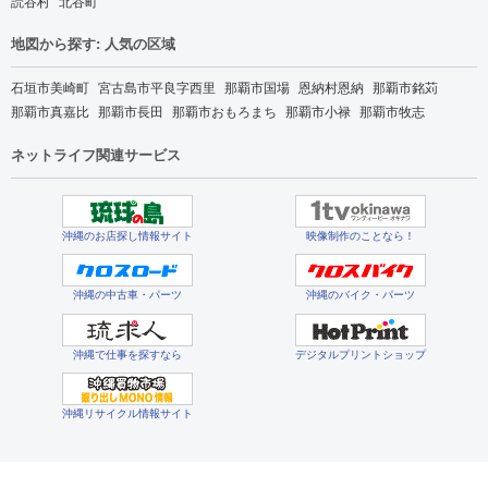
読谷村
北谷町
地図から探す: 人気の区域
石垣市美崎町
宮古島市平良字西里
那覇市国場
恩納村恩納
那覇市銘苅
那覇市真嘉比
那覇市長田
那覇市おもろまち
那覇市小禄
那覇市牧志
ネットライフ関連サービス
沖縄のお店探し情報サイト
映像制作のことなら！
沖縄の中古車・パーツ
沖縄のバイク・パーツ
沖縄で仕事を探すなら
デジタルプリントショップ
沖縄リサイクル情報サイト