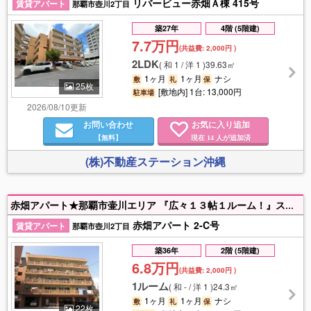
リバービュー赤畑Ａ棟 415号
賃貸アパート
那覇市壺川2丁目
築27年
4階 (5階建)
7.7万円
(共益費:
2,000円
)
2LDK
(
和 1 / 洋 1
)
39.63㎡
1ヶ月
1ヶ月
ナシ
敷
礼
保
25枚
[敷地内] 1台: 13,000円
駐車場
2026/08/10更新
お問い合わせ
お気に入り追加
【無料】
現在
人が追加済
14
(株)不動産ステーション沖縄
赤畑アパート★那覇市壷川エリア 『広々１３帖１ルーム！』スーパー・コンビニ徒歩３分！駅へも徒歩圏内の便利な立地！ リーズナブルなお家賃で一人暮らしにおススメです♪
赤畑アパート 2-C号
賃貸アパート
那覇市壺川2丁目
築36年
2階 (5階建)
6.8万円
(共益費:
2,000円
)
1ルーム
(
和 - / 洋 1
)
24.3㎡
1ヶ月
1ヶ月
ナシ
敷
礼
保
22枚