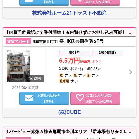
【無料】
現在
人が追加済
1
株式会社ホーム21トラスト不動産
【内覧予約電話にて受付開始！★内覧せずにお申し込み可能】 ゆいレール壷川駅まで徒歩7分♪ スーパー徒歩２分・コンビニまで徒歩１分
壷川K氏共同住宅 2F号
賃貸アパート
那覇市壺川1丁目
築31年
2階 (4階建)
6.5万円
(共益費:
ナシ
)
2DK
(
和 2 / 洋 -
)
58.35㎡
ナシ
ナシ
ナシ
敷
礼
保
29枚
ナシ
駐車場
2026/08/10更新
お問い合わせ
お気に入り追加
【無料】
現在
人が追加済
73
(株)CUBE
リバービュー赤畑Ａ棟★那覇市壷川エリア 『駐車場有り★２ＬＤＫ！』駅へ徒歩７分！スーパー・コンビニ近くで便利！バストイレ別！ 和室をお探しの方にオススメしたい和洋タイプ！ぜひ一度ご覧ください♪