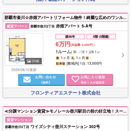
那覇市壷川☆赤畑アパートリフォーム物件！綺麗な広めのワンルーム☆角部屋ベランダも広めになっております！エアコン付き、バストイレ別、独立洗面台付☆
赤畑アパート 5-A号
賃貸アパート
那覇市壺川2丁目
築36年
5階 (5階建)
6万円
(共益費:
2,000円
)
1ルーム
(
和 - / 洋 1
)
28.1㎡
1ヶ月
1ヶ月
-
敷
礼
保
20枚
[敷地内] 1台: 13,000円
駐車場
2026/08/10更新
お問い合わせ
お気に入り追加
【無料】
現在
人が追加済
5
フロンティアエステート株式会社
≪分譲マンション賃貸≫モノレール壺川駅目の前の好立地！スーパー、コンビニ、徒歩圏内！移動もお買い物も便利なエリアです！
賃貸マンション
ワイズシティ壺川ステーション 302号
那覇市壺川3丁目