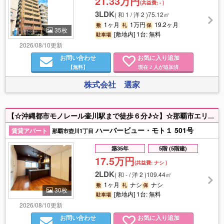
21.33万円
(共益費:
-
)
3LDK
(
和 1 / 洋 2
)
75.12㎡
1ヶ月
1万円
19.2ヶ月
敷
礼
保
35枚
[敷地内] 1台: 無料
駐車場
2026/08/10更新
お問い合わせ
お気に入り追加
【無料】
現在
人が追加済
2
株式会社 選家
【☆沖縄都市モノレール壷川駅まで徒歩６分♪☆】☆那覇市エリアで新生活を始めてみませんか？縦列区画に車両２台駐車可能♪お問い合わせはホーム２１トラスト不動産まで♪お気軽にお問い合わせ下さい♪お早目に♪☆
ハーバービュー・モト１ 501号
賃貸アパート
那覇市壺川1丁目
築35年
5階 (5階建)
17.5万円
(共益費:
ナシ
)
2LDK
(
和 - / 洋 2
)
109.44㎡
1ヶ月
ナシ
ナシ
敷
礼
保
30枚
[敷地内] 1台: 無料
駐車場
2026/08/10更新
お問い合わせ
お気に入り追加