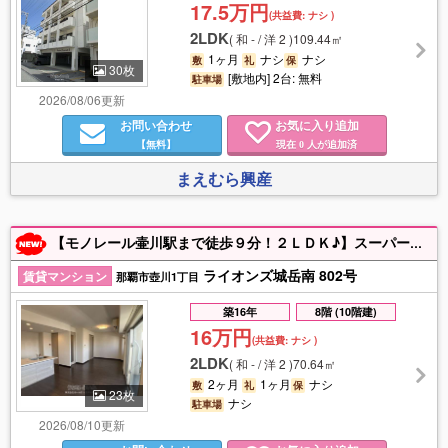
17.5万円
(共益費:
ナシ
)
2LDK
(
和 - / 洋 2
)
109.44㎡
1ヶ月
ナシ
ナシ
敷
礼
保
30枚
[敷地内] 2台: 無料
駐車場
2026/08/06更新
お問い合わせ
お気に入り追加
【無料】
現在
人が追加済
0
まえむら興産
【モノレール壷川駅まで徒歩９分！２ＬＤＫ♪】スーパー・コンビニまで徒歩5分圏内☆人気の対面キッチン☆マンション前に公園あり☆ファミリーにおすすめ☆オートロックで安心☆浴室乾燥機☆分譲マンションの１室♪
ライオンズ城岳南 802号
賃貸マンション
那覇市壺川1丁目
築16年
8階 (10階建)
16万円
(共益費:
ナシ
)
2LDK
(
和 - / 洋 2
)
70.64㎡
2ヶ月
1ヶ月
ナシ
敷
礼
保
23枚
ナシ
駐車場
2026/08/10更新