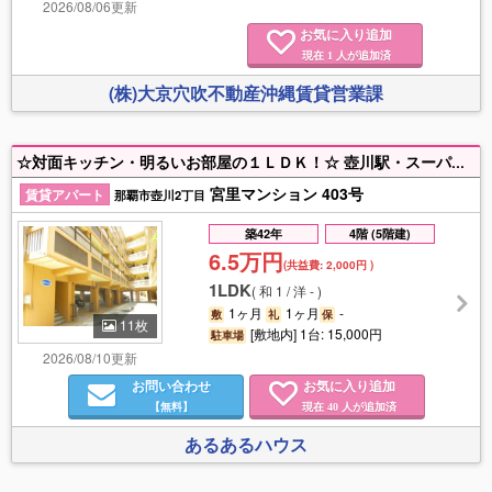
2026/08/06更新
お気に入り追加
現在
人が追加済
1
(株)大京穴吹不動産沖縄賃貸営業課
☆対面キッチン・明るいお部屋の１ＬＤＫ！☆ 壺川駅・スーパー・コンビニ・奥武山公園近く生活に便利！
宮里マンション 403号
賃貸アパート
那覇市壺川2丁目
築42年
4階 (5階建)
6.5万円
(共益費:
2,000円
)
1LDK
(
和 1 / 洋 -
)
1ヶ月
1ヶ月
-
敷
礼
保
11枚
[敷地内] 1台: 15,000円
駐車場
2026/08/10更新
お問い合わせ
お気に入り追加
【無料】
現在
人が追加済
40
あるあるハウス