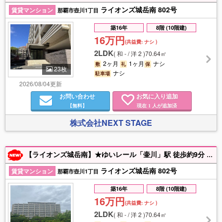
ライオンズ城岳南 802号
賃貸マンション
那覇市壺川1丁目
築16年
8階 (10階建)
16万円
(共益費:
ナシ
)
2LDK
(
和 - / 洋 2
)
70.64㎡
2ヶ月
1ヶ月
ナシ
敷
礼
保
23枚
ナシ
駐車場
2026/08/04更新
お問い合わせ
お気に入り追加
【無料】
現在
人が追加済
1
株式会社NEXT STAGE
【ライオンズ城岳南】★ゆいレール「壷川」駅 徒歩約9分 通勤、通学に便利な立地！★目の前は公園で8階のお部屋、開放感ある広々2LDK！★マックスバリューやコンビニも近く、城岳小も徒歩圏内！
ライオンズ城岳南 802号
賃貸マンション
那覇市壺川1丁目
築16年
8階 (10階建)
16万円
(共益費:
ナシ
)
2LDK
(
和 - / 洋 2
)
70.64㎡