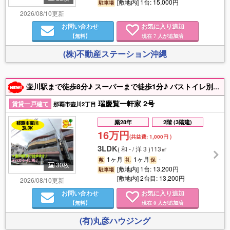
[敷地内] 1台: 15,000円
駐車場
2026/08/10更新
お問い合わせ
お気に入り追加
【無料】
現在
人が追加済
7
(株)不動産ステーション沖縄
壷川駅まで徒歩8分♪ スーパーまで徒歩1分♪ バストイレ別♪ 駐車場複数可能♪ お気軽にお問い合わせ下さい。※民泊不可
瑞慶覧一軒家 2号
賃貸一戸建て
那覇市壺川2丁目
築28年
2階 (3階建)
16万円
(共益費:
1,000円
)
3LDK
(
和 - / 洋 3
)
113㎡
1ヶ月
1ヶ月
-
敷
礼
保
30枚
[敷地内] 1台: 13,200円
駐車場
[敷地内] 2台目: 13,200円
2026/08/10更新
お問い合わせ
お気に入り追加
【無料】
現在
人が追加済
0
(有)丸彦ハウジング