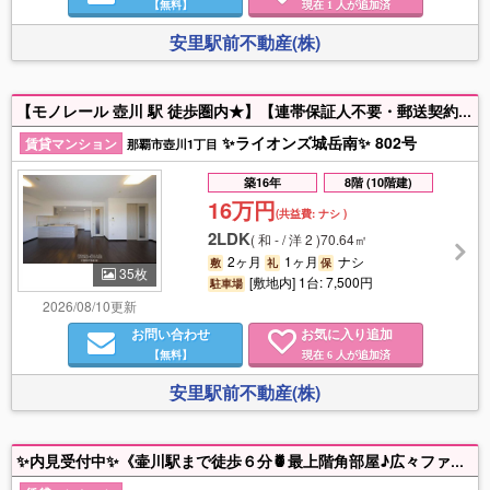
【無料】
現在
人が追加済
1
安里駅前不動産(株)
【モノレール 壺川 駅 徒歩圏内★】【連帯保証人不要・郵送契約ok・分譲マンション★】☆グーグル口コミ評価５つ星店☆ 良いお部屋をわかりやすく掲載することを心がけております。初めてお部屋探しをするお客様でも安心してお選びいただけます。気になるお部屋がございましたらお気軽にご相談下さい😊🐇🚗✨
✨ライオンズ城岳南✨ 802号
賃貸マンション
那覇市壺川1丁目
築16年
8階 (10階建)
16万円
(共益費:
ナシ
)
2LDK
(
和 - / 洋 2
)
70.64㎡
2ヶ月
1ヶ月
ナシ
敷
礼
保
35枚
[敷地内] 1台: 7,500円
駐車場
2026/08/10更新
お問い合わせ
お気に入り追加
【無料】
現在
人が追加済
6
安里駅前不動産(株)
✨内見受付中✨《壷川駅まで徒歩６分🍍最上階角部屋♪広々ファミリータイプ２ＬＤＫ♪各部屋収納いっぱいん🍍駐車場２台目可能!(^◎^)!嬉しいネット無料♪システム対面キッチン♪ＢＴ別・室内洗濯機♪ガス乾燥機♪敷金礼金ナシ♪住環境・利便性良いです♪》忙しく現地でのご案内が難しく、お時間が取れない方はリモートでのご案内も可能です♪不動産のご相談事は大小関わらずお気軽にお問合せください(◎^^◎)