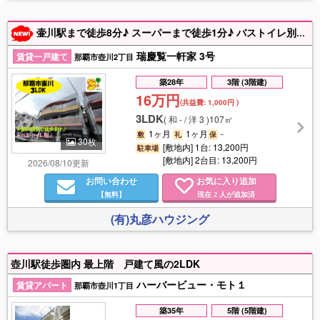
壷川駅まで徒歩8分♪ スーパーまで徒歩1分♪ バストイレ別♪ 駐車場複数可能♪ お気軽にお問い合わせ下さい。※民泊不可
瑞慶覧一軒家 3号
賃貸一戸建て
那覇市壺川2丁目
築28年
3階 (3階建)
16万円
(共益費:
1,000円
)
3LDK
(
和 - / 洋 3
)
107㎡
1ヶ月
1ヶ月
-
敷
礼
保
30枚
[敷地内] 1台: 13,200円
駐車場
[敷地内] 2台目: 13,200円
2026/08/10更新
お問い合わせ
お気に入り追加
【無料】
現在
人が追加済
2
(有)丸彦ハウジング
壺川駅徒歩圏内 最上階 戸建て風の2LDK
ハーバービュー・モト１
賃貸アパート
那覇市壺川1丁目
築35年
5階 (5階建)