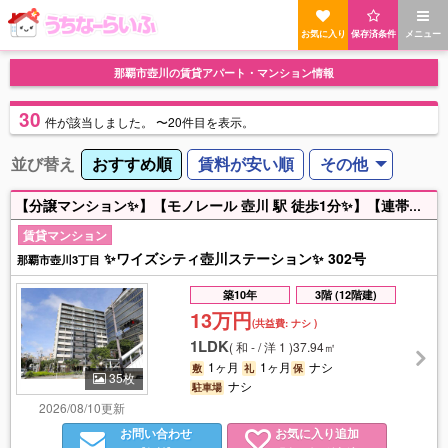
お気に入り
保存済条件
メニュー
那覇市壺川の賃貸アパート・マンション情報
30
件
が該当しました。
〜20件目を表示。
並び替え
おすすめ順
賃料が安い順
その他
【分譲マンション✨】【モノレール 壺川 駅 徒歩1分✨】【連帯保証人不要・郵送契約可✨】☆グーグル口コミ評価５つ星店☆ 良いお部屋をわかりやすく掲載することを心がけております。初めてお部屋探しをするお客様でも安心してお選びいただけます。気になるお部屋がございましたらお気軽にご相談下さい☆😊🐇🚗🌈✨
賃貸マンション
✨ワイズシティ壺川ステーション✨ 302号
那覇市壺川3丁目
築10年
3階 (12階建)
13万円
(共益費:
ナシ
)
1LDK
(
和 - / 洋 1
)
37.94㎡
1ヶ月
1ヶ月
ナシ
敷
礼
保
35枚
ナシ
駐車場
2026/08/10更新
お問い合わせ
お気に入り追加