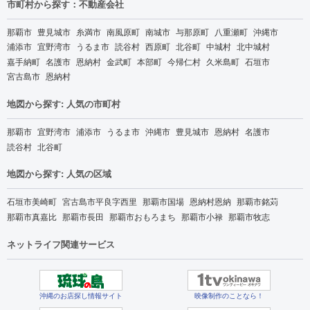
市町村から探す：不動産会社
那覇市
豊見城市
糸満市
南風原町
南城市
与那原町
八重瀬町
沖縄市
浦添市
宜野湾市
うるま市
読谷村
西原町
北谷町
中城村
北中城村
嘉手納町
名護市
恩納村
金武町
本部町
今帰仁村
久米島町
石垣市
宮古島市
恩納村
地図から探す: 人気の市町村
那覇市
宜野湾市
浦添市
うるま市
沖縄市
豊見城市
恩納村
名護市
読谷村
北谷町
地図から探す: 人気の区域
石垣市美崎町
宮古島市平良字西里
那覇市国場
恩納村恩納
那覇市銘苅
那覇市真嘉比
那覇市長田
那覇市おもろまち
那覇市小禄
那覇市牧志
ネットライフ関連サービス
沖縄のお店探し情報サイト
映像制作のことなら！