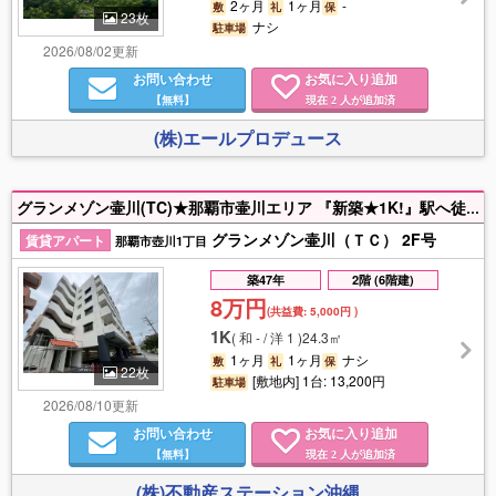
2ヶ月
1ヶ月
-
敷
礼
保
23枚
ナシ
駐車場
2026/08/02更新
お問い合わせ
お気に入り追加
【無料】
現在
人が追加済
2
(株)エールプロデュース
グランメゾン壷川(TC)★那覇市壷川エリア 『新築★1K!』駅へ徒歩9分!駐車場有り!ネット無料!オートロック完備! 商業施設が充実している便利なエリア!一人暮らしにピッタリのお部屋です♪
グランメゾン壷川（ＴＣ） 2F号
賃貸アパート
那覇市壺川1丁目
築47年
2階 (6階建)
8万円
(共益費:
5,000円
)
1K
(
和 - / 洋 1
)
24.3㎡
1ヶ月
1ヶ月
ナシ
敷
礼
保
22枚
[敷地内] 1台: 13,200円
駐車場
2026/08/10更新
お問い合わせ
お気に入り追加
【無料】
現在
人が追加済
2
(株)不動産ステーション沖縄