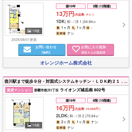
築10年
3階 (12階建)
13万円
(共益費:
ナシ
)
1DK
(
和 - / 洋 1
)
34.94㎡
1ヶ月
1ヶ月
-
敷
礼
保
19枚
ナシ
駐車場
2026/08/01更新
お問い合わせ
お気に入り追加
【無料】
現在
人が追加済
0
オレンジホーム株式会社
壺川駅まで徒歩９分・対面式システムキッチン・ＬＤＫ約２１．４畳・２４時間ゴミ出し可能・分譲マンションの１室です！ぜひご見学下さい！
ライオンズ城岳南 802号
賃貸マンション
那覇市壺川1丁目
築16年
8階 (10階建)
16万円
(共益費:
10,000円
)
2LDK
(
和 - / 洋 2
)
70.64㎡
2ヶ月
1ヶ月
ナシ
敷
礼
保
14枚
ナシ
駐車場