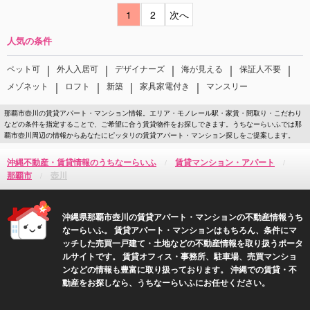
1
2
次へ
人気の条件
｜
｜
｜
｜
｜
ペット可
外人入居可
デザイナーズ
海が見える
保証人不要
｜
｜
｜
｜
メゾネット
ロフト
新築
家具家電付き
マンスリー
那覇市壺川の賃貸アパート・マンション情報。エリア・モノレール駅・家賃・間取り・こだわり
などの条件を指定することで、ご希望に合う賃貸物件をお探しできます。うちなーらいふでは那
覇市壺川周辺の情報からあなたにピッタリの賃貸アパート・マンション探しをご提案します。
沖縄不動産・賃貸情報のうちなーらいふ
賃貸マンション・アパート
那覇市
壺川
沖縄県那覇市壺川の賃貸アパート・マンションの不動産情報うち
なーらいふ。 賃貸アパート・マンションはもちろん、条件にマ
ッチした売買一戸建て・土地などの不動産情報を取り扱うポータ
ルサイトです。 賃貸オフィス・事務所、駐車場、売買マンショ
ンなどの情報も豊富に取り扱っております。 沖縄での賃貸・不
動産をお探しなら、うちなーらいふにお任せください。