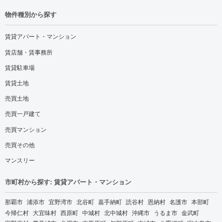
物件種別から探す
賃貸アパート・マンション
賃店舗・賃事務所
賃貸駐車場
賃貸土地
売買土地
売買一戸建て
売買マンション
売買その他
マンスリー
市町村から探す: 賃貸アパート・マンション
那覇市
浦添市
宜野湾市
北谷町
嘉手納町
読谷村
恩納村
名護市
本部町
今帰仁村
大宜味村
西原町
中城村
北中城村
沖縄市
うるま市
金武町