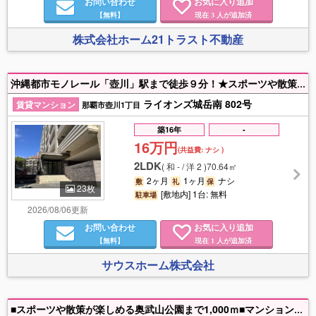
お問い合わせ
お気に入り追加
【無料】
現在
人が追加済
3
株式会社ホーム21トラスト不動産
沖縄都市モノレール「壺川」駅まで徒歩９分！★スポーツや散策が楽しめる奥武山公園まで1000ｍ★マンション前に公園があり、緑豊かな立地です(*'ω'*)！
ライオンズ城岳南 802号
賃貸マンション
那覇市壺川1丁目
築16年
-
16万円
(共益費:
ナシ
)
2LDK
(
和 - / 洋 2
)
70.64㎡
2ヶ月
1ヶ月
ナシ
敷
礼
保
23枚
[敷地内] 1台: 無料
駐車場
2026/08/06更新
お問い合わせ
お気に入り追加
【無料】
現在
人が追加済
1
サウスホーム株式会社
■スポーツや散策が楽しめる奥武山公園まで1,000ｍ■マンション前に公園があり、緑豊かな立地です！！ サンエーＶ２１つぼがわ食品館 3.8 (244)まで300m／ザ・ビッグエクスプレス壺川店まで280m／A-プライス 那覇店まで350m／タウンプラザかねひで 壺川店まで700m／ドン・キホーテ 那覇壺川店まで930m／那覇中央郵便局まで450m／沖縄県立図書館まで1100m／那覇地方法務局まで850m