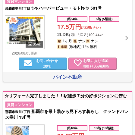
賃貸マンション
✨✨ハーバービュー・モトⅠ✨✨ 501号
那覇市壺川1丁目
築34年
5階 (5階建)
17.5万円
(共益費:
ナシ
)
2LDK
(
和 - / 洋 2
)
109.44㎡
1ヶ月
ナシ
ナシ
敷
礼
保
35枚
[敷地内] 1台: 無料
駐車場
2026/08/05更新
お問い合わせ
お気に入り追加
【無料】
現在
人が追加済
14
パイン不動産
☆リフォーム完了しました！！駅徒歩７分の好ポジションに佇むグランドパレス壺川１３階。７５．１２㎡の３ＬＤＫ、１７帖ＬＤＫを中心に家族が自然と集う開放的な設計。最上階ならではの風と眺望、都市ガス・駐車場無料など嬉しい条件も充実。都市部の利便性を享受しながら、住まいではゆったりとした時間を過ごせる住環境。通勤・通学にも便利な立地!
賃貸マンション
那覇市を最上階から見下ろす暮らし グランドパレ
那覇市壺川1丁目
ス壷川 13F号
築18年
13階 (13階建)