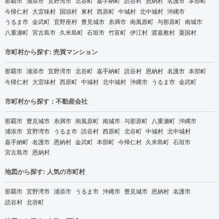
那覇市
浦添市
宜野湾市
北谷町
嘉手納町
読谷村
恩納村
名護市
本部町
今帰仁村
大宜味村
国頭村
東村
西原町
中城村
北中城村
沖縄市
うるま市
金武町
宜野座村
豊見城市
糸満市
南風原町
与那原町
南城市
八重瀬町
宮古島市
久米島町
石垣市
竹富町
伊江村
渡嘉敷村
粟国村
市町村から探す: 売買マンション
那覇市
浦添市
宜野湾市
北谷町
嘉手納町
読谷村
恩納村
名護市
本部町
今帰仁村
大宜味村
西原町
中城村
北中城村
沖縄市
うるま市
金武町
市町村から探す：不動産会社
那覇市
豊見城市
糸満市
南風原町
南城市
与那原町
八重瀬町
沖縄市
浦添市
宜野湾市
うるま市
読谷村
西原町
北谷町
中城村
北中城村
嘉手納町
名護市
恩納村
金武町
本部町
今帰仁村
久米島町
石垣市
宮古島市
恩納村
地図から探す: 人気の市町村
那覇市
宜野湾市
浦添市
うるま市
沖縄市
豊見城市
恩納村
名護市
読谷村
北谷町