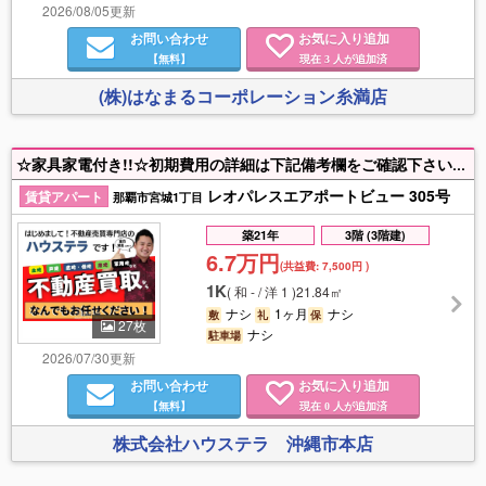
2026/08/05更新
お問い合わせ
お気に入り追加
【無料】
現在
人が追加済
3
(株)はなまるコーポレーション糸満店
☆家具家電付き!!☆初期費用の詳細は下記備考欄をご確認下さい☆付近物件もお探しの方は是非ハウステラまでご連絡ください♪【入居目安：10月中旬頃】
レオパレスエアポートビュー 305号
賃貸アパート
那覇市宮城1丁目
築21年
3階 (3階建)
6.7万円
(共益費:
7,500円
)
1K
(
和 - / 洋 1
)
21.84㎡
ナシ
1ヶ月
ナシ
敷
礼
保
27枚
ナシ
駐車場
2026/07/30更新
お問い合わせ
お気に入り追加
【無料】
現在
人が追加済
0
株式会社ハウステラ 沖縄市本店