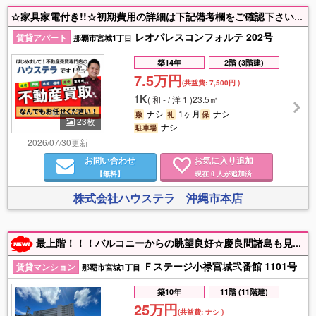
☆家具家電付き!!☆初期費用の詳細は下記備考欄をご確認下さい☆付近物件もお探しの方は是非ハウステラまでご連絡ください♪【入居目安：9月上旬頃】
レオパレスコンフォルテ 202号
賃貸アパート
那覇市宮城1丁目
築14年
2階 (3階建)
7.5万円
(共益費:
7,500円
)
1K
(
和 - / 洋 1
)
23.5㎡
ナシ
1ヶ月
ナシ
敷
礼
保
23枚
ナシ
駐車場
2026/07/30更新
お問い合わせ
お気に入り追加
【無料】
現在
人が追加済
0
株式会社ハウステラ 沖縄市本店
最上階！！！バルコニーからの眺望良好☆慶良間諸島も見えます☆青空広がる沖縄の空を毎日眺めながらご家族で新しいスタートに(*^▽^*)
Ｆステージ小禄宮城弐番館 1101号
賃貸マンション
那覇市宮城1丁目
築10年
11階 (11階建)
25万円
(共益費:
ナシ
)