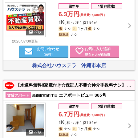
築21年
1階 (3階建)
6.3万円
(共益費:
7,500円
)
1K
(
和 - / 洋 1
)
21.84㎡
ナシ
1ヶ月
ナシ
敷
礼
保
27枚
ナシ
駐車場
2026/07/30更新
お問い合わせ
お気に入り追加
【無料】
現在
人が追加済
0
株式会社ハウステラ 沖縄市本店
【水道料無料‼家電付き☆保証人不要☆仲介手数料ナシ】 月額3,630円でインターネット(Wi-Fi)使い放題♪ 家具家電付きのお部屋で新生活をすぐに始められますよ☆ 土日祝祭日も営業してます‼お部屋探しはお任せ下さい‼ お問い合わせお待ちしております♪
エアポートビュー 305号
賃貸アパート
那覇市宮城1丁目
築21年
3階 (3階建)
6.7万円
(共益費:
7,500円
)
1K
(
和 - / 洋 1
)
21.84㎡
ナシ
1ヶ月
ナシ
敷
礼
保
27枚
ナシ
駐車場