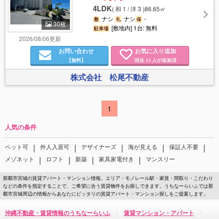
4LDK
(
和 1 / 洋 3
)
86.65㎡
ナシ
ナシ
-
敷
礼
保
30枚
[敷地内] 1台: 無料
駐車場
2026/08/06更新
お問い合わせ
お気に入り追加
【無料】
現在
人が追加済
13
株式会社 松尾不動産
1
人気の条件
｜
｜
｜
｜
｜
ペット可
外人入居可
デザイナーズ
海が見える
保証人不要
｜
｜
｜
｜
メゾネット
ロフト
新築
家具家電付き
マンスリー
那覇市宮城の賃貸アパート・マンション情報。エリア・モノレール駅・家賃・間取り・こだわり
などの条件を指定することで、ご希望に合う賃貸物件をお探しできます。うちなーらいふでは那
覇市宮城周辺の情報からあなたにピッタリの賃貸アパート・マンション探しをご提案します。
沖縄不動産・賃貸情報のうちなーらいふ
賃貸マンション・アパート