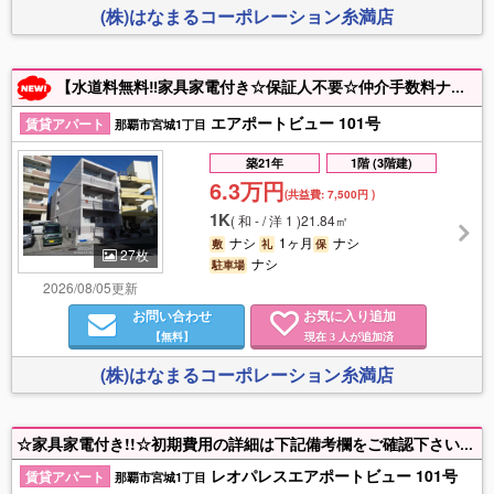
(株)はなまるコーポレーション糸満店
【水道料無料‼家具家電付き☆保証人不要☆仲介手数料ナシ】 月額3,630円でインターネット使い放題(Wi-Fi) 家具家電付きのお部屋ですぐに新生活が始められます‼ 初期費用のご相談ならお任せください☆ お問い合わせお待ちしてます☆
エアポートビュー 101号
賃貸アパート
那覇市宮城1丁目
築21年
1階 (3階建)
6.3万円
(共益費:
7,500円
)
1K
(
和 - / 洋 1
)
21.84㎡
ナシ
1ヶ月
ナシ
敷
礼
保
27枚
ナシ
駐車場
2026/08/05更新
お問い合わせ
お気に入り追加
【無料】
現在
人が追加済
3
(株)はなまるコーポレーション糸満店
☆家具家電付き!!☆初期費用の詳細は下記備考欄をご確認下さい☆付近物件もお探しの方は是非ハウステラまでご連絡ください♪【入居目安：10月中旬頃】
レオパレスエアポートビュー 101号
賃貸アパート
那覇市宮城1丁目