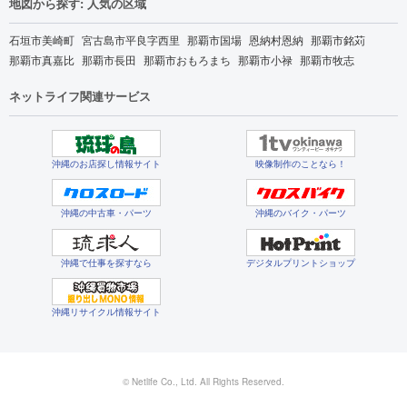
地図から探す: 人気の区域
石垣市美崎町
宮古島市平良字西里
那覇市国場
恩納村恩納
那覇市銘苅
那覇市真嘉比
那覇市長田
那覇市おもろまち
那覇市小禄
那覇市牧志
ネットライフ関連サービス
沖縄のお店探し情報サイト
映像制作のことなら！
沖縄の中古車・パーツ
沖縄のバイク・パーツ
沖縄で仕事を探すなら
デジタルプリントショップ
沖縄リサイクル情報サイト
© Netlife Co., Ltd. All Rights Reserved.