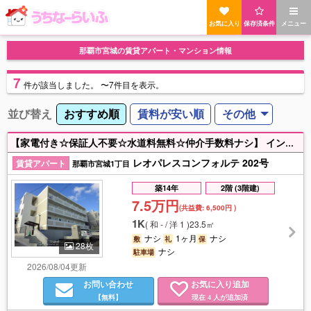
お気に入り
保存済条件
メニュー
那覇市宮城の賃貸アパート・マンション情報
7
件
が該当しました。
〜7件目を表示。
並び替え
おすすめ順
賃料が安い順
その他
【家電付き☆保証人不要☆水道料無料☆仲介手数料ナシ】 インターネット月額3,630円で使い放題(Wi-Fi) 家具家電付きのお部屋ですぐに新生活が始められます‼ 初期費用のご相談ならお任せください☆ お問い合わせお待ちしてます☆
レオパレスコンフォルテ 202号
賃貸アパート
那覇市宮城1丁目
築14年
2階 (3階建)
7.5万円
(共益費:
6,500円
)
1K
(
和 - / 洋 1
)
23.5㎡
ナシ
1ヶ月
ナシ
敷
礼
保
28枚
ナシ
駐車場
2026/08/04更新
お問い合わせ
お気に入り追加
【無料】
現在
人が追加済
4