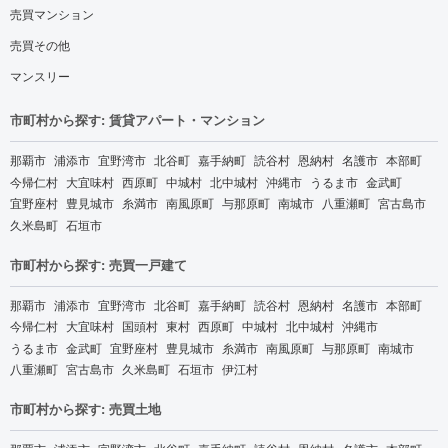
売買マンション
売買その他
マンスリー
市町村から探す: 賃貸アパート・マンション
那覇市
浦添市
宜野湾市
北谷町
嘉手納町
読谷村
恩納村
名護市
本部町
今帰仁村
大宜味村
西原町
中城村
北中城村
沖縄市
うるま市
金武町
宜野座村
豊見城市
糸満市
南風原町
与那原町
南城市
八重瀬町
宮古島市
久米島町
石垣市
市町村から探す: 売買一戸建て
那覇市
浦添市
宜野湾市
北谷町
嘉手納町
読谷村
恩納村
名護市
本部町
今帰仁村
大宜味村
国頭村
東村
西原町
中城村
北中城村
沖縄市
うるま市
金武町
宜野座村
豊見城市
糸満市
南風原町
与那原町
南城市
八重瀬町
宮古島市
久米島町
石垣市
伊江村
市町村から探す: 売買土地