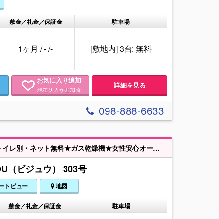
敷金／礼金／保証金
駐車場
1ヶ月
/
-
/
-
[敷地内] 3台: 無料
お気に入り追加
詳細を見る
現在
人が追加済
9
098-888-6633
【令和8年8月6日退去予定】★近隣駐車場有！！築浅物件空きでました★バストイレ別・ネット無料★ガス乾燥機★女性安心オートロック付き★近隣にはスーパー・コンビニ・ドラッグストアあります♪
OU（ビジュウ） 303号
ートビュー
地図
敷金／礼金／保証金
駐車場