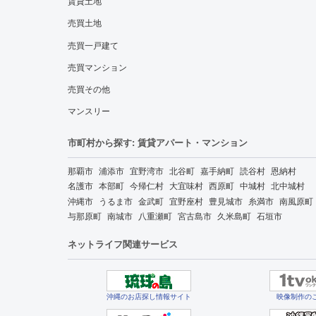
賃貸土地
売買土地
売買一戸建て
売買マンション
売買その他
マンスリー
市町村から探す: 賃貸アパート・マンション
那覇市
浦添市
宜野湾市
北谷町
嘉手納町
読谷村
恩納村
名護市
本部町
今帰仁村
大宜味村
西原町
中城村
北中城村
沖縄市
うるま市
金武町
宜野座村
豊見城市
糸満市
南風原町
与那原町
南城市
八重瀬町
宮古島市
久米島町
石垣市
ネットライフ関連サービス
沖縄のお店探し情報サイト
映像制作の