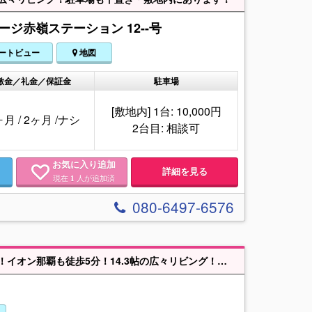
ージ赤嶺ステーション 12--号
ートビュー
地図
敷金／礼金／保証金
駐車場
[敷地内] 1台: 10,000円
ヶ月
/
2ヶ月
/
ナシ
2台目: 相談可
お気に入り追加
詳細を見る
現在
人が追加済
1
080-6497-6576
★内覧可★2階建ての3LDK！ファミリーにお勧め♪♪ゆいレール赤嶺駅徒歩6分！イオン那覇も徒歩5分！14.3帖の広々リビング！対面キッチンです♪エアコン付きで夏も涼しい♪※非設備システムキッチンで3つ口コンロ付きです！カラーモニターホンでお客様の顔が見れます♪脱衣所にガス衣類乾燥機＆室内物干し設置予定なので、雨の日のお洗濯も安心ですね！BS付きです！独立洗面台もありますよ♪浴槽もありますのでゆっくりお風呂に入れますね♪トイレは1階と2階にあるので家族が多い方も安心！★収納豊富★リビングに収納あり！キッチンの床下にも収納があるので、お荷物の多い方にもうれしいですね！2階の各お部屋にも収納ありますよ！