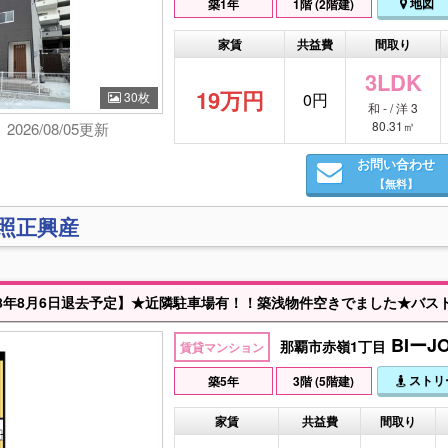
地図
築1年
1階 (2階建)
家賃
共益費
間取り
3LDK
19万円
30枚
0円
和 - / 洋 3
80.31㎡
2026/08/05更新
お問い合わせ
【無料】
)照正興産
BIーJ
那覇市赤嶺1丁目
賃貸マンション
ストリ
築5年
3階 (5階建)
家賃
共益費
間取り