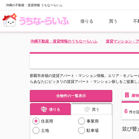
沖縄の不動産・賃貸情報 うちなーらいふ
借りる
買う
不
沖縄不動産・賃貸情報のうちなーらいふ
賃貸マンション・
那覇市赤嶺の賃貸アパート・マンション情報。エリア・モノレー
らあなたにピッタリの賃貸アパート・マンション探しをご提案し
建物
全物件の一覧表示
借りる
買う
6
件
が
住居用
事業用
並び替
土地
駐車場