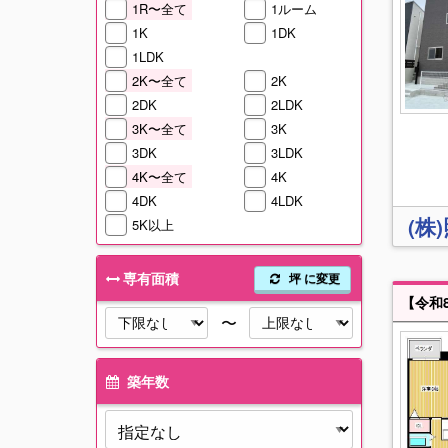
1R〜全て
1ルーム
1K
1DK
1LDK
2K〜全て
2K
2DK
2LDK
3K〜全て
3K
3DK
3LDK
4K〜全て
4K
4DK
4LDK
(株
5K以上
専有面積
坪 に変更
〜
築年数