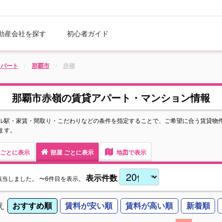
動産会社を探す
初心者ガイド
アパート
那覇市
赤嶺
那覇市赤嶺の賃貸アパート・マンション情報
ル駅・家賃・間取り・こだわりなどの条件を指定することで、ご希望に合う賃貸物
ます。
ごとに表示
部屋
ごとに表示
地図で表示
表示件数
該当しました。
〜6件目を表示。
え
おすすめ順
賃料が安い順
賃料が高い順
新着順