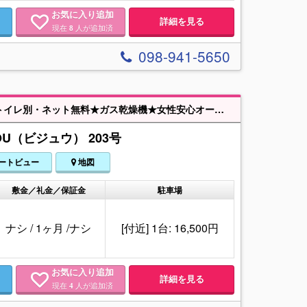
お気に入り追加
詳細を見る
現在
人が追加済
8
098-941-5650
【令和8年8月1日退去予定】★近隣駐車場有！！築浅物件空きでました★バストイレ別・ネット無料★ガス乾燥機★女性安心オートロック付き★近隣にはスーパー・コンビニ・ドラッグストアあります♪
OU（ビジュウ） 203号
ートビュー
地図
敷金／礼金／保証金
駐車場
ナシ
/
1ヶ月
/
ナシ
[付近] 1台: 16,500円
お気に入り追加
詳細を見る
現在
人が追加済
4