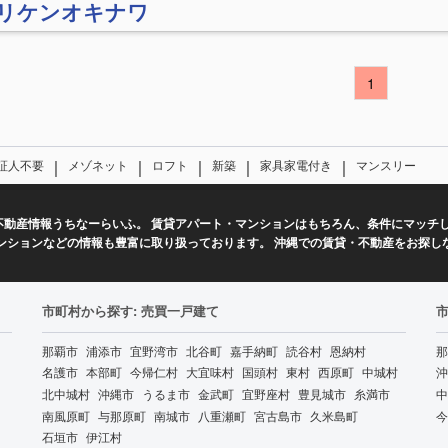
)リケンオキナワ
1
｜
｜
｜
｜
｜
証人不要
メゾネット
ロフト
新築
家具家電付き
マンスリー
不動産情報うちなーらいふ。 賃貸アパート・マンションはもちろん、条件にマッチ
ンションなどの情報も豊富に取り扱っております。 沖縄での賃貸・不動産をお探し
市町村から探す: 売買一戸建て
那覇市
浦添市
宜野湾市
北谷町
嘉手納町
読谷村
恩納村
那
名護市
本部町
今帰仁村
大宜味村
国頭村
東村
西原町
中城村
沖
北中城村
沖縄市
うるま市
金武町
宜野座村
豊見城市
糸満市
中
南風原町
与那原町
南城市
八重瀬町
宮古島市
久米島町
今
石垣市
伊江村