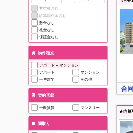
共益費含む
駐車場料金含む
敷金なし
礼金なし
保証金なし
物件種別
アパート + マンション
アパート
マンション
一戸建て
その他
合
契約形態
一般賃貸
マンスリー
間取り