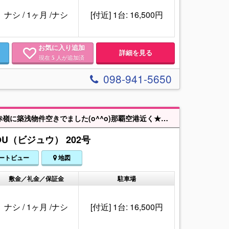
ナシ
/
1ヶ月
/
ナシ
[付近] 1台: 16,500円
お気に入り追加
詳細を見る
現在
人が追加済
5
098-941-5650
【令和8年8月8日退去予定】★学生の方・単身の方おすすめ物件★人気エリア赤嶺に築浅物件空きでました(o^^o)那覇空港近く★イオン那覇店まで徒歩５分★ドラッグストア・コンビニ何でもそろう地域です★★バストイレ別・ネット無料★ガス乾燥機★女性安心オートロック付き★近隣にはスーパー・コンビニ・ドラックストア・モノレール駅も近くで生活便利な立地★
OU（ビジュウ） 202号
ートビュー
地図
敷金／礼金／保証金
駐車場
ナシ
/
1ヶ月
/
ナシ
[付近] 1台: 16,500円