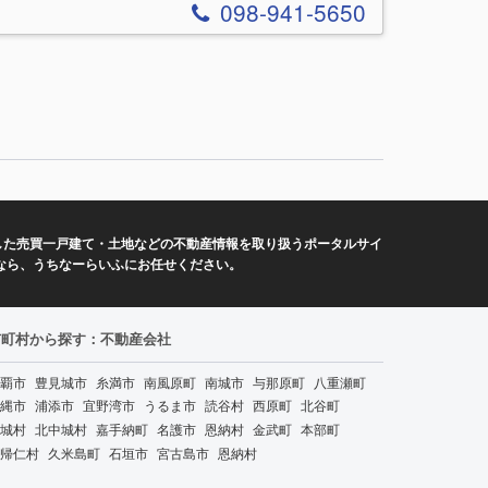
098-941-5650
した売買一戸建て・土地などの不動産情報を取り扱うポータルサイ
なら、うちなーらいふにお任せください。
市町村から探す：不動産会社
覇市
豊見城市
糸満市
南風原町
南城市
与那原町
八重瀬町
縄市
浦添市
宜野湾市
うるま市
読谷村
西原町
北谷町
城村
北中城村
嘉手納町
名護市
恩納村
金武町
本部町
帰仁村
久米島町
石垣市
宮古島市
恩納村