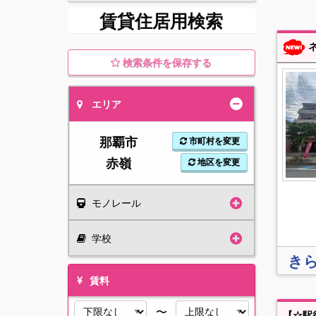
賃貸住居用検索
ネ
検索条件を保存する
エリア
那覇市
市町村を変更
赤嶺
地区を変更
モノレール
学校
き
賃料
〜
【☆駅