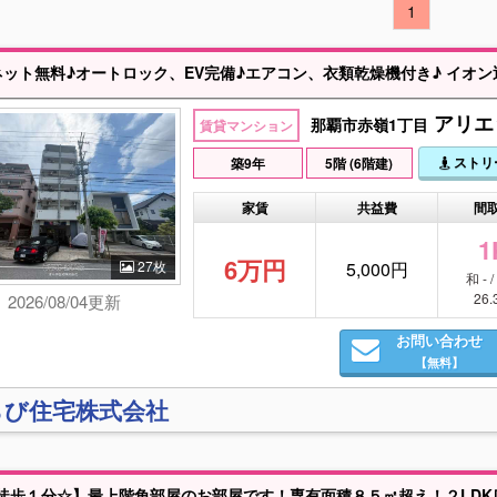
1
ット無料♪オートロック、EV完備♪エアコン、衣類乾燥機付き♪ イオン近くで生活に便
アリエッ
那覇市赤嶺1丁目
賃貸マンション
ストリ
築9年
5階 (6階建)
家賃
共益費
間
1
6万円
27枚
5,000円
和 - 
26
2026/08/04更新
お問い合わせ
【無料】
らび住宅株式会社
徒歩１分☆】最上階角部屋のお部屋です！専有面積８５㎡超え！２LD