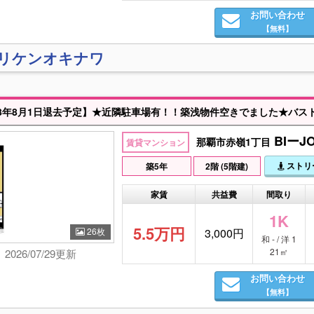
お問い合わせ
【無料】
)リケンオキナワ
BIーJ
那覇市赤嶺1丁目
賃貸マンション
ストリ
築5年
2階 (5階建)
家賃
共益費
間取り
1K
5.5万円
26枚
3,000円
和 - / 洋 1
21㎡
2026/07/29更新
お問い合わせ
【無料】