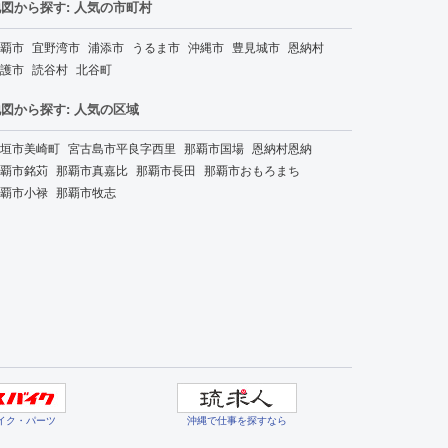
図から探す: 人気の市町村
覇市
宜野湾市
浦添市
うるま市
沖縄市
豊見城市
恩納村
護市
読谷村
北谷町
図から探す: 人気の区域
垣市美崎町
宮古島市平良字西里
那覇市国場
恩納村恩納
覇市銘苅
那覇市真嘉比
那覇市長田
那覇市おもろまち
覇市小禄
那覇市牧志
イク・パーツ
沖縄で仕事を探すなら