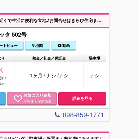
利な立地♪お問合せはきらび住宅まで！098-859-1771
タ 502号
ートビュー
地図
動画
取り
敷金／礼金／保証金
駐車場
K
1ヶ月
/
ナシ
/
ナシ
ナシ
/ 洋 1
.3㎡
お気に入り追加
詳細を見る
現在
人が追加済
3
098-859-1771
K広々リビング！駐車場も平置き・敷地内にあります！