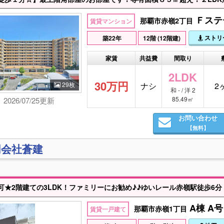
Ｆステ
那覇市赤嶺2丁目
賃貸マンション
ストリ
築22年
12階 (12階建)
家賃
共益費
間取り
2LDK
30万円
29枚
ナシ
2
和 - / 洋 2
85.49㎡
2026/07/25更新
お問い合わせ
【無料】
同会社蒼建
A棟 A号
那覇市赤嶺1丁目
賃貸一戸建て