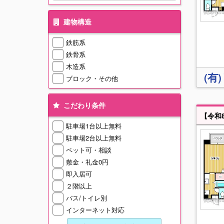
建物構造
鉄筋系
鉄骨系
木造系
(有
ブロック・その他
こだわり条件
駐車場1台以上無料
駐車場2台以上無料
ペット可・相談
敷金・礼金0円
即入居可
２階以上
バス/トイレ別
インターネット対応