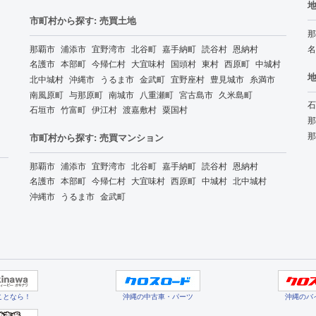
地
市町村から探す: 売買土地
那
那覇市
浦添市
宜野湾市
北谷町
嘉手納町
読谷村
恩納村
名
名護市
本部町
今帰仁村
大宜味村
国頭村
東村
西原町
中城村
地
北中城村
沖縄市
うるま市
金武町
宜野座村
豊見城市
糸満市
南風原町
与那原町
南城市
八重瀬町
宮古島市
久米島町
石
石垣市
竹富町
伊江村
渡嘉敷村
粟国村
那
那
市町村から探す: 売買マンション
那覇市
浦添市
宜野湾市
北谷町
嘉手納町
読谷村
恩納村
名護市
本部町
今帰仁村
大宜味村
西原町
中城村
北中城村
沖縄市
うるま市
金武町
ことなら！
沖縄の中古車・パーツ
沖縄のバ