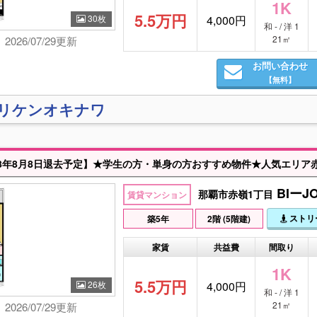
1K
5.5万円
30枚
4,000円
和 - / 洋 1
21㎡
2026/07/29更新
お問い合わせ
【無料】
)リケンオキナワ
BIーJ
那覇市赤嶺1丁目
賃貸マンション
ストリ
築5年
2階 (5階建)
家賃
共益費
間取り
1K
5.5万円
26枚
4,000円
和 - / 洋 1
21㎡
2026/07/29更新