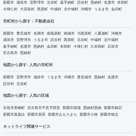
那覇市
浦添市
宜野湾市
北谷町
嘉手納町
読谷村
恩納村
名護市
本部町
今帰仁村
大宜味村
西原町
中城村
北中城村
沖縄市
うるま市
金武町
市町村から探す：不動産会社
那覇市
豊見城市
糸満市
南風原町
南城市
与那原町
八重瀬町
沖縄市
浦添市
宜野湾市
うるま市
読谷村
西原町
北谷町
中城村
北中城村
嘉手納町
名護市
恩納村
金武町
本部町
今帰仁村
久米島町
石垣市
宮古島市
恩納村
地図から探す: 人気の市町村
那覇市
宜野湾市
浦添市
うるま市
沖縄市
豊見城市
恩納村
名護市
読谷村
北谷町
地図から探す: 人気の区域
石垣市美崎町
宮古島市平良字西里
那覇市国場
恩納村恩納
那覇市銘苅
那覇市真嘉比
那覇市長田
那覇市おもろまち
那覇市小禄
那覇市牧志
ネットライフ関連サービス