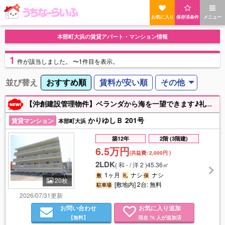
お気に入り
保存済条件
メニュー
本部町大浜の賃貸アパート・マンション情報
1
件
が該当しました。
〜1件目を表示。
並び替え
おすすめ順
賃料が安い順
その他
【沖創建設管理物件】ベランダから海を一望できます♪礼金なし！駐車場2台可能です！設備も充実♪
かりゆしＢ 201号
賃貸マンション
本部町大浜
築12年
2階 (3階建)
6.5万円
(共益費:
2,000円
)
2LDK
(
和 - / 洋 2
)
45.36㎡
1ヶ月
ナシ
ナシ
敷
礼
保
20枚
[敷地内] 2台: 無料
駐車場
2026/07/31更新
お問い合わせ
お気に入り追加
【無料】
現在
人が追加済
76