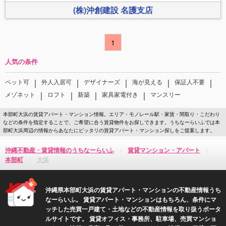
(株)沖創建設 名護支店
1
人気の条件
｜
｜
｜
｜
｜
ペット可
外人入居可
デザイナーズ
海が見える
保証人不要
｜
｜
｜
｜
メゾネット
ロフト
新築
家具家電付き
マンスリー
本部町大浜の賃貸アパート・マンション情報。エリア・モノレール駅・家賃・間取り・こだわり
などの条件を指定することで、ご希望に合う賃貸物件をお探しできます。うちなーらいふでは本
部町大浜周辺の情報からあなたにピッタリの賃貸アパート・マンション探しをご提案します。
沖縄不動産・賃貸情報のうちなーらいふ
賃貸マンション・アパート
本部町
大浜
沖縄県本部町大浜の賃貸アパート・マンションの不動産情報うち
なーらいふ。 賃貸アパート・マンションはもちろん、条件にマ
ッチした売買一戸建て・土地などの不動産情報を取り扱うポータ
ルサイトです。 賃貸オフィス・事務所、駐車場、売買マンショ