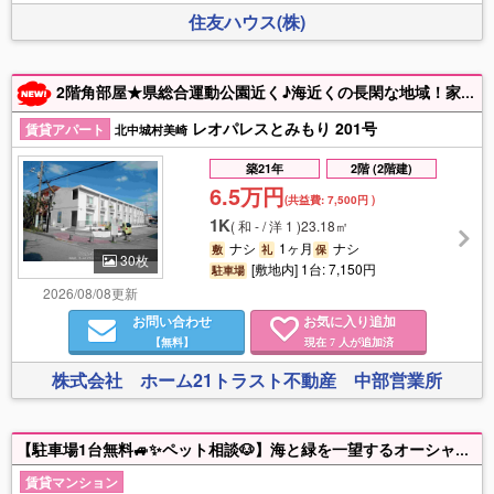
住友ハウス(株)
2階角部屋★県総合運動公園近く♪海近くの長閑な地域！家具家電付き＆住設備充実♪日当たり良し◎【初期費用の詳細は下記備考欄をご確認下さい】連帯保証人不要でスムーズ契約＆入居！
レオパレスとみもり 201号
賃貸アパート
北中城村美崎
築21年
2階 (2階建)
6.5万円
(共益費:
7,500円
)
1K
(
和 - / 洋 1
)
23.18㎡
ナシ
1ヶ月
ナシ
敷
礼
保
30枚
[敷地内] 1台: 7,150円
駐車場
2026/08/08更新
お問い合わせ
お気に入り追加
【無料】
現在
人が追加済
7
株式会社 ホーム21トラスト不動産 中部営業所
【駐車場1台無料🚙✨ペット相談🐶】海と緑を一望するオーシャンビューで上質な暮らしはじめませんか？この開放感、現地でご体感ください🌴🌺内覧予約受付中です！！
賃貸マンション