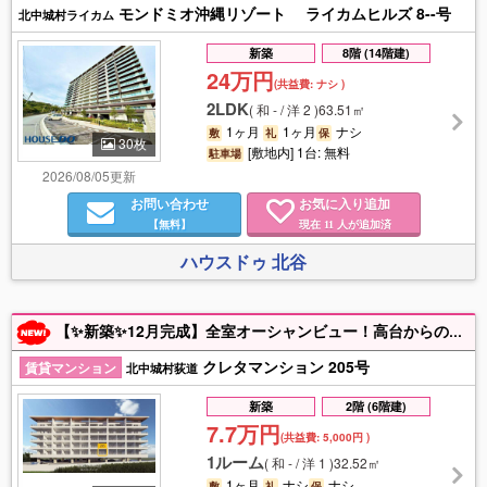
モンドミオ沖縄リゾート ライカムヒルズ 8--号
北中城村ライカム
新築
8階 (14階建)
24万円
(共益費:
ナシ
)
2LDK
(
和 - / 洋 2
)
63.51㎡
1ヶ月
1ヶ月
ナシ
敷
礼
保
30枚
[敷地内] 1台: 無料
駐車場
2026/08/05更新
お問い合わせ
お気に入り追加
【無料】
現在
人が追加済
11
ハウスドゥ 北谷
【✨新築✨12月完成】全室オーシャンビュー！高台からの眺望に癒される物件です(*^^*)充実した設備とセキュリティが魅力的🌻キーレスで入館時や玄関でも鍵を取りだす必要なし！駐車1台・エアコン・乾燥機付き・ネット無料。ライカムや高速ICまでのアクセス良好！WEB申込OKです◎お気軽にお問い合わせください。
クレタマンション 205号
賃貸マンション
北中城村荻道
新築
2階 (6階建)
7.7万円
(共益費:
5,000円
)
1ルーム
(
和 - / 洋 1
)
32.52㎡
1ヶ月
ナシ
ナシ
敷
礼
保