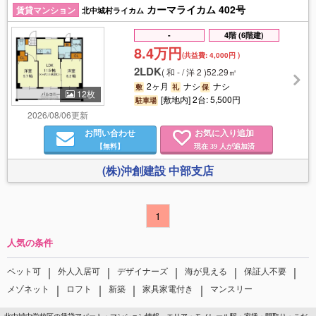
カーマライカム 402号
賃貸マンション
北中城村ライカム
-
4階 (6階建)
8.4万円
(共益費:
4,000円
)
2LDK
(
和 - / 洋 2
)
52.29㎡
2ヶ月
ナシ
ナシ
敷
礼
保
12枚
[敷地内] 2台: 5,500円
駐車場
2026/08/06更新
お問い合わせ
お気に入り追加
【無料】
現在
人が追加済
39
(株)沖創建設 中部支店
1
人気の条件
｜
｜
｜
｜
｜
ペット可
外人入居可
デザイナーズ
海が見える
保証人不要
｜
｜
｜
｜
メゾネット
ロフト
新築
家具家電付き
マンスリー
北中城中学校区の賃貸アパート・マンション情報。エリア・モノレール駅・家賃・間取り・こだ