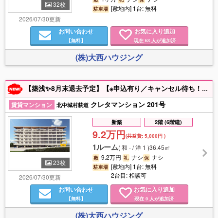
32枚
[敷地内] 1台: 無料
駐車場
2026/07/30更新
お問い合わせ
お気に入り追加
【無料】
現在
人が追加済
68
(株)大西ハウジング
【築浅✨8月末退去予定】【※申込有り／キャンセル待ち！】オーシャンビュー！L字バルコニーが開放的な角部屋◎高台からの眺望に癒される物件です(*^^*)キーレスで入館時や玄関でも鍵を取りだす必要なし！EVも自動で降りてきます♪駐車2台目相談可◎エアコン・乾燥機付き・ネット無料。ライカムや高速ICまでのアクセス良好です！WEB申込OK！お気軽にお問い合わせください。
クレタマンション 201号
賃貸マンション
北中城村荻道
新築
2階 (6階建)
9.2万円
(共益費:
5,000円
)
1ルーム
(
和 - / 洋 1
)
36.45㎡
9.2万円
ナシ
ナシ
敷
礼
保
23枚
[敷地内] 1台: 無料
駐車場
2台目: 相談可
2026/07/30更新
お問い合わせ
お気に入り追加
【無料】
現在
人が追加済
0
(株)大西ハウジング