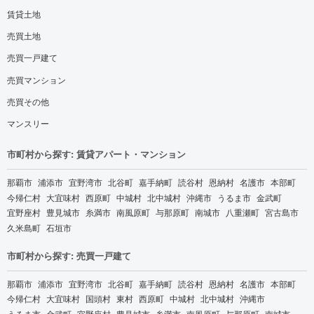
賃貸土地
売買土地
売買一戸建て
売買マンション
売買その他
マンスリー
市町村から探す: 賃貸アパート・マンション
那覇市
浦添市
宜野湾市
北谷町
嘉手納町
読谷村
恩納村
名護市
本部町
今帰仁村
大宜味村
西原町
中城村
北中城村
沖縄市
うるま市
金武町
宜野座村
豊見城市
糸満市
南風原町
与那原町
南城市
八重瀬町
宮古島市
久米島町
石垣市
市町村から探す: 売買一戸建て
那覇市
浦添市
宜野湾市
北谷町
嘉手納町
読谷村
恩納村
名護市
本部町
今帰仁村
大宜味村
国頭村
東村
西原町
中城村
北中城村
沖縄市
うるま市
金武町
宜野座村
豊見城市
糸満市
南風原町
与那原町
南城市