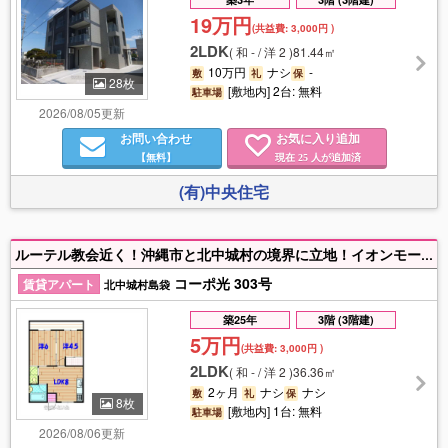
19万円
(共益費:
3,000円
)
2LDK
(
和 - / 洋 2
)
81.44㎡
10万円
ナシ
-
敷
礼
保
28枚
[敷地内] 2台: 無料
駐車場
2026/08/05更新
お問い合わせ
お気に入り追加
【無料】
現在
人が追加済
25
(有)中央住宅
ルーテル教会近く！沖縄市と北中城村の境界に立地！イオンモールライカムも近くで便利です！オール洋間でバストイレ別！お手頃家賃♪
コーポ光 303号
賃貸アパート
北中城村島袋
築25年
3階 (3階建)
5万円
(共益費:
3,000円
)
2LDK
(
和 - / 洋 2
)
36.36㎡
2ヶ月
ナシ
ナシ
敷
礼
保
8枚
[敷地内] 1台: 無料
駐車場
2026/08/06更新