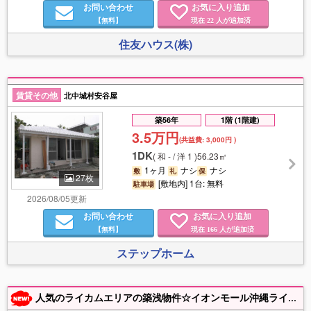
お問い合わせ
お気に入り追加
【無料】
現在
人が追加済
22
住友ハウス(株)
賃貸その他
北中城村安谷屋
築56年
1階 (1階建)
3.5万円
(共益費:
3,000円
)
1DK
(
和 - / 洋 1
)
56.23㎡
1ヶ月
ナシ
ナシ
敷
礼
保
27枚
[敷地内] 1台: 無料
駐車場
2026/08/05更新
お問い合わせ
お気に入り追加
【無料】
現在
人が追加済
166
ステップホーム
人気のライカムエリアの築浅物件☆イオンモール沖縄ライカムが近くて便利☆ネット無料♪