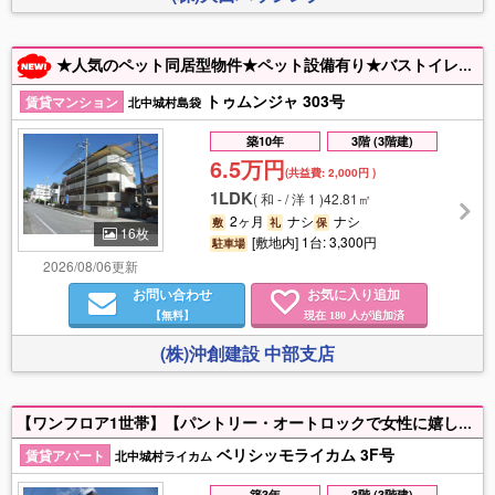
★人気のペット同居型物件★ペット設備有り★バストイレ別★乾燥機有★駐車場1台有★ サンエー食品館近く♪
トゥムンジャ 303号
賃貸マンション
北中城村島袋
築10年
3階 (3階建)
6.5万円
(共益費:
2,000円
)
1LDK
(
和 - / 洋 1
)
42.81㎡
2ヶ月
ナシ
ナシ
敷
礼
保
16枚
[敷地内] 1台: 3,300円
駐車場
2026/08/06更新
お問い合わせ
お気に入り追加
【無料】
現在
人が追加済
180
(株)沖創建設 中部支店
【ワンフロア1世帯】【パントリー・オートロックで女性に嬉しい！】【EV充電設備完備】【イオンライカム徒歩3分の新築賃貸！】【インターネット無料】【駐車縦列2台付き】法人契約・社宅大歓迎！モニター付きインターホン・宅配ボックスなど分譲マンション並み設備・建具になります。お気軽にお問い合わせ下さい。
ベリシッモライカム 3F号
賃貸アパート
北中城村ライカム
築3年
3階 (3階建)