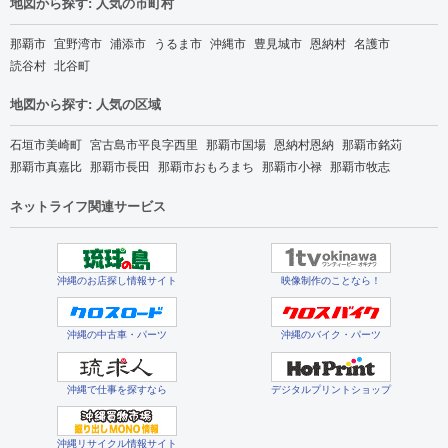
地図から探す: 人気の市町村
那覇市
宜野湾市
浦添市
うるま市
沖縄市
豊見城市
恩納村
名護市
読谷村
北谷町
地図から探す: 人気の区域
石垣市美崎町
宮古島市平良字西里
那覇市国場
恩納村恩納
那覇市銘苅
那覇市真嘉比
那覇市長田
那覇市おもろまち
那覇市小禄
那覇市牧志
ネットライフ関連サービス
沖縄のお店探し情報サイト
映像制作のことなら！
沖縄の中古車・パーツ
沖縄のバイク・パーツ
沖縄で仕事を探すなら
デジタルプリントショップ
沖縄リサイクル情報サイト