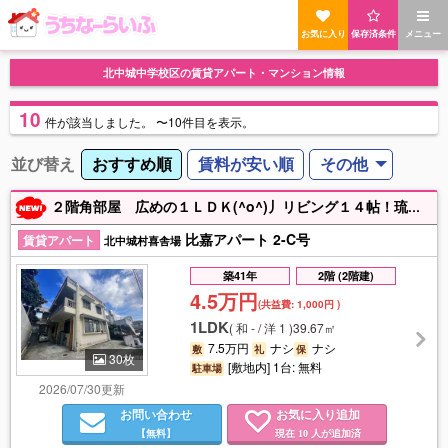
お気に入り
保存済条件
メニュー
北中城中学校区の賃貸アパート・マンション情報
10
件
が該当しました。
〜10件目を表示。
並び替え
おすすめ順
賃料が安い順
その他
２階角部屋 広めの１ＬＤＫ(^o^)丿リビング１４帖！琉銀北中支店・北中郵便局・ファミリーマート近くです♪１人暮らしからカップルにおすすめ
比嘉アパート 2-C号
賃貸アパート
北中城村喜舎場
築41年
2階 (2階建)
4.5万円
(共益費:
1,000円
)
1LDK
(
和 - / 洋 1
)
39.67㎡
7.5万円
ナシ
ナシ
敷
礼
保
30枚
[敷地内] 1台: 無料
駐車場
2026/07/30更新
お問い合わせ
お気に入り追加
【無料】
現在
人が追加済
10