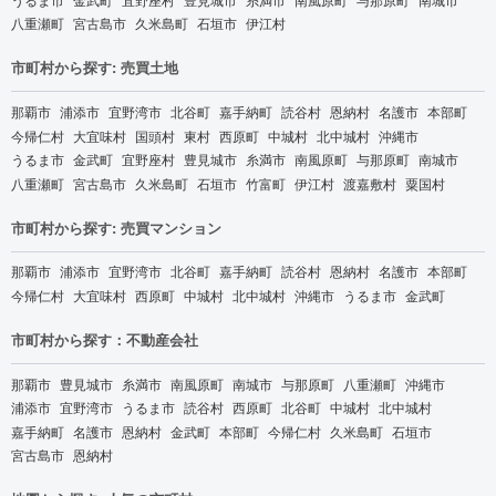
八重瀬町
宮古島市
久米島町
石垣市
伊江村
市町村から探す: 売買土地
那覇市
浦添市
宜野湾市
北谷町
嘉手納町
読谷村
恩納村
名護市
本部町
今帰仁村
大宜味村
国頭村
東村
西原町
中城村
北中城村
沖縄市
うるま市
金武町
宜野座村
豊見城市
糸満市
南風原町
与那原町
南城市
八重瀬町
宮古島市
久米島町
石垣市
竹富町
伊江村
渡嘉敷村
粟国村
市町村から探す: 売買マンション
那覇市
浦添市
宜野湾市
北谷町
嘉手納町
読谷村
恩納村
名護市
本部町
今帰仁村
大宜味村
西原町
中城村
北中城村
沖縄市
うるま市
金武町
市町村から探す：不動産会社
那覇市
豊見城市
糸満市
南風原町
南城市
与那原町
八重瀬町
沖縄市
浦添市
宜野湾市
うるま市
読谷村
西原町
北谷町
中城村
北中城村
嘉手納町
名護市
恩納村
金武町
本部町
今帰仁村
久米島町
石垣市
宮古島市
恩納村