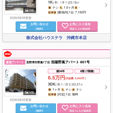
1K
(
和 - / 洋 1
)
23.18㎡
ナシ
1.0ヶ月
-
敷
礼
保
8枚
[敷地内] 1台: 7,150円
駐車場
2026/08/09更新
お問い合わせ
お気に入り追加
【無料】
現在
人が追加済
0
株式会社ハウステラ 沖縄市本店
浩陽野嵩アパート 601号
賃貸アパート
宜野湾市野嵩1丁目
築34年
6階 (7階建)
6.5万円
(共益費:
5,000円
)
3DK
(
和 1 / 洋 2
)
53.37㎡
1ヶ月
ナシ
ナシ
敷
礼
保
5枚
[付近] 1台: 無料
駐車場
2026/08/05更新
お問い合わせ
お気に入り追加
【無料】
現在
人が追加済
14