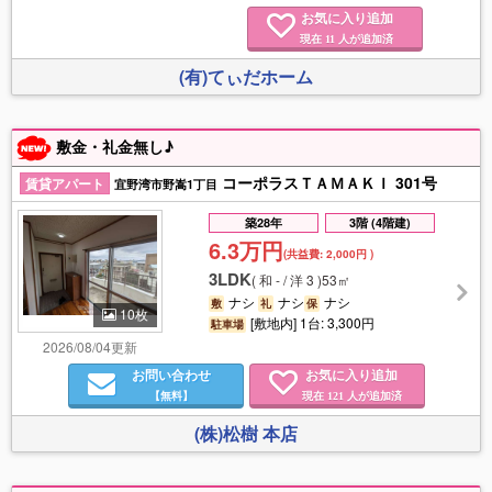
お気に入り追加
現在
人が追加済
11
(有)てぃだホーム
敷金・礼金無し♪
コーポラスＴＡＭＡＫＩ 301号
賃貸アパート
宜野湾市野嵩1丁目
築28年
3階 (4階建)
6.3万円
(共益費:
2,000円
)
3LDK
(
和 - / 洋 3
)
53㎡
ナシ
ナシ
ナシ
敷
礼
保
10枚
[敷地内] 1台: 3,300円
駐車場
2026/08/04更新
お問い合わせ
お気に入り追加
【無料】
現在
人が追加済
121
(株)松樹 本店