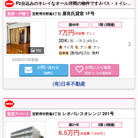
P2台込みのキレイなオール洋間の物件です♪バス・トイレ別です♪お問い合わせお待ち致しております♪
屋良氏貸室 1F号
賃貸一戸建て
宜野湾市野嵩3丁目
築46年
1階 (2階建)
7万円
(共益費:
ナシ
)
2DK
(
和 - / 洋 2
)
49.2㎡
1ヶ月
ナシ
ナシ
敷
礼
保
9枚
[敷地内] 2台: 無料
駐車場
2026/07/29更新
お問い合わせ
お気に入り追加
【無料】
現在
人が追加済
37
(有)日本不動産
レオパレスオレンジ 201号
賃貸アパート
宜野湾市野嵩3丁目
築21年
2階 (3階建)
6.5万円
(共益費:
7,500円
)