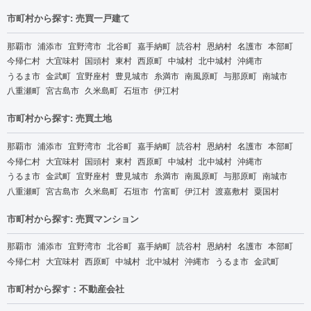
市町村から探す: 売買一戸建て
那覇市
浦添市
宜野湾市
北谷町
嘉手納町
読谷村
恩納村
名護市
本部町
今帰仁村
大宜味村
国頭村
東村
西原町
中城村
北中城村
沖縄市
うるま市
金武町
宜野座村
豊見城市
糸満市
南風原町
与那原町
南城市
八重瀬町
宮古島市
久米島町
石垣市
伊江村
市町村から探す: 売買土地
那覇市
浦添市
宜野湾市
北谷町
嘉手納町
読谷村
恩納村
名護市
本部町
今帰仁村
大宜味村
国頭村
東村
西原町
中城村
北中城村
沖縄市
うるま市
金武町
宜野座村
豊見城市
糸満市
南風原町
与那原町
南城市
八重瀬町
宮古島市
久米島町
石垣市
竹富町
伊江村
渡嘉敷村
粟国村
市町村から探す: 売買マンション
那覇市
浦添市
宜野湾市
北谷町
嘉手納町
読谷村
恩納村
名護市
本部町
今帰仁村
大宜味村
西原町
中城村
北中城村
沖縄市
うるま市
金武町
市町村から探す：不動産会社