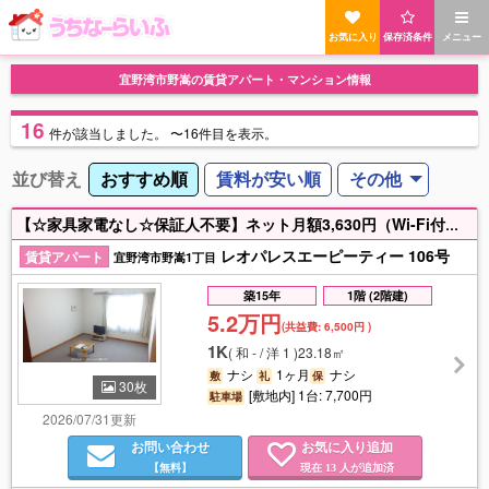
お気に入り
保存済条件
メニュー
宜野湾市野嵩の賃貸アパート・マンション情報
16
件
が該当しました。
〜16件目を表示。
並び替え
おすすめ順
賃料が安い順
その他
【☆家具家電なし☆保証人不要】ネット月額3,630円（Wi-Fi付き） 初期費用のご相談ならお任せください！！毎月の水道料無料♪ お問合せお待ちしておりますヽ(´▽｀)/
レオパレスエーピーティー 106号
賃貸アパート
宜野湾市野嵩1丁目
築15年
1階 (2階建)
5.2万円
(共益費:
6,500円
)
1K
(
和 - / 洋 1
)
23.18㎡
ナシ
1ヶ月
ナシ
敷
礼
保
30枚
[敷地内] 1台: 7,700円
駐車場
2026/07/31更新
お問い合わせ
お気に入り追加
【無料】
現在
人が追加済
13