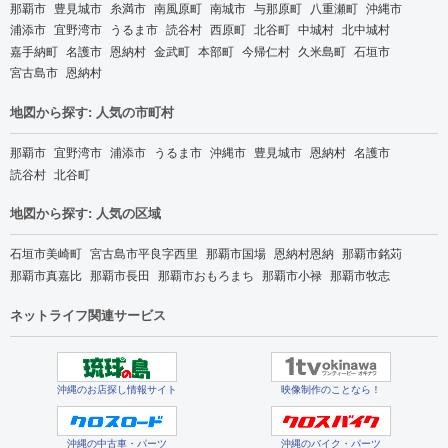
那覇市
豊見城市
糸満市
南風原町
南城市
与那原町
八重瀬町
沖縄市
浦添市
宜野湾市
うるま市
読谷村
西原町
北谷町
中城村
北中城村
嘉手納町
名護市
恩納村
金武町
本部町
今帰仁村
久米島町
石垣市
宮古島市
恩納村
地図から探す: 人気の市町村
那覇市
宜野湾市
浦添市
うるま市
沖縄市
豊見城市
恩納村
名護市
読谷村
北谷町
地図から探す: 人気の区域
石垣市美崎町
宮古島市平良字西里
那覇市国場
恩納村恩納
那覇市銘苅
那覇市真嘉比
那覇市長田
那覇市おもろまち
那覇市小禄
那覇市牧志
ネットライフ関連サービス
沖縄のお店探し情報サイト
映像制作のことなら！
沖縄の中古車・パーツ
沖縄のバイク・パーツ