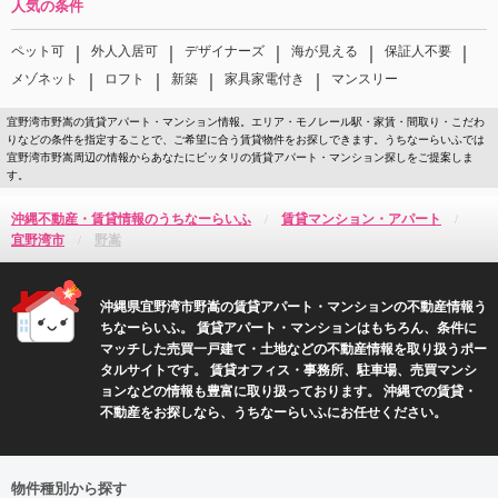
人気の条件
｜
｜
｜
｜
｜
ペット可
外人入居可
デザイナーズ
海が見える
保証人不要
｜
｜
｜
｜
メゾネット
ロフト
新築
家具家電付き
マンスリー
宜野湾市野嵩の賃貸アパート・マンション情報。エリア・モノレール駅・家賃・間取り・こだわ
りなどの条件を指定することで、ご希望に合う賃貸物件をお探しできます。うちなーらいふでは
宜野湾市野嵩周辺の情報からあなたにピッタリの賃貸アパート・マンション探しをご提案しま
す。
沖縄不動産・賃貸情報のうちなーらいふ
賃貸マンション・アパート
宜野湾市
野嵩
沖縄県宜野湾市野嵩の賃貸アパート・マンションの不動産情報う
ちなーらいふ。 賃貸アパート・マンションはもちろん、条件に
マッチした売買一戸建て・土地などの不動産情報を取り扱うポー
タルサイトです。 賃貸オフィス・事務所、駐車場、売買マンシ
ョンなどの情報も豊富に取り扱っております。 沖縄での賃貸・
不動産をお探しなら、うちなーらいふにお任せください。
物件種別から探す