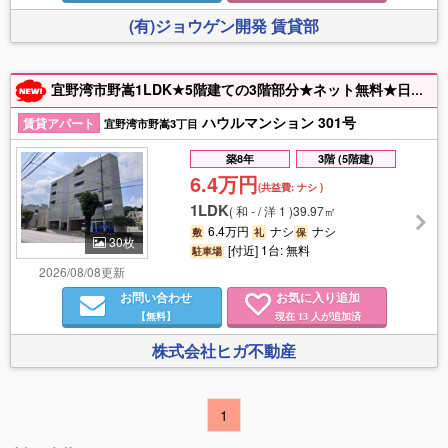
(有)ジョウゲン開発 賃貸部
宜野湾市野嵩1LDK★5階建ての3階部分★ネット無料★日当たり・風通し良好★駐車1台(敷地外・並列・軽自動車限定)★エアコンあり(2台)
ハウルマンション 301号
賃貸アパート
宜野湾市野嵩3丁目
築8年
3階 (5階建)
6.4万円
(共益費:
ナシ
)
1LDK
(
和 - / 洋 1
)
39.97㎡
6.4万円
ナシ
ナシ
敷
礼
保
30枚
[付近] 1台: 無料
駐車場
2026/08/08更新
お問い合わせ
お気に入り追加
【無料】
現在
人が追加済
13
株式会社ヒガ不動産
1