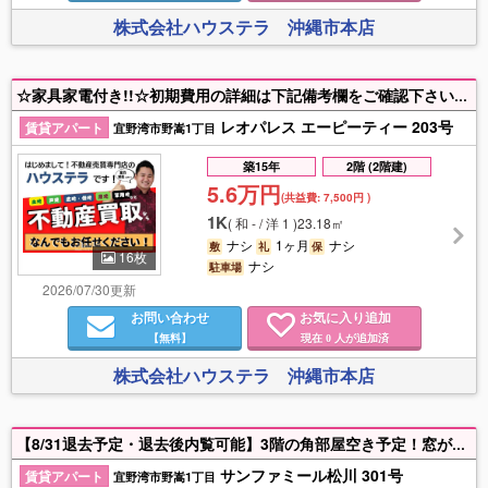
株式会社ハウステラ 沖縄市本店
☆家具家電付き!!☆初期費用の詳細は下記備考欄をご確認下さい☆付近物件もお探しの方は是非ハウステラまでご連絡ください！【入居目安：9月上旬頃】
レオパレス エーピーティー 203号
賃貸アパート
宜野湾市野嵩1丁目
築15年
2階 (2階建)
5.6万円
(共益費:
7,500円
)
1K
(
和 - / 洋 1
)
23.18㎡
ナシ
1ヶ月
ナシ
敷
礼
保
16枚
ナシ
駐車場
2026/07/30更新
お問い合わせ
お気に入り追加
【無料】
現在
人が追加済
0
株式会社ハウステラ 沖縄市本店
【8/31退去予定・退去後内覧可能】3階の角部屋空き予定！窓が多く明るいお部屋です♪かねひで・サンシー・コンビニ近隣にあり！
サンファミール松川 301号
賃貸アパート
宜野湾市野嵩1丁目