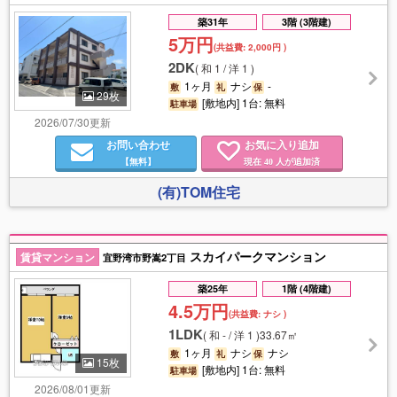
築31年
3階 (3階建)
5万円
(共益費:
2,000円
)
2DK
(
和 1 / 洋 1
)
1ヶ月
ナシ
-
敷
礼
保
29枚
[敷地内] 1台: 無料
駐車場
2026/07/30更新
お問い合わせ
お気に入り追加
【無料】
現在
人が追加済
40
(有)TOM住宅
スカイパークマンション
賃貸マンション
宜野湾市野嵩2丁目
築25年
1階 (4階建)
4.5万円
(共益費:
ナシ
)
1LDK
(
和 - / 洋 1
)
33.67㎡
1ヶ月
ナシ
ナシ
敷
礼
保
15枚
[敷地内] 1台: 無料
駐車場
2026/08/01更新