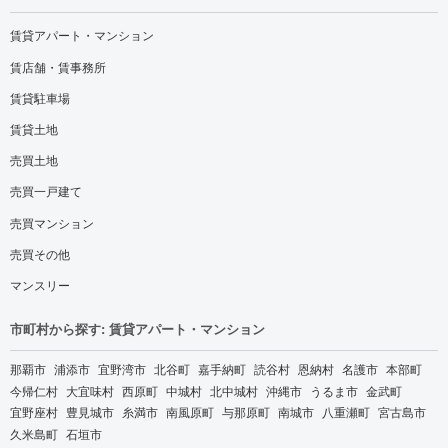
賃貸アパート・マンション
賃店舗・賃事務所
賃貸駐車場
賃貸土地
売買土地
売買一戸建て
売買マンション
売買その他
マンスリー
市町村から探す: 賃貸アパート・マンション
那覇市
浦添市
宜野湾市
北谷町
嘉手納町
読谷村
恩納村
名護市
本部町
今帰仁村
大宜味村
西原町
中城村
北中城村
沖縄市
うるま市
金武町
宜野座村
豊見城市
糸満市
南風原町
与那原町
南城市
八重瀬町
宮古島市
久米島町
石垣市