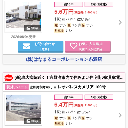
築15年
2階 (2階建)
5.6万円
(共益費:
6,500円
)
1K
(
和 - / 洋 1
)
23.18㎡
ナシ
1ヶ月
ナシ
敷
礼
保
30枚
ナシ
駐車場
2026/08/04更新
お問い合わせ
お気に入り追加
【無料】
現在
人が追加済
2
(株)はなまるコーポレーション糸満店
(新)琉大病院近く！宜野湾市内で住みよい住宅街♪家具家電付き＆住設備充実♪初めての一人暮らしにおススメ物件！【初期費用の詳細は下記備考欄参照】連帯保証人不要＆電子契約でスムーズ契約＆入居！
レオパレスカメリア 109号
賃貸アパート
宜野湾市野嵩2丁目
築19年
1階 (2階建)
6.4万円
(共益費:
7,500円
)
1K
(
和 - / 洋 1
)
21.75㎡
ナシ
1ヶ月
ナシ
敷
礼
保
30枚
ナシ
駐車場