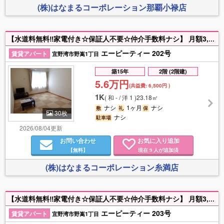
(株)はなまるコーポレーション那覇小禄店
【水道料無料‼家電付き☆保証人不要☆仲介手数料ナシ】 月額3,630円でインターネット(Wi-Fi)使い放題♪ 家具家電付きのお部屋で新生活をすぐに始められますよ☆ 土日祝祭日も営業してます‼お部屋探しはお任せ下さい‼ お問い合わせお待ちしております♪
エーピーティー 202号
賃貸アパート
宜野湾市野嵩1丁目
築15年
2階 (2階建)
5.6万円
(共益費:
6,500円
)
1K
(
和 - / 洋 1
)
23.18㎡
ナシ
1ヶ月
ナシ
敷
礼
保
30枚
ナシ
駐車場
2026/08/04更新
お問い合わせ
お気に入り追加
【無料】
現在
人が追加済
9
(株)はなまるコーポレーション糸満店
【水道料無料‼家電付き☆保証人不要☆仲介手数料ナシ】 月額3,630円でインターネット(Wi-Fi)使い放題♪ 家具家電付きのお部屋で新生活をすぐに始められますよ☆ 土日祝祭日も営業してます‼お部屋探しはお任せ下さい‼ お問い合わせお待ちしております♪
エーピーティー 203号
賃貸アパート
宜野湾市野嵩1丁目