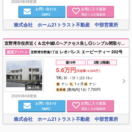
2026/08/08更新
お問い合わせ
お気に入り追加
【無料】
現在
人が追加済
5
株式会社 ホーム21トラスト不動産 中部営業所
宜野湾市役所近く＆北中城I.Cへアクセス良し◎シンプル間取り＆家具家電付き＆住設備充実♪水道料は共益費込み！【初期費用の詳細は下記備考欄参照】連帯保証人不要＆電子契約でスムーズ契約＆入居！
レオパレス エーピーティー 202号
賃貸アパート
宜野湾市野嵩1丁目
築15年
2階 (2階建)
5.6万円
(共益費:
6,500円
)
1K
(
和 - / 洋 1
)
23.18㎡
ナシ
1ヶ月
ナシ
敷
礼
保
23枚
[敷地内] 1台: 7,700円
駐車場
2026/08/08更新
お問い合わせ
お気に入り追加
【無料】
現在
人が追加済
1
株式会社 ホーム21トラスト不動産 中部営業所