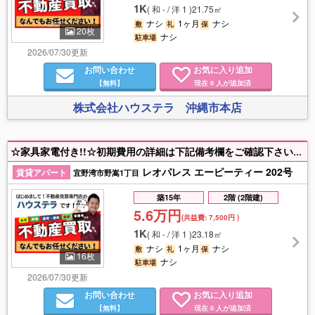
1K
(
和 - / 洋 1
)
21.75㎡
ナシ
1ヶ月
ナシ
敷
礼
保
20枚
ナシ
駐車場
2026/07/30更新
お問い合わせ
お気に入り追加
【無料】
現在
人が追加済
0
株式会社ハウステラ 沖縄市本店
☆家具家電付き!!☆初期費用の詳細は下記備考欄をご確認下さい☆付近物件もお探しの方は是非ハウステラまでご連絡ください！【入居目安：9月中旬頃】
レオパレス エーピーティー 202号
賃貸アパート
宜野湾市野嵩1丁目
築15年
2階 (2階建)
5.6万円
(共益費:
7,500円
)
1K
(
和 - / 洋 1
)
23.18㎡
ナシ
1ヶ月
ナシ
敷
礼
保
16枚
ナシ
駐車場
2026/07/30更新
お問い合わせ
お気に入り追加
【無料】
現在
人が追加済
0