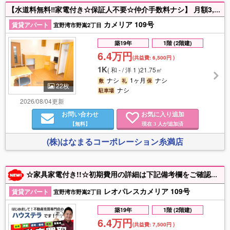
【水道料無料‼家電付き☆保証人不要☆仲介手数料ナシ】 月額3,630円でインターネット(Wi-Fi)使い放題♪ 家具家電付きのお部屋で新生活をすぐに始められますよ☆ 土日祝祭日も営業してます‼お部屋探しはお任せ下さい‼ お問い合わせお待ちしております♪
カメリア 109号
賃貸アパート
宜野湾市野嵩2丁目
築19年
1階 (2階建)
6.4万円
(共益費:
6,500円
)
1K
(
和 - / 洋 1
)
21.75㎡
ナシ
1ヶ月
ナシ
敷
礼
保
22枚
ナシ
駐車場
2026/08/04更新
お問い合わせ
お気に入り追加
【無料】
現在
人が追加済
3
(株)はなまるコーポレーション糸満店
☆家具家電付き!!☆初期費用の詳細は下記備考欄をご確認下さい☆付近物件もお探しの方は是非ハウステラまでご連絡ください♪【入居目安：9月中旬頃】
レオパレスカメリア 109号
賃貸アパート
宜野湾市野嵩2丁目
築19年
1階 (2階建)
6.4万円
(共益費:
7,500円
)