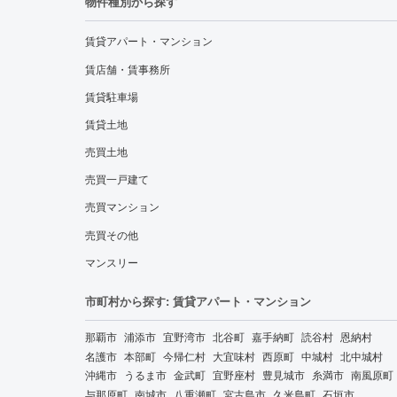
物件種別から探す
賃貸アパート・マンション
賃店舗・賃事務所
賃貸駐車場
賃貸土地
売買土地
売買一戸建て
売買マンション
売買その他
マンスリー
市町村から探す: 賃貸アパート・マンション
那覇市
浦添市
宜野湾市
北谷町
嘉手納町
読谷村
恩納村
名護市
本部町
今帰仁村
大宜味村
西原町
中城村
北中城村
沖縄市
うるま市
金武町
宜野座村
豊見城市
糸満市
南風原町
与那原町
南城市
八重瀬町
宮古島市
久米島町
石垣市