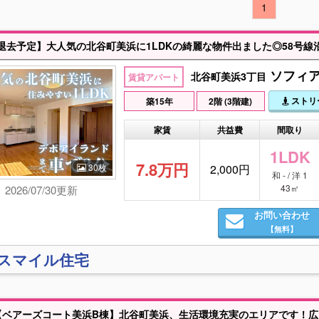
1
ソフィア
北谷町美浜3丁目
賃貸アパート
ストリ
築15年
2階 (3階建)
家賃
共益費
間取り
1LDK
7.8万円
30枚
2,000円
和 - / 洋 1
43㎡
2026/07/30更新
お問い合わせ
【無料】
)スマイル住宅
ベアーズコート美浜B棟】北谷町美浜、生活環境充実のエリアです！広々としたリビングとキッチンスペースが魅力です◎駐車