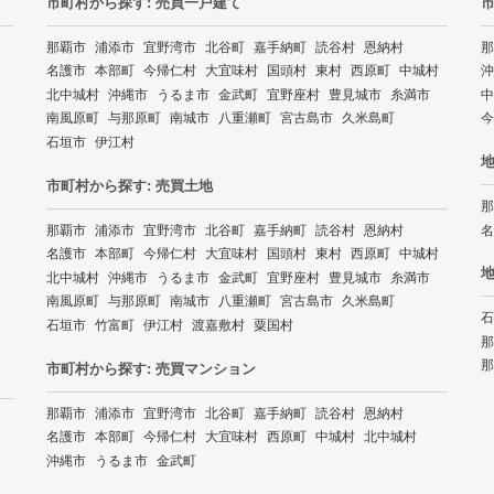
市町村から探す: 売買一戸建て
那覇市
浦添市
宜野湾市
北谷町
嘉手納町
読谷村
恩納村
那
名護市
本部町
今帰仁村
大宜味村
国頭村
東村
西原町
中城村
沖
北中城村
沖縄市
うるま市
金武町
宜野座村
豊見城市
糸満市
中
南風原町
与那原町
南城市
八重瀬町
宮古島市
久米島町
今
石垣市
伊江村
地
市町村から探す: 売買土地
那
那覇市
浦添市
宜野湾市
北谷町
嘉手納町
読谷村
恩納村
名
名護市
本部町
今帰仁村
大宜味村
国頭村
東村
西原町
中城村
地
北中城村
沖縄市
うるま市
金武町
宜野座村
豊見城市
糸満市
南風原町
与那原町
南城市
八重瀬町
宮古島市
久米島町
石
石垣市
竹富町
伊江村
渡嘉敷村
粟国村
那
那
市町村から探す: 売買マンション
那覇市
浦添市
宜野湾市
北谷町
嘉手納町
読谷村
恩納村
名護市
本部町
今帰仁村
大宜味村
西原町
中城村
北中城村
沖縄市
うるま市
金武町