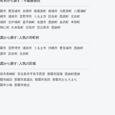
市町村から探す：不動産会社
覇市
豊見城市
糸満市
南風原町
南城市
与那原町
八重瀬町
縄市
浦添市
宜野湾市
うるま市
読谷村
西原町
北谷町
城村
北中城村
嘉手納町
名護市
恩納村
金武町
本部町
帰仁村
久米島町
石垣市
宮古島市
恩納村
図から探す: 人気の市町村
覇市
宜野湾市
浦添市
うるま市
沖縄市
豊見城市
恩納村
護市
読谷村
北谷町
図から探す: 人気の区域
垣市美崎町
宮古島市平良字西里
那覇市国場
恩納村恩納
覇市銘苅
那覇市真嘉比
那覇市長田
那覇市おもろまち
覇市小禄
那覇市牧志