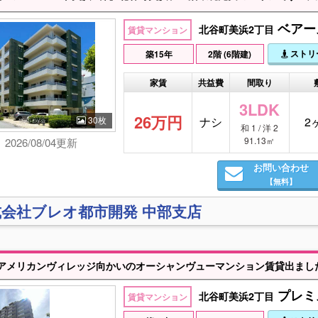
ベアーズ
北谷町美浜2丁目
賃貸マンション
ストリ
築15年
2階 (6階建)
家賃
共益費
間取り
3LDK
26万円
30枚
ナシ
2
和 1 / 洋 2
91.13㎡
2026/08/04更新
お問い合わせ
【無料】
会社ブレオ都市開発 中部支店
プレミ
北谷町美浜2丁目
賃貸マンション