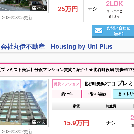
2LDK
25万円
29枚
ナシ
和 - / 洋 2
61.8㎡
2026/08/05更新
お問い合わせ
【無料】
会社丸伊不動産 Housing by Uni Plus
プレミスト美浜】分譲マンション賃貸ご紹介！★北谷町役場 徒歩約17分、ミハマ7フレックス
プレミス
北谷町美浜2丁目
賃貸マンション
ストリ
築12年
3階 (0階建)
家賃
共益費
15.9万円
22枚
ナシ
和
2026/08/02更新