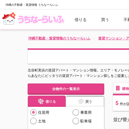
沖縄の不動産・賃貸情報 うちなーらいふ
借りる
買う
不
沖縄不動産・賃貸情報のうちなーらいふ
賃貸マンション・
北谷町美浜の賃貸アパート・マンション情報。エリア・モノレー
らあなたにピッタリの賃貸アパート・マンション探しをご提案し
建物
全物件の一覧表示
借りる
買う
5
件
が
住居用
事業用
並び替
土地
駐車場