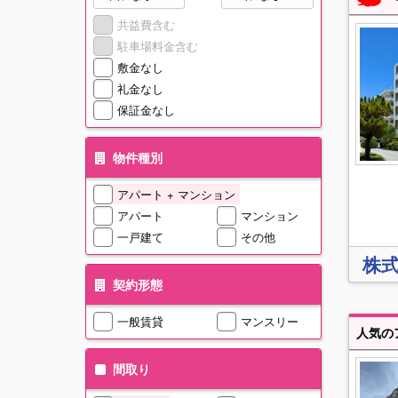
共益費含む
駐車場料金含む
敷金なし
礼金なし
保証金なし
物件種別
アパート + マンション
アパート
マンション
一戸建て
その他
株式
契約形態
一般賃貸
マンスリー
間取り