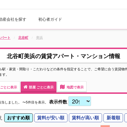
動産会社を探す
初心者ガイド
アパート
北谷町
美浜
北谷町美浜の賃貸アパート・マンション情報
ル駅・家賃・間取り・こだわりなどの条件を指定することで、ご希望に合う賃貸物
ます。
ごとに表示
部屋
ごとに表示
地図で表示
表示件数
該当しました。
〜5件目を表示。
え
おすすめ順
賃料が安い順
賃料が高い順
新着順