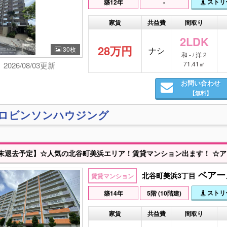
ストリ
築12年
-
家賃
共益費
間取り
2LDK
28万円
30枚
ナシ
和 - / 洋 2
71.41㎡
2026/08/03更新
お問い合わせ
【無料】
)ロビンソンハウジング
ベアー
北谷町美浜3丁目
賃貸マンション
ストリ
築14年
5階 (10階建)
家賃
共益費
間取り