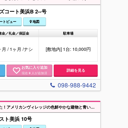
コート美浜B 2--号
ートビュー
地図
敷金／礼金／保証金
駐車場
ヶ月
/
1ヶ月
/
ナシ
[敷地内] 1台: 10,000円
お気に入り追加
詳細を見る
現在
人が追加済
0
098-988-9442
人気のアメリカンヴィレッジ向かいのオーシャンヴューマンション賃貸出ました！アメリカンヴィレッジの色鮮やかな建物と青い海がバルコニーから眺められる心地良さ、毎週末夜空を花火が染めてくれます。家電付き、駐車場1台無料、是非内覧してみませんか？お問い合わせお待ちいたしております。
スト美浜 10号