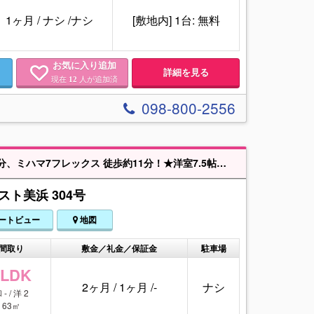
1ヶ月
/
ナシ
/
ナシ
[敷地内] 1台: 無料
お気に入り追加
詳細を見る
現在
人が追加済
12
098-800-2556
 徒歩約11分！★洋室7.5帖にウォークインクローゼット付き♪
ト美浜 304号
ートビュー
地図
間取り
敷金／礼金／保証金
駐車場
2LDK
2ヶ月
/
1ヶ月
/
-
ナシ
 - / 洋 2
63㎡