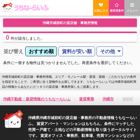
お気に入り
保存済条件
メニュー
沖縄市城前町の貸店舗・事務所情報
0
件
が該当しました。
並び替え
おすすめ順
賃料が安い順
その他
条件に一致する物件は見つかりませんでした。再度条件を選択してください。
沖縄市城前町の貸店舗・事務所情報。エリア・モノレール駅・家賃・面積・こだわりなどの条件
を指定することで、ご希望に合う貸物件をお探しできます。うちなーらいふでは沖縄市城前町周
辺の情報からあなたにピッタリの貸店舗・事務所探しをご提案します。
沖縄不動産・賃貸情報のうちなーらいふ
賃貸事業
沖縄市
城前町
沖縄県沖縄市城前町の貸店舗・事務所の不動産情報うちなーらい
ふ。 賃貸アパート・マンションはもちろん、条件にマッチした
売買一戸建て・土地などの不動産情報を取り扱うポータルサイト
です。 賃貸オフィス・事務所、駐車場、売買マンションなどの