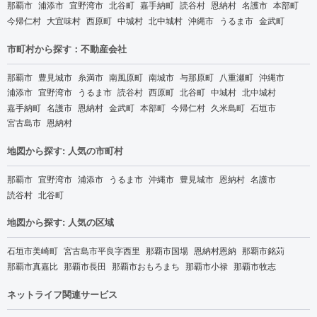
那覇市
浦添市
宜野湾市
北谷町
嘉手納町
読谷村
恩納村
名護市
本部町
今帰仁村
大宜味村
西原町
中城村
北中城村
沖縄市
うるま市
金武町
市町村から探す：不動産会社
那覇市
豊見城市
糸満市
南風原町
南城市
与那原町
八重瀬町
沖縄市
浦添市
宜野湾市
うるま市
読谷村
西原町
北谷町
中城村
北中城村
嘉手納町
名護市
恩納村
金武町
本部町
今帰仁村
久米島町
石垣市
宮古島市
恩納村
地図から探す: 人気の市町村
那覇市
宜野湾市
浦添市
うるま市
沖縄市
豊見城市
恩納村
名護市
読谷村
北谷町
地図から探す: 人気の区域
石垣市美崎町
宮古島市平良字西里
那覇市国場
恩納村恩納
那覇市銘苅
那覇市真嘉比
那覇市長田
那覇市おもろまち
那覇市小禄
那覇市牧志
ネットライフ関連サービス