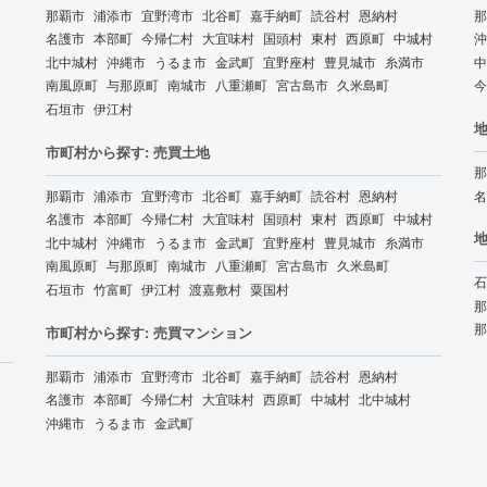
那覇市
浦添市
宜野湾市
北谷町
嘉手納町
読谷村
恩納村
那
名護市
本部町
今帰仁村
大宜味村
国頭村
東村
西原町
中城村
沖
北中城村
沖縄市
うるま市
金武町
宜野座村
豊見城市
糸満市
中
南風原町
与那原町
南城市
八重瀬町
宮古島市
久米島町
今
石垣市
伊江村
地
市町村から探す: 売買土地
那
那覇市
浦添市
宜野湾市
北谷町
嘉手納町
読谷村
恩納村
名
名護市
本部町
今帰仁村
大宜味村
国頭村
東村
西原町
中城村
地
北中城村
沖縄市
うるま市
金武町
宜野座村
豊見城市
糸満市
南風原町
与那原町
南城市
八重瀬町
宮古島市
久米島町
石
石垣市
竹富町
伊江村
渡嘉敷村
粟国村
那
那
市町村から探す: 売買マンション
那覇市
浦添市
宜野湾市
北谷町
嘉手納町
読谷村
恩納村
名護市
本部町
今帰仁村
大宜味村
西原町
中城村
北中城村
沖縄市
うるま市
金武町