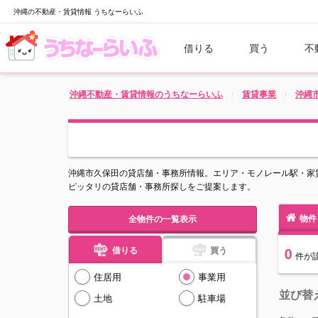
沖縄の不動産・賃貸情報 うちなーらいふ
借りる
買う
不
沖縄不動産・賃貸情報のうちなーらいふ
賃貸事業
沖縄
沖縄市久保田の貸店舗・事務所情報。エリア・モノレール駅・家
ピッタリの貸店舗・事務所探しをご提案します。
物件
全物件の一覧表示
借りる
買う
0
件
が
住居用
事業用
並び替
土地
駐車場