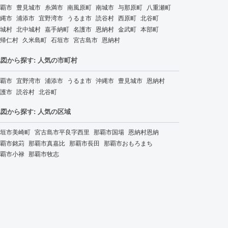
覇市
豊見城市
糸満市
南風原町
南城市
与那原町
八重瀬町
縄市
浦添市
宜野湾市
うるま市
読谷村
西原町
北谷町
城村
北中城村
嘉手納町
名護市
恩納村
金武町
本部町
帰仁村
久米島町
石垣市
宮古島市
恩納村
図から探す: 人気の市町村
覇市
宜野湾市
浦添市
うるま市
沖縄市
豊見城市
恩納村
護市
読谷村
北谷町
図から探す: 人気の区域
垣市美崎町
宮古島市平良字西里
那覇市国場
恩納村恩納
覇市銘苅
那覇市真嘉比
那覇市長田
那覇市おもろまち
覇市小禄
那覇市牧志