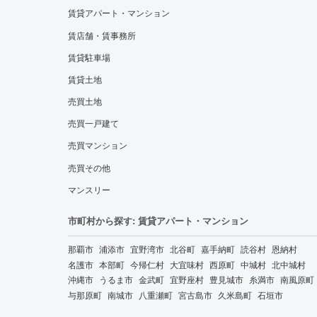
賃貸アパート・マンション
賃店舗・賃事務所
賃貸駐車場
賃貸土地
売買土地
売買一戸建て
売買マンション
売買その他
マンスリー
市町村から探す: 賃貸アパート・マンション
那覇市
浦添市
宜野湾市
北谷町
嘉手納町
読谷村
恩納村
名護市
本部町
今帰仁村
大宜味村
西原町
中城村
北中城村
沖縄市
うるま市
金武町
宜野座村
豊見城市
糸満市
南風原町
与那原町
南城市
八重瀬町
宮古島市
久米島町
石垣市