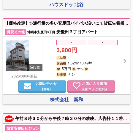
ハウスドゥ 北谷
【価格改定】✨通行量の多い安慶田バイパス沿いにて貸広告看板出ました！✨大きさ範囲拡張相談可♪
安慶田３丁目アパート
賃貸その他
沖縄市安慶田3丁目
-
-
3,800円
-
共益費
1.62m² / 0.49坪
床面積
3枚
5万円
ナシ
-
敷
礼
保
ナシ
駐車場
2026/08/04更新
お問い合わせ
お気に入り追加
【無料】
現在
人が追加済
21
株式会社 新和
午前８時３０分から午後７時３０分の放映。広告枠１１枠（１枠１５秒）。 画像データ及び動画データ持ち込みOK。LED画面のサイズ縦１，９２０ｍｍ×横２，５６０ｍｍ。 街頭LEDビジョンに広告を出しませんか？複数の画像や動画を使って会社の認知度及び集客アップに活用して頂ければと思います。詳しくは親川不動産までお問い合わせください。
賃貸安慶田ビジョン