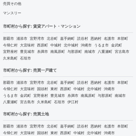
売買その他
マンスリー
市町村から探す: 賃貸アパート・マンション
那覇市
浦添市
宜野湾市
北谷町
嘉手納町
読谷村
恩納村
名護市
本部町
今帰仁村
大宜味村
西原町
中城村
北中城村
沖縄市
うるま市
金武町
宜野座村
豊見城市
糸満市
南風原町
与那原町
南城市
八重瀬町
宮古島市
久米島町
石垣市
市町村から探す: 売買一戸建て
那覇市
浦添市
宜野湾市
北谷町
嘉手納町
読谷村
恩納村
名護市
本部町
今帰仁村
大宜味村
国頭村
東村
西原町
中城村
北中城村
沖縄市
うるま市
金武町
宜野座村
豊見城市
糸満市
南風原町
与那原町
南城市
八重瀬町
宮古島市
久米島町
石垣市
伊江村
市町村から探す: 売買土地
那覇市
浦添市
宜野湾市
北谷町
嘉手納町
読谷村
恩納村
名護市
本部町
今帰仁村
大宜味村
国頭村
東村
西原町
中城村
北中城村
沖縄市