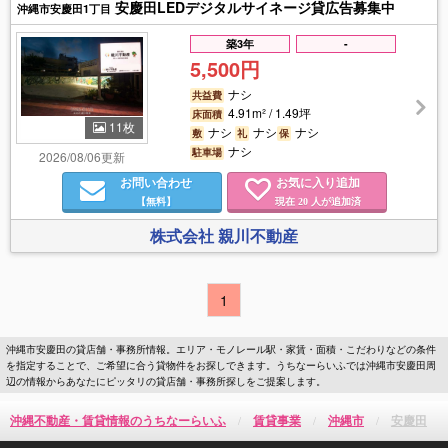
安慶田LEDデジタルサイネージ貸広告募集中
沖縄市安慶田1丁目
築3年
-
5,500円
ナシ
共益費
4.91m² / 1.49坪
床面積
11枚
ナシ
ナシ
ナシ
敷
礼
保
ナシ
駐車場
2026/08/06更新
お問い合わせ
お気に入り追加
【無料】
現在
人が追加済
20
株式会社 親川不動産
1
沖縄市安慶田の貸店舗・事務所情報。エリア・モノレール駅・家賃・面積・こだわりなどの条件
を指定することで、ご希望に合う貸物件をお探しできます。うちなーらいふでは沖縄市安慶田周
辺の情報からあなたにピッタリの貸店舗・事務所探しをご提案します。
沖縄不動産・賃貸情報のうちなーらいふ
賃貸事業
沖縄市
安慶田