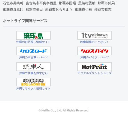
石垣市美崎町
宮古島市平良字西里
那覇市国場
恩納村恩納
那覇市銘苅
那覇市真嘉比
那覇市長田
那覇市おもろまち
那覇市小禄
那覇市牧志
ネットライフ関連サービス
沖縄のお店探し情報サイト
映像制作のことなら！
沖縄の中古車・パーツ
沖縄のバイク・パーツ
沖縄で仕事を探すなら
デジタルプリントショップ
沖縄リサイクル情報サイト
© Netlife Co., Ltd. All Rights Reserved.