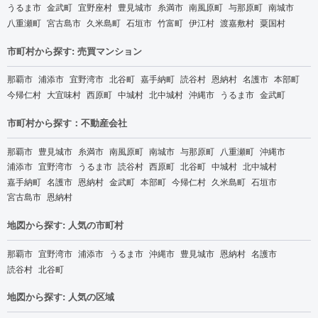
うるま市
金武町
宜野座村
豊見城市
糸満市
南風原町
与那原町
南城市
八重瀬町
宮古島市
久米島町
石垣市
竹富町
伊江村
渡嘉敷村
粟国村
市町村から探す: 売買マンション
那覇市
浦添市
宜野湾市
北谷町
嘉手納町
読谷村
恩納村
名護市
本部町
今帰仁村
大宜味村
西原町
中城村
北中城村
沖縄市
うるま市
金武町
市町村から探す：不動産会社
那覇市
豊見城市
糸満市
南風原町
南城市
与那原町
八重瀬町
沖縄市
浦添市
宜野湾市
うるま市
読谷村
西原町
北谷町
中城村
北中城村
嘉手納町
名護市
恩納村
金武町
本部町
今帰仁村
久米島町
石垣市
宮古島市
恩納村
地図から探す: 人気の市町村
那覇市
宜野湾市
浦添市
うるま市
沖縄市
豊見城市
恩納村
名護市
読谷村
北谷町
地図から探す: 人気の区域