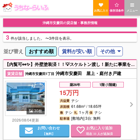
お気に入り
保存済条件
メニュー
沖縄市安慶田の貸店舗・事務所情報
3
件
が該当しました。
〜3件目を表示。
並び替え
おすすめ順
賃料が安い順
その他
【内覧可👀✨】外壁塗装済！！💡スケルトン渡し！新たに事業をスタートさせたい方にぴったりの物件です！こども園や学童👧デイサービスなど地域に寄り添う用途にも最適👍✨レイアウトの自由度が高くイメージ通りの空間づくりが可能です！サロンやオフィスなど他業種での活用も大歓迎🍀ぜひ一度ご内覧くださいませ！（■事業用としてご利用の際は、別途、保証金5ヶ月分必要になります。）
沖縄市安慶田 屋上・庭付き戸建
賃貸店舗
沖縄市安慶田1丁目
築26年
1階 (1階建)
15万円
ナシ
共益費
61.68m² / 18.65坪
床面積
30枚
ナシ
1ヶ月
ナシ
敷
礼
保
[敷地内] 3台: 無料
駐車場
2026/08/04更新
お問い合わせ
お気に入り追加
【無料】
現在
人が追加済
33