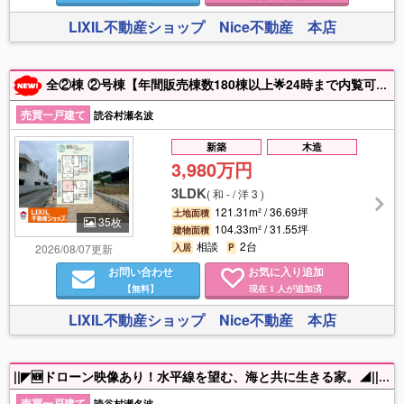
LIXIL不動産ショップ Nice不動産 本店
全②棟 ②号棟【年間販売棟数180棟以上🌟24時まで内覧可🎆年中無休🎈送迎可🙆】『車ですぐの距離にスーパー・コンビニあり🚙』日々の買い物に嬉しい住環境🎵暮らしに便利な立地が魅力的💖
売買一戸建て
読谷村瀬名波
新築
木造
3,980万円
3LDK
(
和 - / 洋 3
)
121.31m² / 36.69坪
土地面積
35枚
104.33m² / 31.55坪
建物面積
相談
2台
2026/08/07更新
入居
P
お問い合わせ
お気に入り追加
【無料】
現在
人が追加済
1
LIXIL不動産ショップ Nice不動産 本店
||◤🆕ドローン映像あり！水平線を望む、海と共に生きる家。◢|| 穏やかな海風と緑に包まれた場所に、27年間 “文化と平和・交流の宿” として愛されてきたペンションがあります✨ 旅人や地域の人々が語らい、音楽や笑顔が溶け合ったこの場所には、今もやさしい時間が流れています🌿 建物は旅館業・飲食業の許可取得済み。サロン・セミナールームを備え、宿泊はもちろん、カフェやアトリエなど多目的に活用可能です🍃 太陽光発電10.6kw搭載で、売電収入もあるサステナブルな住まい。 海を望むこの地で、想いを未来へつなぐ新しい物語を始めませんか😌🪸🫧
売買一戸建て
読谷村瀬名波