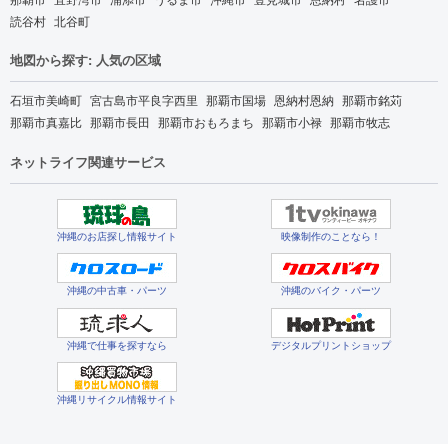
読谷村
北谷町
地図から探す: 人気の区域
石垣市美崎町
宮古島市平良字西里
那覇市国場
恩納村恩納
那覇市銘苅
那覇市真嘉比
那覇市長田
那覇市おもろまち
那覇市小禄
那覇市牧志
ネットライフ関連サービス
沖縄のお店探し情報サイト
映像制作のことなら！
沖縄の中古車・パーツ
沖縄のバイク・パーツ
沖縄で仕事を探すなら
デジタルプリントショップ
沖縄リサイクル情報サイト