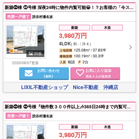
新築⓶棟 ⓵号棟 深夜24時に物件内覧可能😀！？お客様の「今スグ」にお応えいたします💁‍♀️✨✨『TVCM放映中📺今日見れます🤩365日24時まで内覧可☪️物件数３００件以上❣️』
売買一戸建て
読谷村瀬名波
新築
木造
3,980万円
4LDK
(
和 - / 洋 4
)
125.08m² / 37.83坪
土地面積
35枚
100.19m² / 30.3坪
建物面積
相談
2台
2026/08/07更新
入居
P
お問い合わせ
お気に入り追加
【無料】
現在
人が追加済
0
LIXIL不動産ショップ Nice不動産 沖縄店
新築⓶棟 ⓶号棟『物件数３００件以上🎶365日24時まで内覧可🌃TVCM放映中😀今日見れます✅』【年間販売実績180棟以上👑】全力サポート💪❤️‍🔥家を買うなら「✴️Nice不動産✴️」
売買一戸建て
読谷村瀬名波
新築
木造
3,980万円