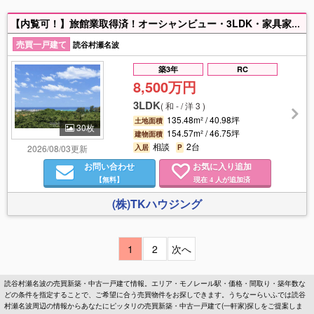
【内覧可！】旅館業取得済！オーシャンビュー・3LDK・家具家電付・建物46.75坪・2バス2トイレの戸建がでました！民泊用・賃貸用・居住用 可能な用途多数！お気軽にお問合せください！
売買一戸建て
読谷村瀬名波
築3年
RC
8,500万円
3LDK
(
和 - / 洋 3
)
135.48m² / 40.98坪
土地面積
30枚
154.57m² / 46.75坪
建物面積
相談
2台
2026/08/03更新
入居
P
お問い合わせ
お気に入り追加
【無料】
現在
人が追加済
4
(株)TKハウジング
1
2
次へ
読谷村瀬名波の売買新築・中古一戸建て情報。エリア・モノレール駅・価格・間取り・築年数な
どの条件を指定することで、ご希望に合う売買物件をお探しできます。うちなーらいふでは読谷
村瀬名波周辺の情報からあなたにピッタリの売買新築・中古一戸建て(一軒家)探しをご提案しま