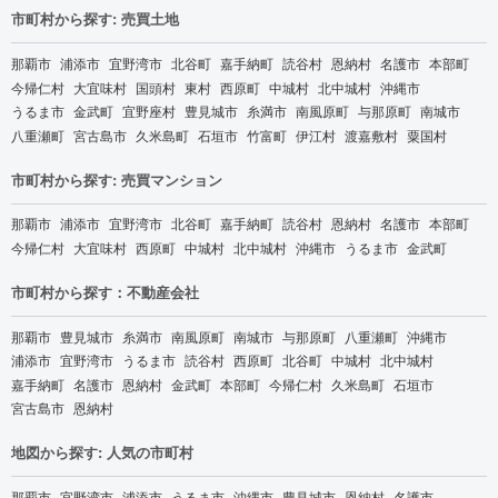
市町村から探す: 売買土地
那覇市
浦添市
宜野湾市
北谷町
嘉手納町
読谷村
恩納村
名護市
本部町
今帰仁村
大宜味村
国頭村
東村
西原町
中城村
北中城村
沖縄市
うるま市
金武町
宜野座村
豊見城市
糸満市
南風原町
与那原町
南城市
八重瀬町
宮古島市
久米島町
石垣市
竹富町
伊江村
渡嘉敷村
粟国村
市町村から探す: 売買マンション
那覇市
浦添市
宜野湾市
北谷町
嘉手納町
読谷村
恩納村
名護市
本部町
今帰仁村
大宜味村
西原町
中城村
北中城村
沖縄市
うるま市
金武町
市町村から探す：不動産会社
那覇市
豊見城市
糸満市
南風原町
南城市
与那原町
八重瀬町
沖縄市
浦添市
宜野湾市
うるま市
読谷村
西原町
北谷町
中城村
北中城村
嘉手納町
名護市
恩納村
金武町
本部町
今帰仁村
久米島町
石垣市
宮古島市
恩納村
地図から探す: 人気の市町村
那覇市
宜野湾市
浦添市
うるま市
沖縄市
豊見城市
恩納村
名護市