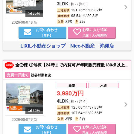
3LDK
(
和 - / 洋 3
)
121.75m² / 36.82坪
土地面積
35枚
98.54m² / 29.8坪
建物面積
相談
2台
2026/08/07更新
入居
P
お問い合わせ
お気に入り追加
【無料】
現在
人が追加済
1
LIXIL不動産ショップ Nice不動産 沖縄店
全②棟 ①号棟【24時まで内覧可🎆年間販売棟数180棟以上⬆️年中無休🎉送迎可🚙】『渡慶次小・読谷中学校エリア🏫💖』のびのび子育て住環境✨読谷村瀬名波地域に新築戸建て出ました😍🌷
売買一戸建て
読谷村瀬名波
新築
木造
3,980万円
4LDK
(
和 - / 洋 4
)
125.08m² / 37.83坪
土地面積
35枚
107.64m² / 32.56坪
建物面積
相談
2台
2026/08/07更新
入居
P
お問い合わせ
お気に入り追加
【無料】
現在
人が追加済
1