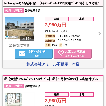
✨Googleｸﾁｺﾐ高評価✨【ｷｬｯｼｭﾊﾞｯｸ+ｴｱｺﾝ家電ﾌﾟﾚｾﾞﾝﾄ】〖2号棟/全2棟〗 ◆当物件グループ会社出身である営業担当が最もお得な購入方法、建物に関する相談、住宅ローン等の不安事について親身に対応いたします😊 〇土日,祝もいつでも見学できます 〇家具家電も住宅ローンに組込み可 〇住宅ローン審査だけでもOK ※建物価格以外に必要な諸費用の抑え方も全力で対応させていただきますのでお気軽になんでもご相談ください！ “一生に一度の大きなお買い物✨お得に買うなら【アミール不動産】✨にお任せください！！”
売買一戸建て
読谷村瀬名波
新築
木造
3,980万円
2LDK
(
和 - / 洋 2
)
121.31m² / 36.69坪
土地面積
35枚
104.33m² / 31.55坪
建物面積
相談
2台
2026/08/07更新
入居
P
お問い合わせ
お気に入り追加
【無料】
現在
人が追加済
0
株式会社アミール不動産 本店
🌈【大型ｷｬｯｼｭﾊﾞｯｸ+ｴｱｺﾝｻｰﾋﾞｽ】🌈〖2号棟/全2棟〗※当物件グループ会社出身である営業担当が最もお得な購入方法、建物に関する相談、住宅ローン等の不安事について親身に対応させていただきますのでお気軽になんでもご相談ください！建物以外に必要な諸費用の抑え方も全力で対応させていただきます！！ 一生に一度の大きなお買い物✨お得に買うなら【アミール不動産】✨にお任せください！！
売買一戸建て
読谷村瀬名波
新築
木造
3,980万円