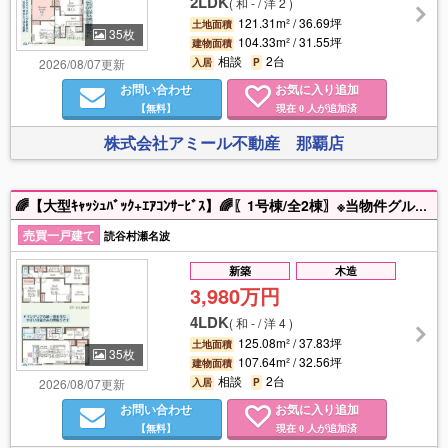
2LDK
(
和 - / 洋 2
)
121.31m² / 36.69坪
土地面積
35枚
104.33m² / 31.55坪
建物面積
相談
2台
2026/08/07更新
入居
P
お問い合わせ
お気に入り追加
【無料】
現在
人が追加済
0
株式会社アミール不動産 那覇店
🌈【大型ｷｬｯｼｭﾊﾞｯｸ+ｴｱｺﾝｻｰﾋﾞｽ】🌈〖1号棟/全2棟〗※当物件グループ会社出身である営業担当が最もお得な購入方法、建物に関する相談、住宅ローン等の不安事について親身に対応させていただきますのでお気軽になんでもご相談ください！建物以外に必要な諸費用の抑え方も全力で対応させていただきます！！ 一生に一度の大きなお買い物✨お得に買うなら【アミール不動産】✨にお任せください！！
売買一戸建て
読谷村瀬名波
新築
木造
3,980万円
4LDK
(
和 - / 洋 4
)
125.08m² / 37.83坪
土地面積
35枚
107.64m² / 32.56坪
建物面積
相談
2台
2026/08/07更新
入居
P
お問い合わせ
お気に入り追加
【無料】
現在
人が追加済
0