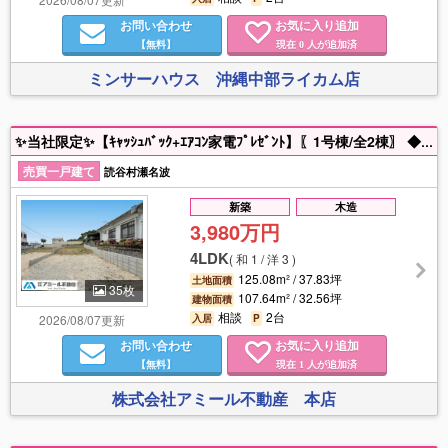
お問い合わせ
お気に入り追加
【無料】
現在
人が追加済
0
ミンサーハウス 沖縄中部ライカム店
✨当社限定✨【ｷｬｯｼｭﾊﾞｯｸ+ｴｱｺﾝ家電ﾌﾟﾚｾﾞﾝﾄ】〖1号棟/全2棟〗 ◆当物件グループ会社出身である営業担当が最もお得な購入方法、建物に関する相談、住宅ローン等の不安事について親身に対応いたします😊 〇土日,祝もいつでも見学できます 〇家具家電も住宅ローンに組込み可 〇住宅ローン審査だけでもOK ※建物価格以外に必要な諸費用の抑え方も全力で対応させていただきますのでお気軽になんでもご相談ください！ “一生に一度の大きなお買い物✨お得に買うなら【アミール不動産】✨にお任せください！！”
売買一戸建て
読谷村瀬名波
新築
木造
3,980万円
4LDK
(
和 1 / 洋 3
)
125.08m² / 37.83坪
土地面積
35枚
107.64m² / 32.56坪
建物面積
相談
2台
2026/08/07更新
入居
P
お問い合わせ
お気に入り追加
【無料】
現在
人が追加済
1
株式会社アミール不動産 本店