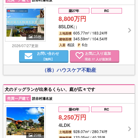
築27年
RC
8,800万円
8SLDK
(
)
605.77m² / 183.24坪
土地面積
35枚
345.59m² / 104.54坪
建物面積
相談
6台
2026/07/27更新
入居
P
お問い合わせ
お気に入り追加
【無料】
現在
人が追加済
37
（株）ハウスケア不動産
犬のドッグランが出来るくらい、庭が広々です
売買一戸建て
読谷村瀬名波
築43年
RC
8,250万円
4LDK
928.07m² / 280.74坪
土地面積
20枚
133.05m² / 40.25坪
建物面積