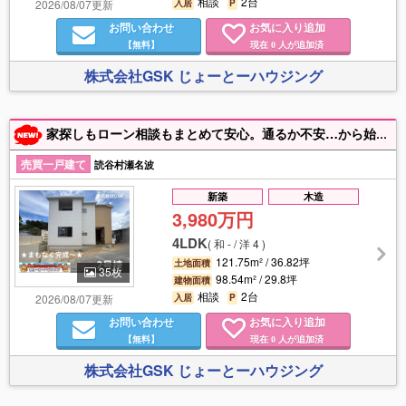
相談
2台
2026/08/07更新
入居
P
お問い合わせ
お気に入り追加
【無料】
現在
人が追加済
0
株式会社GSK じょーとーハウジング
家探しもローン相談もまとめて安心。通るか不安…から始めても大丈夫。家具家電、お引越し等の費用も含めて金融機関比較・事前審査・返済計画までご相談いただけます!お家探しは「じょーとーハウジング」で！
売買一戸建て
読谷村瀬名波
新築
木造
3,980万円
4LDK
(
和 - / 洋 4
)
121.75m² / 36.82坪
土地面積
35枚
98.54m² / 29.8坪
建物面積
相談
2台
2026/08/07更新
入居
P
お問い合わせ
お気に入り追加
【無料】
現在
人が追加済
0
株式会社GSK じょーとーハウジング