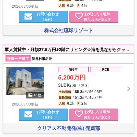
相談
4台
2026/08/06更新
入居
P
お問い合わせ
お気に入り追加
【無料】
現在
人が追加済
24
株式会社琉球リゾート
軍人賃貸中・月額27.5万円♪2階にリビング☆海を見ながらクッキングできます！！エメラルドヒルズ残波内の売戸建!!!屋上から東シナ海が一望できます！オーシャンビュー♪広いベランダも魅力です！！マイホームとしても◎
売買一戸建て
読谷村瀬名波
築8年
RCB
5,200万円
3LDK
(
和 - / 洋 3
)
185.3m² / 56.05坪
土地面積
16枚
151.2m² / 45.74坪
建物面積
相談
2台
2026/08/03更新
入居
P
お問い合わせ
お気に入り追加
【無料】
現在
人が追加済
48
クリアス不動開発(株) 売買部