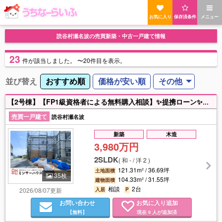
お気に入り
保存済条件
メニュー
読谷村瀬名波の売買新築・中古一戸建て情報
23
件
が該当しました。
〜20件目を表示。
並び替え
おすすめ順
価格が安い順
その他
【2号棟】【FP1級資格者による無料購入相談】✨提携ローン✨オリコン顧客満足度調査 住宅ローン「金利」「団体信用保険」部門１位の「auじぶん銀行」の対面紹介が可能です！※県内銀行、ネット銀行含め、ベストなローンをご案内します✨営業拠点✨北部～南部まで沖縄県内７拠点展開中！浦添本店、那覇久茂地店、浦添パルコ店、沖縄ライカム店、読谷ローヤルホテル店、読谷残波岬店、名護宮里店✨ミンサーハウスのこだわり✨リクルート（SUUMO）、大手金融機関などを経験した、沖縄特化の住宅・金融プロが専門性の高い情報提供にこだわって伴走します！Instagram、TikTokの総フォロワー数は「１万人以上」と「ミンサーハウス」は非常に多くのうちなんちゅに知って頂いております！※事前予約で年中２４時間、物件案内・相談可能です！
売買一戸建て
読谷村瀬名波
新築
木造
3,980万円
2SLDK
(
和 - / 洋 2
)
121.31m² / 36.69坪
土地面積
35枚
104.33m² / 31.55坪
建物面積
相談
2台
2026/08/07更新
入居
P
お問い合わせ
お気に入り追加
【無料】
現在
人が追加済
0