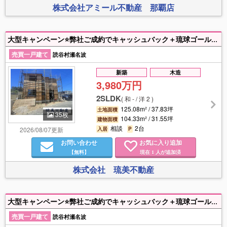
株式会社アミール不動産 那覇店
大型キャンペーン⭐弊社ご成約でキャッシュバック＋琉球ゴールデンキングス観戦チケットプレゼント🎁 ローソン徒歩約9分圏内👣並列駐車2台可(車種によります)渡慶次小、読谷中学校エリア🏫琉美不動産098－943－3636までお気軽にご相談ください♪
売買一戸建て
読谷村瀬名波
新築
木造
3,980万円
2SLDK
(
和 - / 洋 2
)
125.08m² / 37.83坪
土地面積
35枚
104.33m² / 31.55坪
建物面積
相談
2台
2026/08/07更新
入居
P
お問い合わせ
お気に入り追加
【無料】
現在
人が追加済
1
株式会社 琉美不動産
大型キャンペーン⭐弊社ご成約でキャッシュバック＋琉球ゴールデンキングス観戦チケットプレゼント🎁 長期優良住宅🦋渡慶次小学校、読谷中学校エリア🏫ローソン徒歩約9分圏内👣琉美不動産098－943－3636までお気軽にご相談ください♪
売買一戸建て
読谷村瀬名波