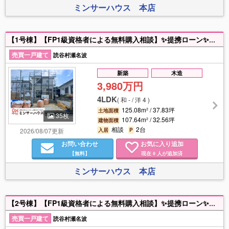
ミンサーハウス 本店
【1号棟】【FP1級資格者による無料購入相談】✨提携ローン✨オリコン顧客満足度調査 住宅ローン「金利」「団体信用保険」部門１位の「auじぶん銀行」の対面紹介が可能です！※県内銀行、ネット銀行含め、ベストなローンをご案内します✨営業拠点✨北部～南部まで沖縄県内７拠点展開中！浦添本店、那覇久茂地店、浦添パルコ店、沖縄ライカム店、読谷ローヤルホテル店、読谷残波岬店、名護宮里店✨ミンサーハウスのこだわり✨リクルート（SUUMO）、大手金融機関などを経験した、沖縄特化の住宅・金融プロが専門性の高い情報提供にこだわって伴走します！Instagram、TikTokの総フォロワー数は「１万人以上」と「ミンサーハウス」は非常に多くのうちなんちゅに知って頂いております！※事前予約で年中２４時間、物件案内・相談可能です！
売買一戸建て
読谷村瀬名波
新築
木造
3,980万円
4LDK
(
和 - / 洋 4
)
125.08m² / 37.83坪
土地面積
35枚
107.64m² / 32.56坪
建物面積
相談
2台
2026/08/07更新
入居
P
お問い合わせ
お気に入り追加
【無料】
現在
人が追加済
0
ミンサーハウス 本店
【2号棟】【FP1級資格者による無料購入相談】✨提携ローン✨オリコン顧客満足度調査 住宅ローン「金利」「団体信用保険」部門１位の「auじぶん銀行」の対面紹介が可能です！※県内銀行、ネット銀行含め、ベストなローンをご案内します✨営業拠点✨北部～南部まで沖縄県内７拠点展開中！浦添本店、那覇久茂地店、浦添パルコ店、沖縄ライカム店、読谷ローヤルホテル店、読谷残波岬店、名護宮里店✨ミンサーハウスのこだわり✨リクルート（SUUMO）、大手金融機関などを経験した、沖縄特化の住宅・金融プロが専門性の高い情報提供にこだわって伴走します！Instagram、TikTokの総フォロワー数は「１万人以上」と「ミンサーハウス」は非常に多くのうちなんちゅに知って頂いております！※事前予約で年中２４時間、物件案内・相談可能です！
売買一戸建て
読谷村瀬名波