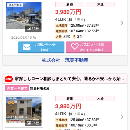
新築
木造
3,980万円
4LDK
(
和 - / 洋 4
)
125.08m² / 37.83坪
土地面積
35枚
107.64m² / 32.56坪
建物面積
相談
2台
2026/08/07更新
入居
P
お問い合わせ
お気に入り追加
【無料】
現在
人が追加済
1
株式会社 琉美不動産
家探しもローン相談もまとめて安心。通るか不安…から始めても大丈夫。家具家電、お引越し等の費用も含めて金融機関比較・事前審査・返済計画までご相談いただけます!お家探しは「じょーとーハウジング」で！
売買一戸建て
読谷村瀬名波
新築
木造
3,980万円
4LDK
(
和 - / 洋 4
)
125.08m² / 37.83坪
土地面積
35枚
100.19m² / 30.3坪
建物面積