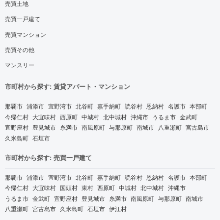
売買土地
売買一戸建て
売買マンション
売買その他
マンスリー
市町村から探す: 賃貸アパート・マンション
那覇市
浦添市
宜野湾市
北谷町
嘉手納町
読谷村
恩納村
名護市
本部町
今帰仁村
大宜味村
西原町
中城村
北中城村
沖縄市
うるま市
金武町
宜野座村
豊見城市
糸満市
南風原町
与那原町
南城市
八重瀬町
宮古島市
久米島町
石垣市
市町村から探す: 売買一戸建て
那覇市
浦添市
宜野湾市
北谷町
嘉手納町
読谷村
恩納村
名護市
本部町
今帰仁村
大宜味村
国頭村
東村
西原町
中城村
北中城村
沖縄市
うるま市
金武町
宜野座村
豊見城市
糸満市
南風原町
与那原町
南城市
八重瀬町
宮古島市
久米島町
石垣市
伊江村