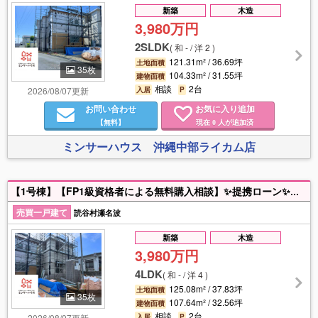
新築
木造
3,980万円
2SLDK
(
和 - / 洋 2
)
121.31m² / 36.69坪
土地面積
35枚
104.33m² / 31.55坪
建物面積
相談
2台
2026/08/07更新
入居
P
お問い合わせ
お気に入り追加
【無料】
現在
人が追加済
0
ミンサーハウス 沖縄中部ライカム店
【1号棟】【FP1級資格者による無料購入相談】✨提携ローン✨オリコン顧客満足度調査 住宅ローン「金利」「団体信用保険」部門１位の「auじぶん銀行」の対面紹介が可能です！※県内銀行、ネット銀行含め、ベストなローンをご案内します✨営業拠点✨北部～南部まで沖縄県内７拠点展開中！浦添本店、那覇久茂地店、浦添パルコ店、沖縄ライカム店、読谷ローヤルホテル店、読谷残波岬店、名護宮里店✨ミンサーハウスのこだわり✨リクルート（SUUMO）、大手金融機関などを経験した、沖縄特化の住宅・金融プロが専門性の高い情報提供にこだわって伴走します！Instagram、TikTokの総フォロワー数は「１万人以上」と「ミンサーハウス」は非常に多くのうちなんちゅに知って頂いております！※事前予約で年中２４時間、物件案内・相談可能です！
売買一戸建て
読谷村瀬名波
新築
木造
3,980万円
4LDK
(
和 - / 洋 4
)
125.08m² / 37.83坪
土地面積
35枚
107.64m² / 32.56坪
建物面積
相談
2台
2026/08/07更新
入居
P